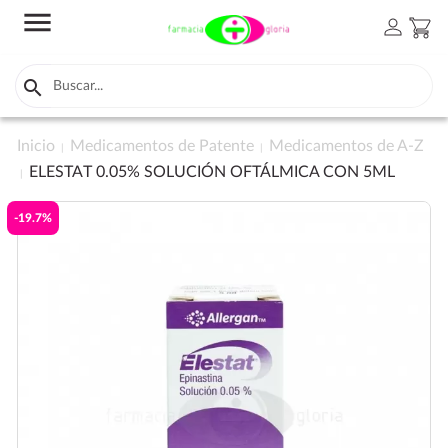
menu
person
shopping_cart

Inicio
Medicamentos de Patente
Medicamentos de A-Z
ELESTAT 0.05% SOLUCIÓN OFTÁLMICA CON 5ML
-19.7%