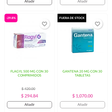
Añadir
Añadir
-29.8%
FUERA DE STOCK
favorite_border
favorite_border
FLAGYL 500 MG CON 30
GANTENA 20 MG CON 30
COMPRIMIDOS
TABLETAS
$ 420.00
Precio
Precio
Precio
Precio
$ 294.84
$ 1,070.00
Regular
Regular
Añadir
Añadir