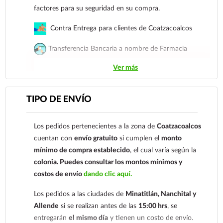
factores para su seguridad en su compra.
Contra Entrega para clientes de Coatzacoalcos
Transferencia Bancaria a nombre de Farmacia
Gloria de Coatzacoalcos S.A. de C.V. Número de
Ver más
cuenta: Clave: 014854655008143954
Para esta forma de pago el cliente deberá enviar su
TIPO DE ENVÍO
comprobante de pago a al siguiente correo
electrónico:
ecommerce@farmaciagloria.mx
o a
Los pedidos pertenecientes a la zona de
Coatzacoalcos
nuestro
921 261 8491
cuentan con
envío gratuito
si cumplen el
monto
mínimo de compra establecido
, el cual varía según la
colonia.
Puedes consultar los montos mínimos y
costos de envío
dando clic aquí.
Los pedidos a las ciudades de
Minatitlán, Nanchital y
Allende
si se realizan antes de las
15:00 hrs
, se
entregarán
el mismo día
y tienen un costo de envío.