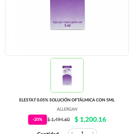
ELESTAT 0.05% SOLUCIÓN OFTÁLMICA CON 5ML
ALLERGAN
$ 1,200.16
$ 1,494.60
-20%
expand_more
expand_less