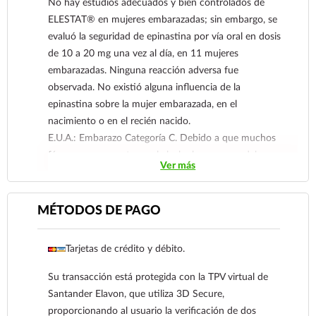
No hay estudios adecuados y bien controlados de
ELESTAT® en mujeres embarazadas; sin embargo, se
evaluó la seguridad de epinastina por vía oral en dosis
de 10 a 20 mg una vez al día, en 11 mujeres
embarazadas. Ninguna reacción adversa fue
observada. No existió alguna influencia de la
epinastina sobre la mujer embarazada, en el
nacimiento o en el recién nacido.
E.U.A.: Embarazo Categoría C. Debido a que muchos
fármacos se excretan en la leche humana, se debe
Ver más
tener precaución cuando la solución oftálmica
ELESTAT® sea administrada a una mujer en periodo
de lactancia.
MÉTODOS DE PAGO
Dado que los estudios de reproducción en animales no
siempre son predictivos de la respuesta humana,
Tarjetas de crédito y débito.
ELESTAT® debe utilizarse durante el embarazo sólo si
el beneficio potencial para la madre justifica el riesgo
Su transacción está protegida con la TPV virtual de
potencial para el feto.
Santander Elavon, que utiliza 3D Secure,
proporcionando al usuario la verificación de dos