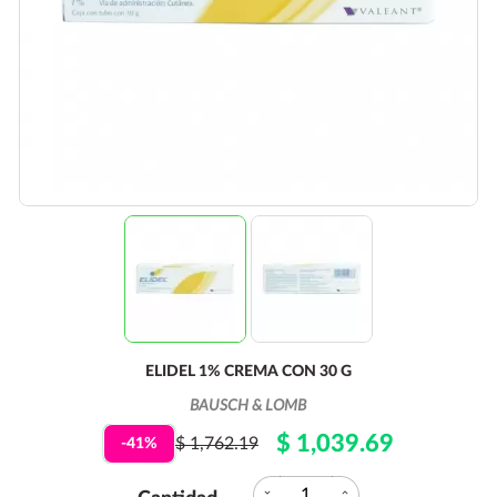
ELIDEL 1% CREMA CON 30 G
BAUSCH & LOMB
$ 1,039.69
$ 1,762.19
-41%
expand_more
expand_less