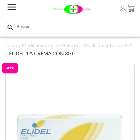
menu
person
shopping_cart

Inicio
Medicamentos de Patente
Medicamentos de A-Z
ELIDEL 1% CREMA CON 30 G
-41%