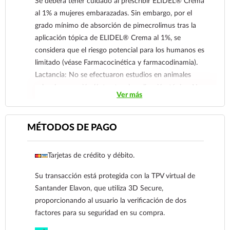
Se deberá tener cuidado al prescribir ELIDEL® Crema
al 1% a mujeres embarazadas. Sin embargo, por el
grado mínimo de absorción de pimecrolimus tras la
aplicación tópica de ELIDEL® Crema al 1%, se
considera que el riesgo potencial para los humanos es
limitado (véase Farmacocinética y farmacodinamia).
Lactancia: No se efectuaron estudios en animales
sobre la excreción láctea tras la aplicación tópica. No
Ver más
se sabe si el pimecrolimus pasa a la leche tras la
aplicación tópica. Puesto que muchos fármacos
propasan a la leche humana, se deberá tener
MÉTODOS DE PAGO
precaución cuando se administra ELIDEL® Crema al
1% a mujeres lactando. Sin embargo, por el grado
Tarjetas de crédito y débito.
mínimo de absorción de pimecrolimus tras de la
aplicación tópica de ELIDEL® Crema al 1%, se
Su transacción está protegida con la TPV virtual de
considera que el riesgo potencial para los humanos es
Santander Elavon, que utiliza 3D Secure,
limitado (véase Farmacocinética y farmacodinamia).
proporcionando al usuario la verificación de dos
Las madres que amamantan no se deben aplicar
factores para su seguridad en su compra.
ELIDEL® Crema al 1% en los senos.