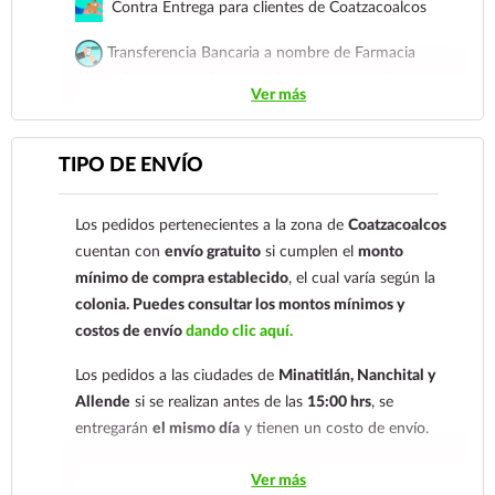
Contra Entrega para clientes de Coatzacoalcos
Transferencia Bancaria a nombre de Farmacia
Gloria de Coatzacoalcos S.A. de C.V. Número de
Ver más
cuenta: Clave: 014854655008143954
Para esta forma de pago el cliente deberá enviar su
TIPO DE ENVÍO
comprobante de pago a al siguiente correo
electrónico:
ecommerce@farmaciagloria.mx
o a
Los pedidos pertenecientes a la zona de
Coatzacoalcos
nuestro
921 261 8491
cuentan con
envío gratuito
si cumplen el
monto
mínimo de compra establecido
, el cual varía según la
colonia.
Puedes consultar los montos mínimos y
costos de envío
dando clic aquí.
Los pedidos a las ciudades de
Minatitlán, Nanchital y
Allende
si se realizan antes de las
15:00 hrs
, se
entregarán
el mismo día
y tienen un costo de envío.
Los pedidos de otras localidades se envían mediante
Ver más