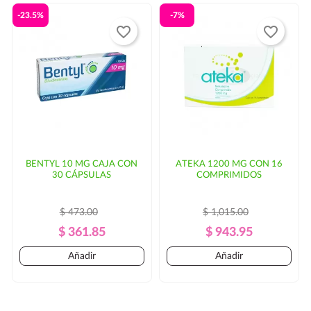
-23.5%
-7%
favorite_border
favorite_border
BENTYL 10 MG CAJA CON
ATEKA 1200 MG CON 16
30 CÁPSULAS
COMPRIMIDOS
$ 473.00
$ 1,015.00
Precio
Precio
Precio
Precio
$ 361.85
$ 943.95
Regular
Regular
Añadir
Añadir