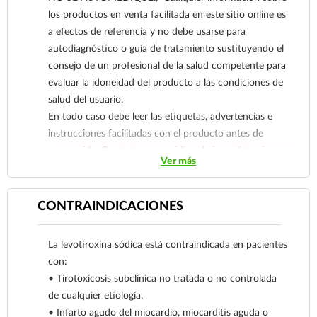
de Hashimoto), bocio multinodular y como
los productos en venta facilitada en este sitio online es
adyuvante de la terapia con radioyodo o
a efectos de referencia y no debe usarse para
quirúrgica para el manejo del cáncer tiroideo bien
autodiagnóstico o guía de tratamiento sustituyendo el
diferenciado dependiente de tirotropina.
consejo de un profesional de la salud competente para
evaluar la idoneidad del producto a las condiciones de
salud del usuario.
En todo caso debe leer las etiquetas, advertencias e
instrucciones facilitadas con el producto antes de
consumirlo. Contacte a su médico de inmediato si
Ver más
sospecha que tiene un problema de salud.
CONTRAINDICACIONES
La levotiroxina sódica está contraindicada en pacientes
con:
• Tirotoxicosis subclínica no tratada o no controlada
de cualquier etiología.
• Infarto agudo del miocardio, miocarditis aguda o