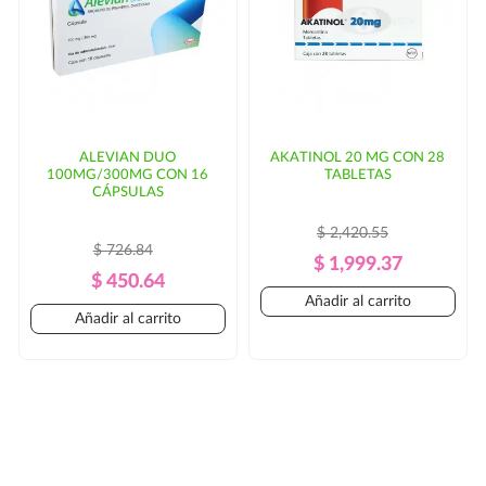
ALEVIAN DUO
AKATINOL 20 MG CON 28
100MG/300MG CON 16
TABLETAS
CÁPSULAS
$ 2,420.55
$ 726.84
Precio
Precio
$ 1,999.37
Precio
Precio
$ 450.64
Regular
Añadir al carrito
Regular
Añadir al carrito