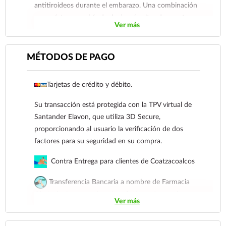
antitiroideos durante el embarazo. Una combinación
como ésta requeriría de dosis más altas de agentes
Ver más
antitiroideos, que se sabe penetran la placenta e
inducen hipotiroidismo en el producto.
La levotiroxina se secreta en la leche materna durante
MÉTODOS DE PAGO
la lactancia, pero las concentraciones alcanzadas con
dosis terapéuticas recomendadas no son suficientes
Tarjetas de crédito y débito.
como para provocar el desarrollo de hipertiroidismo o
la supresión de la secreción de TSH en el lactante.
Su transacción está protegida con la TPV virtual de
No deben realizarse pruebas diagnósticas de supresión
Santander Elavon, que utiliza 3D Secure,
tiroidea durante el embarazo, ya que está
proporcionando al usuario la verificación de dos
contraindicado el uso de sustancias radiactivas en
factores para su seguridad en su compra.
mujeres embarazadas.
Contra Entrega para clientes de Coatzacoalcos
Transferencia Bancaria a nombre de Farmacia
Gloria de Coatzacoalcos S.A. de C.V. Número de
Ver más
cuenta: Clave: 014854655008143954