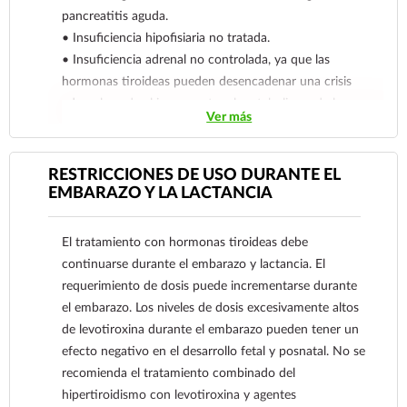
pancreatitis aguda.
• Insuficiencia hipofisiaria no tratada.
• Insuficiencia adrenal no controlada, ya que las
hormonas tiroideas pueden desencadenar una crisis
adrenal aguda al incrementar el metabolismo de los
Ver más
glucocorticoides.
• Hipersensibilidad a los componentes de la fórmula.
La terapia combinada de levotiroxina y un agente
RESTRICCIONES DE USO DURANTE EL
antitiroideo para hipertiroidismo no está indicada
EMBARAZO Y LA LACTANCIA
durante el embarazo.
Reporte las sospechas de reacción adversa al correo:
El tratamiento con hormonas tiroideas debe
farmacovigilancia@cofepris.gob.mx
continuarse durante el embarazo y lactancia. El
requerimiento de dosis puede incrementarse durante
el embarazo. Los niveles de dosis excesivamente altos
de levotiroxina durante el embarazo pueden tener un
efecto negativo en el desarrollo fetal y posnatal. No se
recomienda el tratamiento combinado del
hipertiroidismo con levotiroxina y agentes