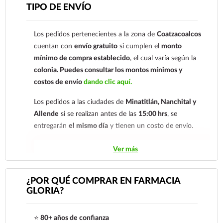
Para esta forma de pago el cliente deberá enviar su
TIPO DE ENVÍO
comprobante de pago a al siguiente correo
electrónico:
ecommerce@farmaciagloria.mx
o a
Los pedidos pertenecientes a la zona de
Coatzacoalcos
nuestro
921 261 8491
cuentan con
envío gratuito
si cumplen el
monto
mínimo de compra establecido
, el cual varía según la
colonia.
Puedes consultar los montos mínimos y
costos de envío
dando clic aquí.
Los pedidos a las ciudades de
Minatitlán, Nanchital y
Allende
si se realizan antes de las
15:00 hrs
, se
entregarán
el mismo día
y tienen un costo de envío.
Los pedidos de otras localidades se envían mediante
Ver más
.
Sólo hacemos envíos en el territorio
nacional.
¿POR QUÉ COMPRAR EN FARMACIA
GLORIA?
Tenemos dos tarifas dependiendo del tiempo de
entrega:
tarifa nacional al día siguiente y tarifa
⭐
80+ años de confianza
económica.
En la tarifa nacional al día siguiente, los