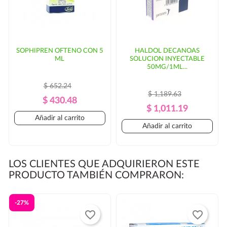
SOPHIPREN OFTENO CON 5
HALDOL DECANOAS
ML
SOLUCION INYECTABLE
50MG/1ML...
$ 652.24
$ 1,189.63
Precio
Precio
$ 430.48
Precio
Precio
$ 1,011.19
Regular
Añadir al carrito
Regular
Añadir al carrito
LOS CLIENTES QUE ADQUIRIERON ESTE
PRODUCTO TAMBIÉN COMPRARON:
-27%
favorite_border
favorite_border