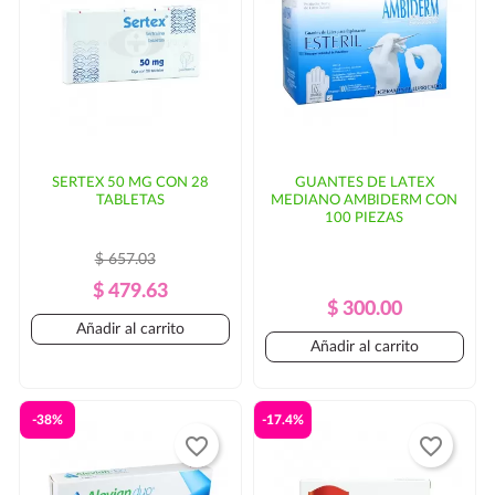
SERTEX 50 MG CON 28
GUANTES DE LATEX
TABLETAS
MEDIANO AMBIDERM CON
100 PIEZAS
$ 657.03
Precio
Precio
$ 479.63
Precio
Precio
$ 300.00
Regular
Añadir al carrito
Regular
Añadir al carrito
-38%
-17.4%
favorite_border
favorite_border