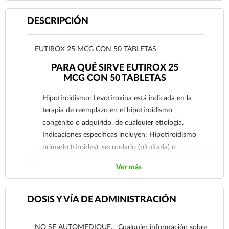
DESCRIPCIÓN
EUTIROX 25 MCG CON 50 TABLETAS
PARA QUÉ SIRVE EUTIROX 25
MCG CON 50 TABLETAS
Hipotiroidismo: Levotiroxina está indicada en la
terapia de reemplazo en el hipotiroidismo
congénito o adquirido, de cualquier etiología.
Indicaciones específicas incluyen: Hipotiroidismo
primario (tiroides), secundario (pituitaria) o
terciario (hipotalámico) e hipotiroidismo
Ver más
subclínico.
Supresión pituitaria de la TSH: En el tratamiento
o prevención de varios tipos de bocios
DOSIS Y VÍA DE ADMINISTRACIÓN
eutiroideos, incluyendo nódulos tiroideos,
tiroiditis linfocítica crónica o subaguda (tiroiditis
NO SE AUTOMEDIQUE., Cualquier información sobre