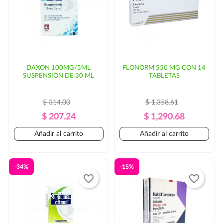
DAXON 100MG/5ML
FLONORM 550 MG CON 14
SUSPENSIÓN DE 30 ML
TABLETAS
$ 314.00
$ 1,358.61
Precio
Precio
Precio
Precio
$ 207.24
$ 1,290.68
Regular
Regular
Añadir al carrito
Añadir al carrito
-34%
-15%
favorite_border
favorite_border