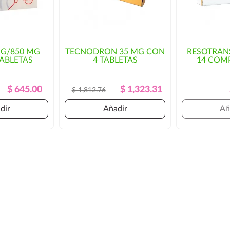
as rutas habituales de
osto del envío y/o mayor
MG/850 MG
TECNODRON 35 MG CON
RESOTRAN
TABLETAS
4 TABLETAS
14 COM
orización por parte del cliente.
Precio
Precio
Precio
Precio
$ 645.00
$ 1,323.31
$ 1,812.76
Regular
Regular
dir
Añadir
Añ