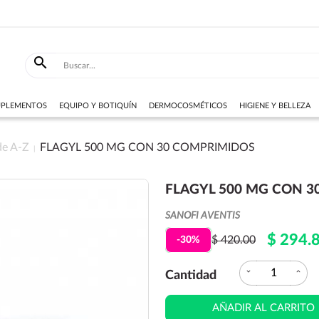

SUPLEMENTOS
EQUIPO Y BOTIQUÍN
DERMOCOSMÉTICOS
HIGIENE Y BELLEZA
de A-Z
FLAGYL 500 MG CON 30 COMPRIMIDOS
FLAGYL 500 MG CON 
SANOFI AVENTIS
$ 294.
$ 420.00
-30%
expand_more
expand_less
Cantidad
AÑADIR AL CARRITO