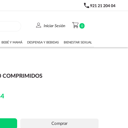
phone
921 21 204 04
person
shopping_cart
Iniciar Sesión
0
BEBÉ Y MAMÁ
DESPENSA Y BEBIDAS
BIENESTAR SEXUAL
30 COMPRIMIDOS
84
Comprar