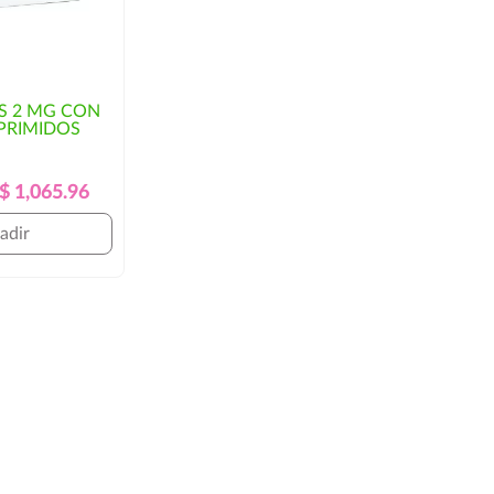
S 2 MG CON
PRIMIDOS
Precio
Precio
$ 1,065.96
Regular
adir