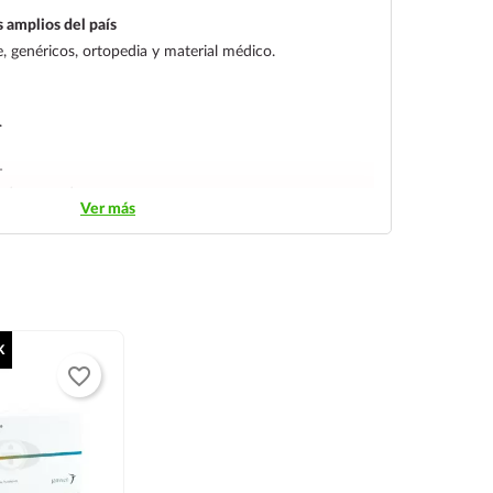
 amplios del país
 genéricos, ortopedia y material médico.
.
L
streo y entrega segura.
Ver más
K
favorite_border