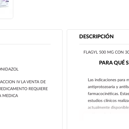
DESCRIPCIÓN
FLAGYL 500 MG CON 3
PARA QUÉ S
NIDAZOL
Las indicaciones para 
ACCION IV LA VENTA DE
antiprotozoaria y antib
MEDICAMENTO REQUIERE
farmacocinéticas. Esta
A MEDICA
estudios clínicos realiz
actualmente disponible
antiparasitarios.
Metronidazol está indic
infestaciones causadas