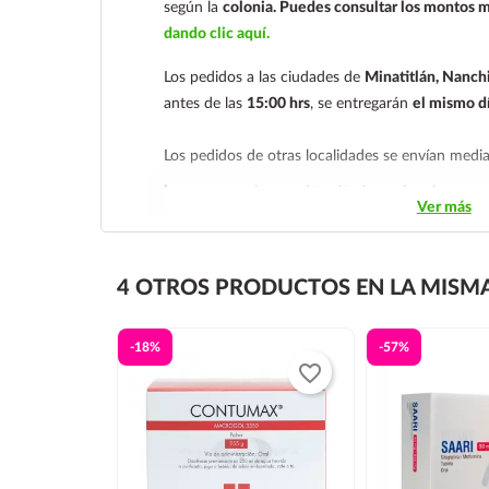
según la
colonia.
Puedes consultar los montos m
dando clic aquí.
Los pedidos a las ciudades de
Minatitlán, Nanchi
antes de las
15:00 hrs
, se entregarán
el mismo d
Los pedidos de otras localidades se envían med
hacemos envíos en el territorio nacional.
Ver más
Tenemos dos tarifas dependiendo del tiempo de
siguiente y tarifa económica.
En la tarifa naciona
4 OTROS PRODUCTOS EN LA MISMA
deben realizarse
antes de las 14:00 hrs.
El tiempo
económica es de
2 a 5 días.
-18%
-57%
En los
productos refrigerados siempre se debe se
favorite_border
día siguiente
, ya que son productos de cadena d
envían en una caja térmica con gel refrigerante.
Los envíos se realizan de lunes a jueves
, ya que 
fines de semana.
El pedido debe realizarse antes