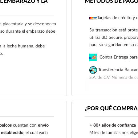
L EMBARAZO Y LA
MÉTODOS DE PAG
Tarjetas de crédito y 
a placentaria y se desconocen
Su transacción está prote
uso durante el embarazo debe
utiliza 3D Secure, proporc
para su seguridad en su 
n la leche humana, debe
o.
Contra Entrega para 
Transferencia Bancar
S.A. de C.V. Número de 
Para esta forma de pago e
siguiente correo electrón
921 261 8491
¿POR QUÉ COMPRAR
oalcos
cuentan con
envío
⭐
80+ años de confianza
establecido
, el cual varía
Miles de familias nos eli