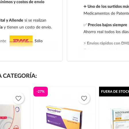
ínimos y costos de envío
➕
Uno de los surtidos más
Medicamentos de Patente,
tal y Allende
si se realizan
✅
Precios bajos siempre
ía
y tienen un costo de envío.
Ahorro real todos los días
iante
.
Sólo
⚡
Envíos rápidos con DH
Cobertura nacional con ra
 entrega:
tarifa nacional al día
l al día siguiente, los pedidos
 CATEGORÍA:
 de entrega de la tarifa
-27%
FUERA DE STOC
leccionar la tarifa nacional
favorite_border
favorite_border
e frío. Todos los productos se
las paqueterías no trabajan los
 de las 14:00 hrs para que