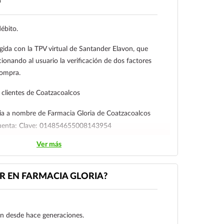
O
débito.
gida con la TPV virtual de Santander Elavon, que
ionando al usuario la verificación de dos factores
compra.
clientes de Coatzacoalcos
ia a nombre de Farmacia Gloria de Coatzacoalcos
cuenta: Clave: 014854655008143954
Ver más
l cliente deberá enviar su comprobante de pago a al
ico:
ecommerce@farmaciagloria.mx
o a nuestro
 EN FARMACIA GLORIA?
gen desde hace generaciones.