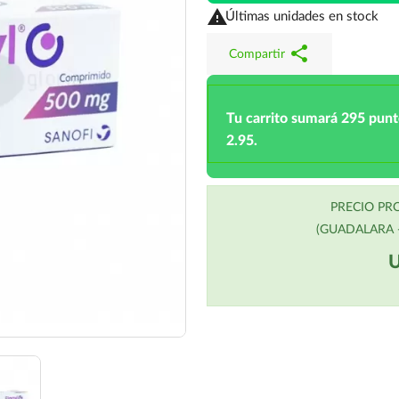

Últimas unidades en stock
share
Compartir
Tu carrito sumará 295 pun
2.95.
PRECIO P
(GUADALARA -