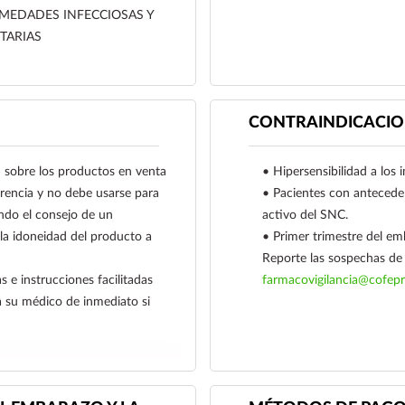
MEDADES INFECCIOSAS Y
sensibles:
TARIAS
• Amebiasis.
• Tricomoniasis urogeni
• Tratamiento curativo
bacterias anaerobias se
CONTRAINDICACIO
• Tratamiento preventi
anaerobias sensibles en
obre los productos en venta
• Hipersensibilidad a los 
de infecciones.
ferencia y no debe usarse para
• Pacientes con antecede
• Tratamiento curativo
ndo el consejo de un
activo del SNC.
regímenes parenterales
 la idoneidad del producto a
• Primer trimestre del em
anaerobias sensibles.
Reporte las sospechas de 
s e instrucciones facilitadas
farmacovigilancia@cofepr
a su médico de inmediato si