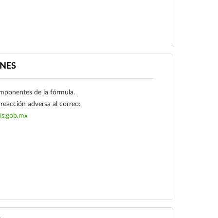
s intestinales inespecíficas de la motilidad
ecimientos funcionales asociados con meteorismo
ominal funcional.
NES
omponentes de la fórmula.
reacción adversa al correo:
is.gob.mx
Ver más