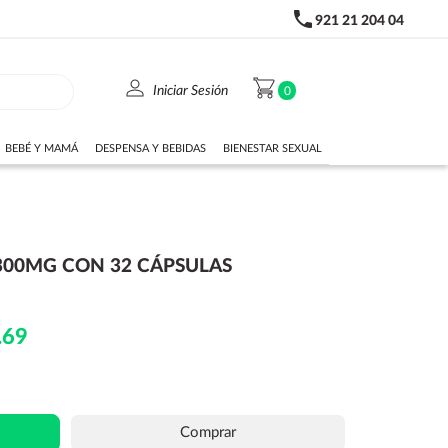
phone
921 21 204 04
person
shopping_cart
Iniciar Sesión
0
BEBÉ Y MAMÁ
DESPENSA Y BEBIDAS
BIENESTAR SEXUAL
300MG CON 32 CÁPSULAS
.69
Comprar