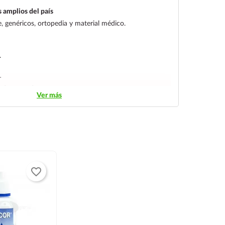
 amplios del país
 genéricos, ortopedia y material médico.
.
L
streo y entrega segura.
Ver más
favorite_border