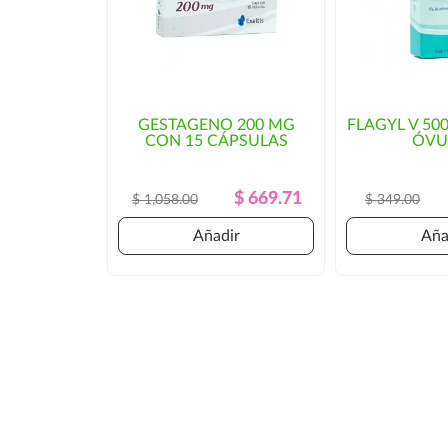
GESTAGENO 200 MG
FLAGYL V 50
CON 15 CÁPSULAS
ÓVU
Precio
Precio
$ 669.71
$ 1,058.00
$ 349.00
Regular
Añadir
Aña