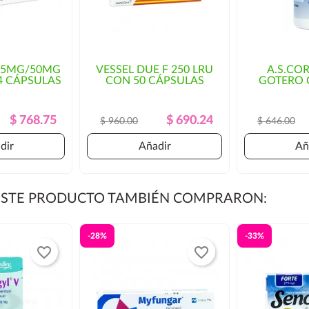
as rutas habituales de
osto del envío y/o mayor
2.5MG/50MG
VESSEL DUE F 250 LRU
A.S.CO
4 CÁPSULAS
CON 50 CÁPSULAS
GOTERO 
orización por parte del cliente.
Precio
Precio
Precio
Precio
$ 768.75
$ 690.24
$ 960.00
$ 646.00
Regular
Regular
dir
Añadir
Añ
 ESTE PRODUCTO TAMBIÉN COMPRARON:
-28%
-33%
favorite_border
favorite_border