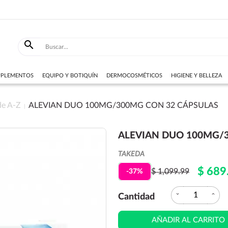

SUPLEMENTOS
EQUIPO Y BOTIQUÍN
DERMOCOSMÉTICOS
HIGIENE Y BELLEZA
de A-Z
ALEVIAN DUO 100MG/300MG CON 32 CÁPSULAS
ALEVIAN DUO 100MG/
TAKEDA
$ 689
$ 1,099.99
-37%
expand_more
expand_less
Cantidad
AÑADIR AL CARRITO