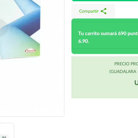
share
Compartir
Tu carrito sumará 690 pun
6.90.
PRECIO P
(GUADALARA -