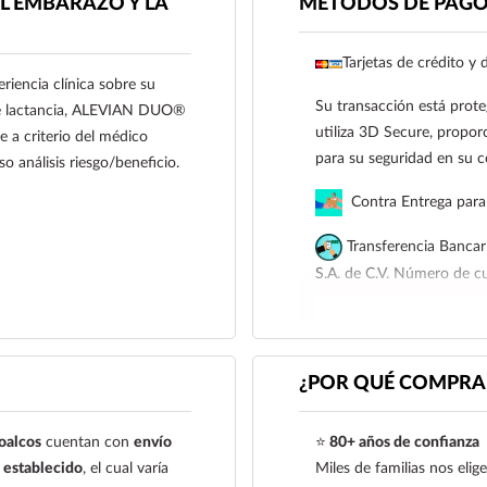
L EMBARAZO Y LA
MÉTODOS DE PAG
Tarjetas de crédito y 
riencia clínica sobre su
Su transacción está prote
 de lactancia, ALEVIAN DUO®
utiliza 3D Secure, proporc
 a criterio del médico
para su seguridad en su 
o análisis riesgo/beneficio.
Contra Entrega para 
Transferencia Bancar
S.A. de C.V. Número de 
Para esta forma de pago e
siguiente correo electrón
921 261 8491
¿POR QUÉ COMPRAR
oalcos
cuentan con
envío
⭐
80+ años de confianza
establecido
, el cual varía
Miles de familias nos eli