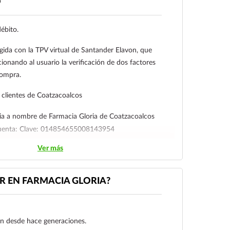
O
débito.
gida con la TPV virtual de Santander Elavon, que
ionando al usuario la verificación de dos factores
compra.
clientes de Coatzacoalcos
ia a nombre de Farmacia Gloria de Coatzacoalcos
cuenta: Clave: 014854655008143954
Ver más
l cliente deberá enviar su comprobante de pago a al
ico:
ecommerce@farmaciagloria.mx
o a nuestro
 EN FARMACIA GLORIA?
gen desde hace generaciones.