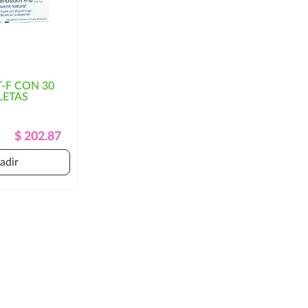
-F CON 30
LETAS
Precio
Precio
$ 202.87
Regular
adir