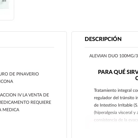
DESCRIPCIÓN
ALEVIAN DUO 100MG/3
PARA QUÉ SIR
RO DE PINAVERIO
ICONA
Tratamiento integral c
ACCION IV LA VENTA DE
regulador del tránsito i
MEDICAMENTO REQUIERE
de Intestino Irritable (
A MEDICA
(hiperalgesia visceral y
consistencia de la evac
(constipación predomin
constipación-diarrea), co