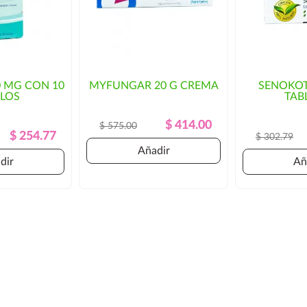
0 MG CON 10
MYFUNGAR 20 G CREMA
SENOKOT
LOS
TAB
Precio
Precio
$ 414.00
$ 575.00
Precio
Precio
$ 254.77
$ 302.79
Regular
Regular
Añadir
dir
Añ