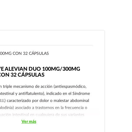
00MG CON 32 CÁPSULAS
VE ALEVIAN DUO 100MG/300MG
CON 32 CÁPSULAS
on triple mecanismo de acción (antiespasmódico,
ntestinal y antiflatulento), indicado en el Síndrome
S.I.I.) caracterizado por dolor o malestar abdominal
 alodinia) asociado a trastornos en la frecuencia o
uación intestinal en cualquiera de sus variantes
Ver más
ante, diarrea predominante o alternante
lon irritable, colitis nerviosa, colopatías