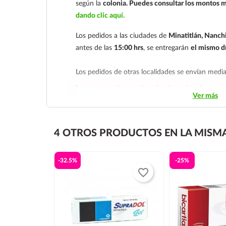
según la
colonia.
Puedes consultar los montos m
dando clic aquí.
Los pedidos a las ciudades de
Minatitlán, Nanchi
antes de las
15:00 hrs
, se entregarán
el mismo d
Los pedidos de otras localidades se envían med
hacemos envíos en el territorio nacional.
Ver más
Tenemos dos tarifas dependiendo del tiempo de
siguiente y tarifa económica.
En la tarifa naciona
4 OTROS PRODUCTOS EN LA MISMA
deben realizarse
antes de las 14:00 hrs.
El tiempo
económica es de
2 a 5 días.
-32.5%
-25%
En los
productos refrigerados siempre se debe se
favorite_border
día siguiente
, ya que son productos de cadena d
envían en una caja térmica con gel refrigerante.
Los envíos se realizan de lunes a jueves
, ya que 
fines de semana.
El pedido debe realizarse antes