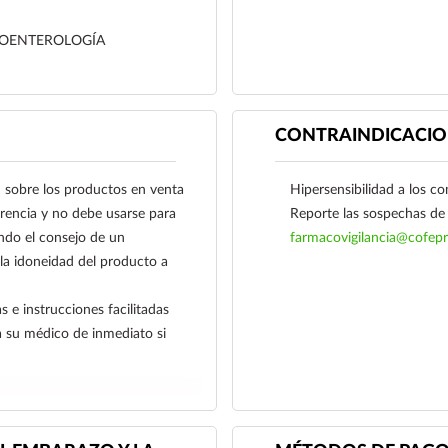
funcionales. Disfuncione
intestinal y otros pad
OENTEROLOGÍA
como la distensión abd
CONTRAINDICACIO
obre los productos en venta
Hipersensibilidad a los c
ferencia y no debe usarse para
Reporte las sospechas de 
ndo el consejo de un
farmacovigilancia@cofepr
 la idoneidad del producto a
s e instrucciones facilitadas
a su médico de inmediato si