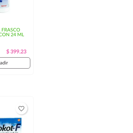
R FRASCO
CON 24 ML
Precio
Precio
$ 399.23
Regular
adir
favorite_border