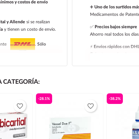
ínimos y costos de envío
➕
Uno de los surtidos más
Medicamentos de Patente,
tal y Allende
si se realizan
✅
Precios bajos siempre
ía
y tienen un costo de envío.
Ahorro real todos los días
iante
.
Sólo
⚡
Envíos rápidos con DH
Cobertura nacional con ra
 entrega:
tarifa nacional al día
l al día siguiente, los pedidos
 CATEGORÍA:
 de entrega de la tarifa
-28.1%
-38.2%
leccionar la tarifa nacional
favorite_border
favorite_border
e frío. Todos los productos se
las paqueterías no trabajan los
 de las 14:00 hrs para que