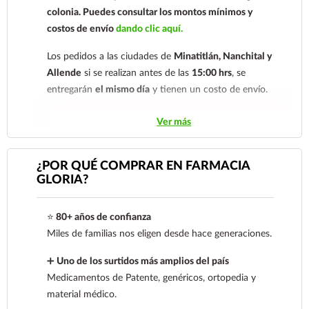
colonia.
Puedes consultar los montos mínimos y
costos de envío
dando clic aquí.
Los pedidos a las ciudades de
Minatitlán, Nanchital y
Allende
si se realizan antes de las
15:00 hrs
, se
entregarán
el mismo día
y tienen un costo de envío.
Los pedidos de otras localidades se envían mediante
Ver más
.
Sólo hacemos envíos en el territorio
nacional.
¿POR QUÉ COMPRAR EN FARMACIA
GLORIA?
Tenemos dos tarifas dependiendo del tiempo de
entrega:
tarifa nacional al día siguiente y tarifa
⭐
80+ años de confianza
económica.
En la tarifa nacional al día siguiente, los
Miles de familias nos eligen desde hace generaciones.
pedidos deben realizarse
antes de las 14:00 hrs.
El
tiempo de entrega de la tarifa económica es de
2 a 5
➕
Uno de los surtidos más amplios del país
días.
Medicamentos de Patente, genéricos, ortopedia y
material médico.
En los
productos refrigerados siempre se debe