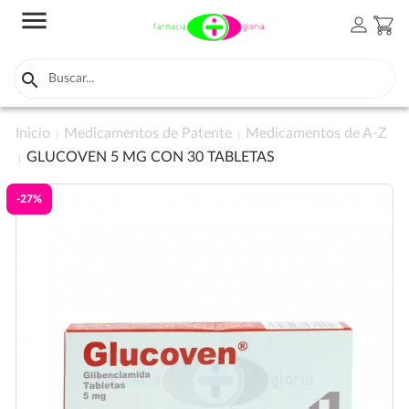
menu
person
shopping_cart

Inicio
Medicamentos de Patente
Medicamentos de A-Z
GLUCOVEN 5 MG CON 30 TABLETAS
-27%