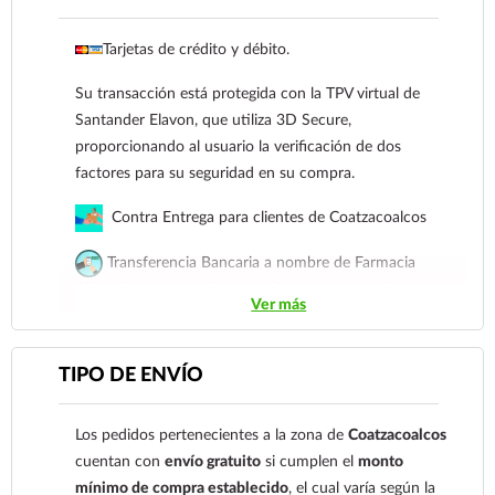
Tarjetas de crédito y débito.
Su transacción está protegida con la TPV virtual de
Santander Elavon, que utiliza 3D Secure,
proporcionando al usuario la verificación de dos
factores para su seguridad en su compra.
Contra Entrega para clientes de Coatzacoalcos
Transferencia Bancaria a nombre de Farmacia
Gloria de Coatzacoalcos S.A. de C.V. Número de
Ver más
cuenta: Clave: 014854655008143954
Para esta forma de pago el cliente deberá enviar su
TIPO DE ENVÍO
comprobante de pago a al siguiente correo
electrónico:
ecommerce@farmaciagloria.mx
o a
Los pedidos pertenecientes a la zona de
Coatzacoalcos
nuestro
921 261 8491
cuentan con
envío gratuito
si cumplen el
monto
mínimo de compra establecido
, el cual varía según la