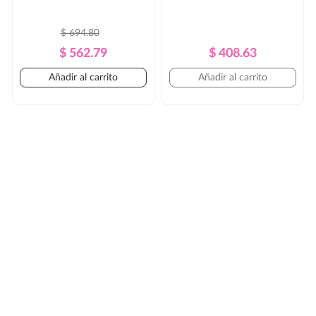
$ 694.80
Precio
Precio
Precio
Precio
$ 562.79
$ 408.63
Regular
Regular
Añadir al carrito
Añadir al carrito