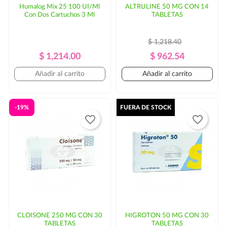
Humalog Mix 25 100 UI/Ml
ALTRULINE 50 MG CON 14
Con Dos Cartuchos 3 Ml
TABLETAS
$ 1,218.40
Precio
Precio
Precio
Precio
$ 1,214.00
$ 962.54
Regular
Regular
Añadir al carrito
Añadir al carrito
-19%
FUERA DE STOCK
favorite_border
favorite_border
CLOISONE 250 MG CON 30
HIGROTON 50 MG CON 30
TABLETAS
TABLETAS