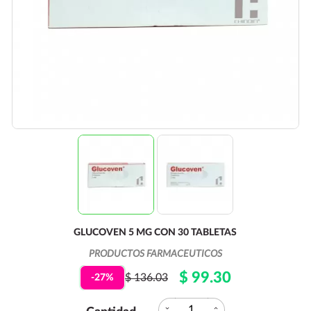
GLUCOVEN 5 MG CON 30 TABLETAS
PRODUCTOS FARMACEUTICOS
$ 99.30
$ 136.03
-27%
expand_more
expand_less