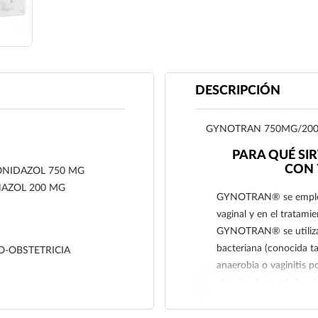
DESCRIPCIÓN
GYNOTRAN 750MG/200
PARA QUÉ SI
CON 
NIDAZOL 750 MG
AZOL 200 MG
GYNOTRAN® se emplea e
vaginal y en el tratamie
GYNOTRAN® se utiliza t
bacteriana (conocida ta
O-OBSTETRICIA
anaerobia o vaginitis 
el tratamiento tópico d
patógenos responsables 
la vaginitis por tricomo