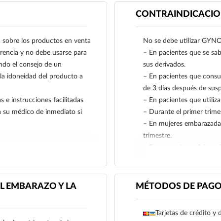
CONTRAINDICACIO
obre los productos en venta
No se debe utilizar GY
ferencia y no debe usarse para
– En pacientes que se sabe
ndo el consejo de un
sus derivados.
 la idoneidad del producto a
– En pacientes que consu
de 3 días después de susp
s e instrucciones facilitadas
– En pacientes que utiliza
a su médico de inmediato si
– Durante el primer trime
– En mujeres embarazadas
trimestre.
– En casos de porfiria, epi
– Lactancia.
Reporte las sospechas de 
farmacovigilancia@cofepr
L EMBARAZO Y LA
MÉTODOS DE PAG
Tarjetas de crédito y 