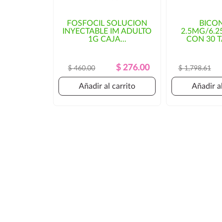
Si su código postal no se encuentra dentro de l
puede haber un incremento en el c
FOSFOCIL SOLUCION
BICO
INYECTABLE IM ADULTO
2.5MG/6.
tiempo de entrega. En ese caso, se solicitaría aut
1G CAJA...
CON 30 
Precio
Precio
$ 276.00
$ 460.00
$ 1,798.61
Regular
Añadir al carrito
Añadir al