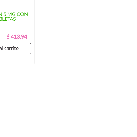
N 5 MG CON
BLETAS
Precio
Precio
$ 413.94
Regular
al carrito