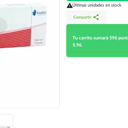

Últimas unidades en stock
share
Compartir
Tu carrito sumará 596 pun
5.96.