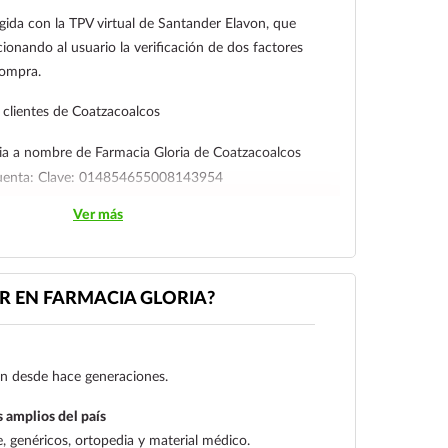
gida con la TPV virtual de Santander Elavon, que
ionando al usuario la verificación de dos factores
compra.
clientes de Coatzacoalcos
ia a nombre de Farmacia Gloria de Coatzacoalcos
cuenta: Clave: 014854655008143954
Ver más
l cliente deberá enviar su comprobante de pago a al
ico:
ecommerce@farmaciagloria.mx
o a nuestro
 EN FARMACIA GLORIA?
gen desde hace generaciones.
 amplios del país
 genéricos, ortopedia y material médico.