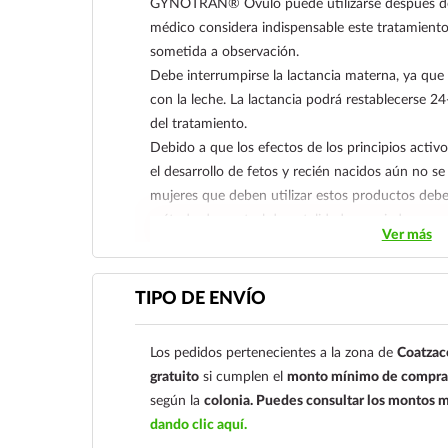
GYNOTRAN® Óvulo puede utilizarse después del 
médico considera indispensable este tratamiento
sometida a observación.
Debe interrumpirse la lactancia materna, ya que 
con la leche. La lactancia podrá restablecerse 2
del tratamiento.
Debido a que los efectos de los principios a
el desarrollo de fetos y recién nacidos aún no s
mujeres que deben utilizar estos productos deb
método de control de natalidad apropiado.
Ver más
No existen pruebas relacionadas con el efecto no
humanos y animales cuando se administra solo m
miconazol.
TIPO DE ENVÍO
Los pedidos pertenecientes a la zona de
Coatzac
gratuito
si cumplen el
monto mínimo de compra 
según la
colonia.
Puedes consultar los montos m
dando clic aquí.