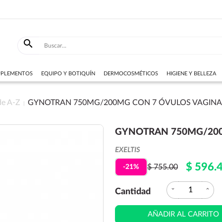

SUPLEMENTOS
EQUIPO Y BOTIQUÍN
DERMOCOSMÉTICOS
HIGIENE Y BELLEZA
de A-Z
GYNOTRAN 750MG/200MG CON 7 ÓVULOS VAGINA
GYNOTRAN 750MG/200
EXELTIS
$ 596.
$ 755.00
-21%
expand_more
expand_less
Cantidad
AÑADIR AL CARRITO