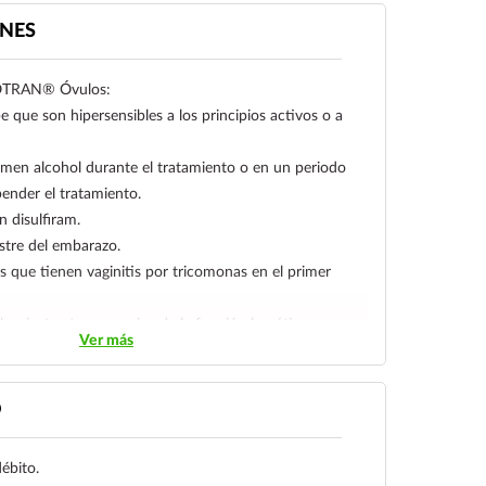
NES
NOTRAN® Óvulos:
 que son hipersensibles a los principios activos o a
men alcohol durante el tratamiento o en un periodo
ender el tratamiento.
n disulfiram.
stre del embarazo.
 que tienen vaginitis por tricomonas en el primer
lepsia, trastornos serios de la función hepática.
Ver más
reacción adversa al correo:
is.gob.mx
O
débito.