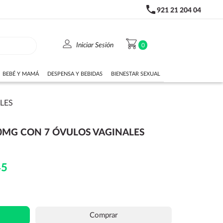
phone
921 21 204 04
person
shopping_cart
Iniciar Sesión
0
BEBÉ Y MAMÁ
DESPENSA Y BEBIDAS
BIENESTAR SEXUAL
LES
MG CON 7 ÓVULOS VAGINALES
45
Comprar