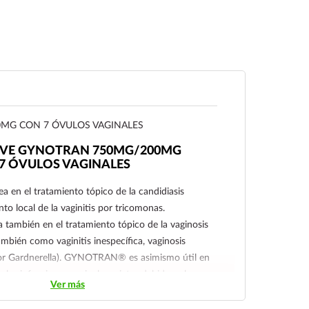
MG CON 7 ÓVULOS VAGINALES
RVE GYNOTRAN 750MG/200MG
7 ÓVULOS VAGINALES
n el tratamiento tópico de la candidiasis
nto local de la vaginitis por tricomonas.
ambién en el tratamiento tópico de la vaginosis
mbién como vaginitis inespecífica, vaginosis
por Gardnerella). GYNOTRAN® es asimismo útil en
e las infecciones vaginales mixtas debidas a los
Ver más
de la vaginosis bacteriana, la candidiasis vaginal y
nas.