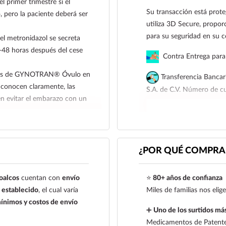
primer trimestre si el
Su transacción está prote
, pero la paciente deberá ser
utiliza 3D Secure, proporc
para su seguridad en su 
el metronidazol se secreta
4-48 horas después del cese
Contra Entrega para 
ctivos de GYNOTRAN® Óvulo en
Transferencia Bancar
e conocen claramente, las
S.A. de C.V. Número de 
en evitar el embarazo con un
Para esta forma de pago e
siguiente correo electrón
civo en la fertilidad de
921 261 8491
etronidazol o nitrato de
¿POR QUÉ COMPRAR
oalcos
cuentan con
envío
⭐
80+ años de confianza
establecido
, el cual varía
Miles de familias nos eli
ínimos y costos de envío
➕
Uno de los surtidos más
Medicamentos de Patente,