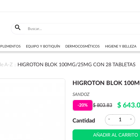

SUPLEMENTOS
EQUIPO Y BOTIQUÍN
DERMOCOSMÉTICOS
HIGIENE Y BELLEZA
de A-Z
HIGROTON BLOK 100MG/25MG CON 28 TABLETAS
HIGROTON BLOK 100M
SANDOZ
$ 643.
$ 803.83
-20%
expand_more
expand_less
Cantidad
AÑADIR AL CARRITO