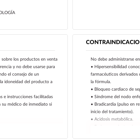
OLOGÍA
CONTRAINDICACIO
obre los productos en venta
No debe administrarse en 
ferencia y no debe usarse para
• Hipersensibilidad conoci
ndo el consejo de un
farmacéuticos derivados 
 la idoneidad del producto a
la fórmula.
• Bloqueo cardiaco de se
s e instrucciones facilitadas
• Síndrome del nodo enf
a su médico de inmediato si
• Bradicardia (pulso en r
inicio del tratamiento).
• Acidosis metabólica.
• Embarazo y lactancia.
• Insuficiencia cardiaca n