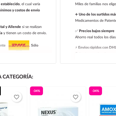
establecido
, el cual varía
Miles de familias nos eli
ínimos y costos de envío
➕
Uno de los surtidos más
Medicamentos de Patente,
tal y Allende
si se realizan
✅
Precios bajos siempre
ía
y tienen un costo de envío.
Ahorro real todos los días
iante
.
Sólo
⚡
Envíos rápidos con DH
Cobertura nacional con ra
 entrega:
tarifa nacional al día
l al día siguiente, los pedidos
 CATEGORÍA:
 de entrega de la tarifa
-34%
-34%
leccionar la tarifa nacional
favorite_border
favorite_border
e frío. Todos los productos se