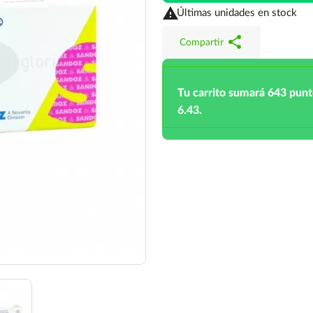

Últimas unidades en stock
share
Compartir
Tu carrito sumará 643 pun
6.43.