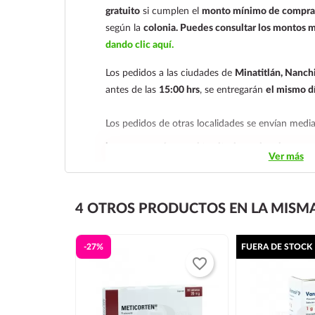
gratuito
si cumplen el
monto mínimo de compra 
según la
colonia.
Puedes consultar los montos m
dando clic aquí.
Los pedidos a las ciudades de
Minatitlán, Nanchi
antes de las
15:00 hrs
, se entregarán
el mismo d
Los pedidos de otras localidades se envían med
hacemos envíos en el territorio nacional.
Ver más
Tenemos dos tarifas dependiendo del tiempo de
siguiente y tarifa económica.
En la tarifa naciona
4 OTROS PRODUCTOS EN LA MISMA
deben realizarse
antes de las 14:00 hrs.
El tiempo
económica es de
2 a 5 días.
-27%
FUERA DE STOCK
En los
productos refrigerados siempre se debe se
favorite_border
día siguiente
, ya que son productos de cadena d
envían en una caja térmica con gel refrigerante.