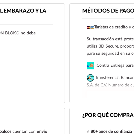
• Hipotensión.
• Trastornos arteriales per
L EMBARAZO Y LA
MÉTODOS DE PAG
• Choque cardiogénico.
• Insuficiencia renal sever
Tarjetas de crédito y 
aclaramiento de creatinin
TON BLOK® no debe
más de 1.8 mg/100 ml).
Su transacción está prote
• Feocromocitoma no tra
utiliza 3D Secure, proporc
• Hipersensibilidad Bronqu
para su seguridad en su 
• Disfunción hepática sev
Contra Entrega para 
• Trastornos de electrólit
hiponatremia, hipercalcem
Transferencia Bancar
• Gota.
S.A. de C.V. Número de 
• En niños, debido a la fa
La administración intrave
Para esta forma de pago e
diltiazem u otros anti-ar
siguiente correo electrón
en pacientes tratados c
921 261 8491
¿POR QUÉ COMPRAR
cuidados intensivos).
Reporte las sospechas de 
farmacovigilancia@cofepr
oalcos
cuentan con
envío
⭐
80+ años de confianza