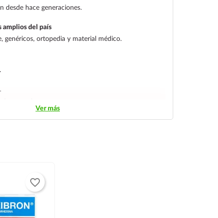
gen desde hace generaciones.
 amplios del país
 genéricos, ortopedia y material médico.
.
L
streo y entrega segura.
Ver más
favorite_border