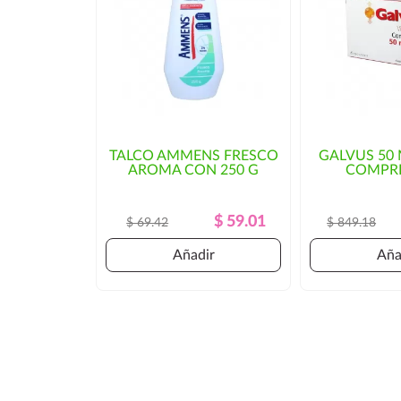
TALCO AMMENS FRESCO
GALVUS 50
AROMA CON 250 G
COMPR
Precio
Precio
$ 59.01
$ 69.42
$ 849.18
Regular
Añadir
Aña