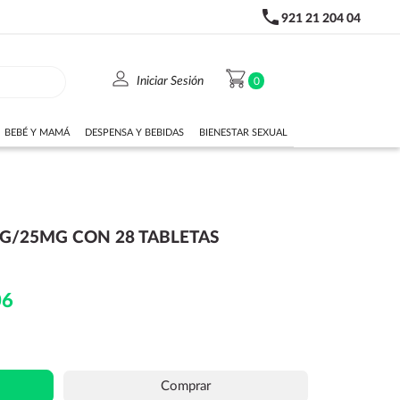
phone
921 21 204 04
person
shopping_cart
Iniciar Sesión
0
BEBÉ Y MAMÁ
DESPENSA Y BEBIDAS
BIENESTAR SEXUAL
G/25MG CON 28 TABLETAS
06
Comprar