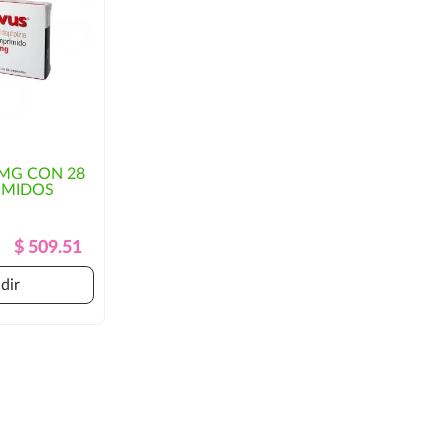
 MG CON 28
IMIDOS
Precio
Precio
$ 509.51
Regular
dir