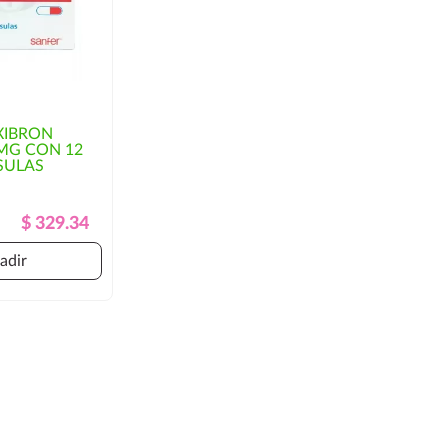
IBRON
MG CON 12
SULAS
Precio
Precio
$ 329.34
Regular
adir