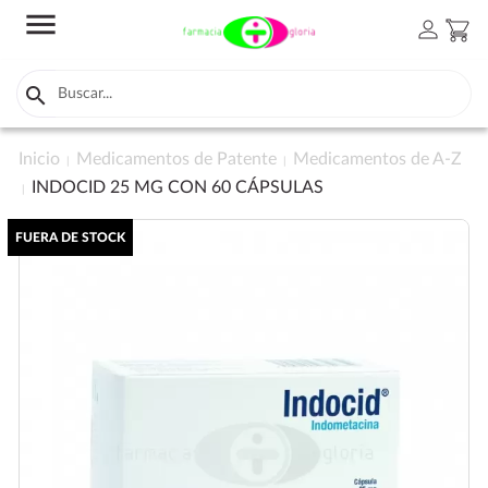
menu
person
shopping_cart

Inicio
Medicamentos de Patente
Medicamentos de A-Z
INDOCID 25 MG CON 60 CÁPSULAS
FUERA DE STOCK