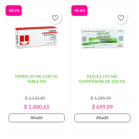
-34.3%
-45.6%
favorite_border
favorite_border
FAPRIS 50 MG CON 30
KEFLEX 250 MG
TABLETAS
SUSPENSIÓN DE 100 ML
$ 2,131.89
$ 1,285.09
Precio
Precio
Precio
Precio
$ 1,400.65
$ 699.09
Regular
Regular
Añadir
Añadir