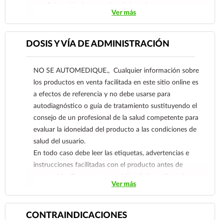
• Artropatía degenerativa de la cadera.
Ver más
• Espondilitis anquilosante.
• Artritis gotosa aguda.
También está indicado en:
DOSIS Y VÍA DE ADMINISTRACIÓN
• Trastornos musculoesqueléticos agudos, como
bursitis, tendinitis, sinovitis, tenosinovitis,
NO SE AUTOMEDIQUE., Cualquier información sobre
capsulitis del hombro, esguinces y distensiones.
los productos en venta facilitada en este sitio online es
• Dolor lumbosacro (comúnmente denominado
a efectos de referencia y no debe usarse para
lumbago).
autodiagnóstico o guía de tratamiento sustituyendo el
• Inflamación, dolor y tumefacción consecutivos
consejo de un profesional de la salud competente para
a operaciones ortopédicas o a maniobras de
evaluar la idoneidad del producto a las condiciones de
reducción e inmovilización de fracturas o
salud del usuario.
luxaciones.
En todo caso debe leer las etiquetas, advertencias e
instrucciones facilitadas con el producto antes de
consumirlo. Contacte a su médico de inmediato si
Ver más
sospecha que tiene un problema de salud.
CONTRAINDICACIONES