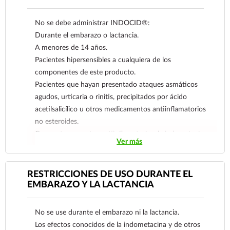
No se debe administrar INDOCID®:
Durante el embarazo o lactancia.
A menores de 14 años.
Pacientes hipersensibles a cualquiera de los
componentes de este producto.
Pacientes que hayan presentado ataques asmáticos
agudos, urticaria o rinitis, precipitados por ácido
acetilsalicílico u otros medicamentos antiinflamatorios
no esteroides.
Como otros agentes antiinflamatorios, la indometacina
Ver más
puede ocultar los síntomas y signos de la úlcera
péptica. Dado que la propia indometacina puede
causar úlcera péptica o irritación gastrointestinal, no
RESTRICCIONES DE USO DURANTE EL
debe ser administrada a pacientes con úlcera péptica
EMBARAZO Y LA LACTANCIA
activa o con antecedentes de ulceración
gastrointestinal recurrente. Personas que manejen
No se use durante el embarazo ni la lactancia.
maquinaria y/o en padecimientos psiquiátricos,
Los efectos conocidos de la indometacina y de otros