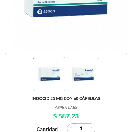
INDOCID 25 MG CON 60 CÁPSULAS
ASPEN LABS
$ 587.23
expand_more
expand_less
Cantidad