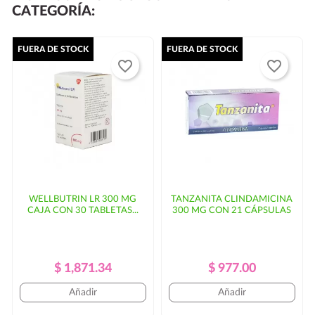
CATEGORÍA:
Si su código postal no se encuentra dentro de las rutas
habituales de
puede haber un
FUERA DE STOCK
FUERA DE STOCK
favorite_border
favorite_border
incremento en el costo del envío y/o mayor tiempo de
entrega. En ese caso, se solicitaría autorización por
parte del cliente.
WELLBUTRIN LR 300 MG
TANZANITA CLINDAMICINA
CAJA CON 30 TABLETAS...
300 MG CON 21 CÁPSULAS
Precio
Precio
Precio
Precio
$ 1,871.34
$ 977.00
Regular
Regular
Añadir
Añadir