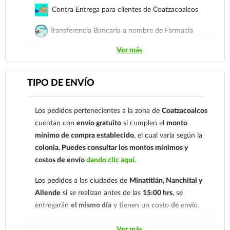
Contra Entrega para clientes de Coatzacoalcos
Transferencia Bancaria a nombre de Farmacia
Gloria de Coatzacoalcos S.A. de C.V. Número de
Ver más
cuenta: Clave: 014854655008143954
Para esta forma de pago el cliente deberá enviar su
TIPO DE ENVÍO
comprobante de pago a al siguiente correo
electrónico:
ecommerce@farmaciagloria.mx
o a
Los pedidos pertenecientes a la zona de
Coatzacoalcos
nuestro
921 261 8491
cuentan con
envío gratuito
si cumplen el
monto
mínimo de compra establecido
, el cual varía según la
colonia.
Puedes consultar los montos mínimos y
costos de envío
dando clic aquí.
Los pedidos a las ciudades de
Minatitlán, Nanchital y
Allende
si se realizan antes de las
15:00 hrs
, se
entregarán
el mismo día
y tienen un costo de envío.
Los pedidos de otras localidades se envían mediante
Ver más