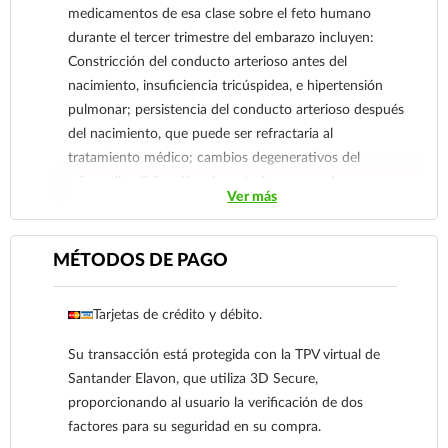
epilepsia o Parkinson.
medicamentos de esa clase sobre el feto humano
Reporte las sospechas de reacción adversa al correo:
durante el tercer trimestre del embarazo incluyen:
farmacovigilancia@cofepris.gob.mx
Constricción del conducto arterioso antes del
nacimiento, insuficiencia tricúspidea, e hipertensión
pulmonar; persistencia del conducto arterioso después
del nacimiento, que puede ser refractaria al
tratamiento médico; cambios degenerativos del
miocardio, disfunción plaquetaria y sangrado,
Ver más
hemorragia intracraneal, disfunción o insuficiencia
renal, lesión o disgenesia renal que puede ocasionar
insuficiencia renal prolongada o permanente,
MÉTODOS DE PAGO
oligohidramnios, sangrado o perforación
gastrointestinal, y aumento del riesgo de enterocolitis
Tarjetas de crédito y débito.
necrosante. No se use INDOCID® durante el
embarazo.
Su transacción está protegida con la TPV virtual de
Madres lactantes: La indometacina es excretada por la
Santander Elavon, que utiliza 3D Secure,
leche materna.
proporcionando al usuario la verificación de dos
factores para su seguridad en su compra.