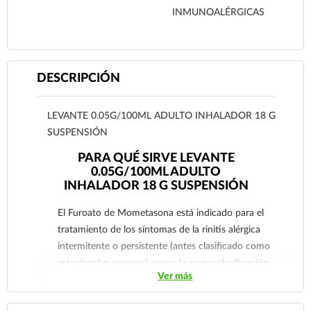
INMUNOALÉRGICAS
DESCRIPCIÓN
LEVANTE 0.05G/100ML ADULTO INHALADOR 18 G
SUSPENSIÓN
PARA QUÉ SIRVE LEVANTE
0.05G/100ML ADULTO
INHALADOR 18 G SUSPENSIÓN
El Furoato de Mometasona está indicado para el
tratamiento de los síntomas de la rinitis alérgica
intermitente o persistente (antes clasificado como
estacional o perenne) según la nueva clasificación
Ver más
propuesta por los lineamientos ARIA (Rinitis
Alérgica y su Impacto en el Asma por sus siglas en