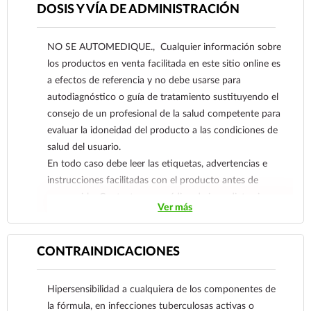
inglés), de pacientes adultos, adolescentes y niños
DOSIS Y VÍA DE ADMINISTRACIÓN
desde 2 años de edad. En pacientes con una
historia de síntomas moderados a severos de
NO SE AUTOMEDIQUE., Cualquier información sobre
rinitis alérgica intermitente, se recomienda el
los productos en venta facilitada en este sitio online es
tratamiento profiláctico con Furoato de
a efectos de referencia y no debe usarse para
Mometasona durante dos a cuatro semanas antes
autodiagnóstico o guía de tratamiento sustituyendo el
del comienzo previsto de la estación del polen.
consejo de un profesional de la salud competente para
El Furoato de Mometasona en Spray nasal
evaluar la idoneidad del producto a las condiciones de
también está indicado para el tratamiento de los
salud del usuario.
síntomas asociados a rinosinusitis aguda en
En todo caso debe leer las etiquetas, advertencias e
pacientes a partir de 12 años de edad que no
instrucciones facilitadas con el producto antes de
presenten síntomas ni signos de infección
consumirlo. Contacte a su médico de inmediato si
bacteriana. También está indicado como
Ver más
sospecha que tiene un problema de salud.
tratamiento asociado junto con la
antibioticoterapia, para los cuadros de
CONTRAINDICACIONES
rinosinusitis aguda de pacientes adultos y
adolescentes mayores de 12 años.
El Furoato de Mometasona en Spray nasal está
Hipersensibilidad a cualquiera de los componentes de
indicado para el tratamiento de síntomas
la fórmula, en infecciones tuberculosas activas o