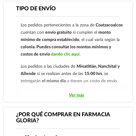
Para esta forma de pago el cliente deberá enviar su
TIPO DE ENVÍO
comprobante de pago a al siguiente correo
electrónico:
ecommerce@farmaciagloria.mx
o a
Los pedidos pertenecientes a la zona de
Coatzacoalcos
nuestro
921 261 8491
cuentan con
envío gratuito
si cumplen el
monto
mínimo de compra establecido
, el cual varía según la
colonia.
Puedes consultar los montos mínimos y
costos de envío
dando clic aquí.
Los pedidos a las ciudades de
Minatitlán, Nanchital y
Allende
si se realizan antes de las
15:00 hrs
, se
entregarán
el mismo día
y tienen un costo de envío.
Los pedidos de otras localidades se envían mediante
Ver más
.
Sólo hacemos envíos en el territorio
nacional.
¿POR QUÉ COMPRAR EN FARMACIA
GLORIA?
Tenemos dos tarifas dependiendo del tiempo de
entrega:
tarifa nacional al día siguiente y tarifa