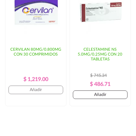
CERVILAN 80MG/0.800MG
CELESTAMINE NS
CON 30 COMPRIMIDOS
5.0MG/0.25MG CON 20
TABLETAS
$ 745.34
Precio
Precio
$ 1,219.00
Precio
Precio
$ 486.71
Regular
Añadir
Regular
Añadir