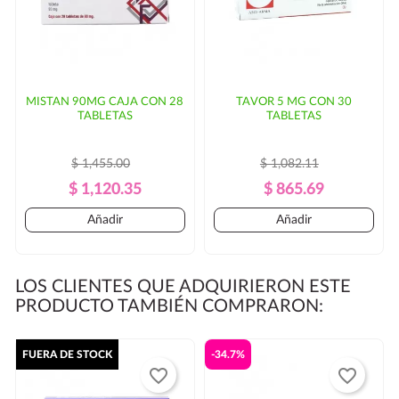
MISTAN 90MG CAJA CON 28
TAVOR 5 MG CON 30
TABLETAS
TABLETAS
$ 1,455.00
$ 1,082.11
Precio
Precio
Precio
Precio
$ 1,120.35
$ 865.69
Regular
Regular
Añadir
Añadir
LOS CLIENTES QUE ADQUIRIERON ESTE
PRODUCTO TAMBIÉN COMPRARON:
FUERA DE STOCK
-34.7%
favorite_border
favorite_border