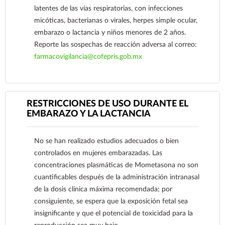
asociados a la hipertrofia de adenoides en niños y
latentes de las vías respiratorias, con infecciones
adolescentes a partir de los 2 años de edad, como
micóticas, bacterianas o virales, herpes simple ocular,
ronquido nocturno, congestión nasal, respiración
embarazo o lactancia y niños menores de 2 años.
oral, rinorrea y descarga retronasal.
Reporte las sospechas de reacción adversa al correo:
El Furoato de Mometasona en Spray nasal
farmacovigilancia@cofepris.gob.mx
también está indicado para el tratamiento de los
pólipos nasales y síntomas asociados que incluyen
congestión e hiposmia en pacientes adultos
Ver más
mayores de 18 años.
RESTRICCIONES DE USO DURANTE EL
EMBARAZO Y LA LACTANCIA
No se han realizado estudios adecuados o bien
controlados en mujeres embarazadas. Las
concentraciones plasmáticas de Mometasona no son
cuantificables después de la administración intranasal
de la dosis clínica máxima recomendada; por
consiguiente, se espera que la exposición fetal sea
insignificante y que el potencial de toxicidad para la