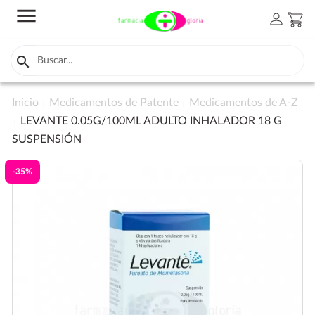
menu
person
shopping_cart

Inicio
Medicamentos de Patente
Medicamentos de A-Z
LEVANTE 0.05G/100ML ADULTO INHALADOR 18 G
SUSPENSIÓN
-35%