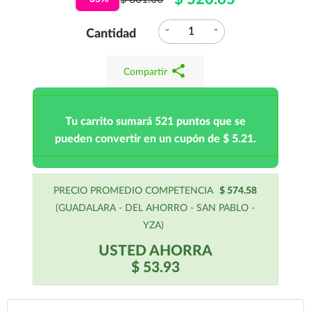
expand_more
expand_less
Cantidad
share
Compartir
Tu carrito sumará 521 puntos que se
pueden convertir en un cupón de $ 5.21.
PRECIO PROMEDIO COMPETENCIA
$ 574.58
(GUADALARA - DEL AHORRO - SAN PABLO -
YZA)
USTED AHORRA
$ 53.93