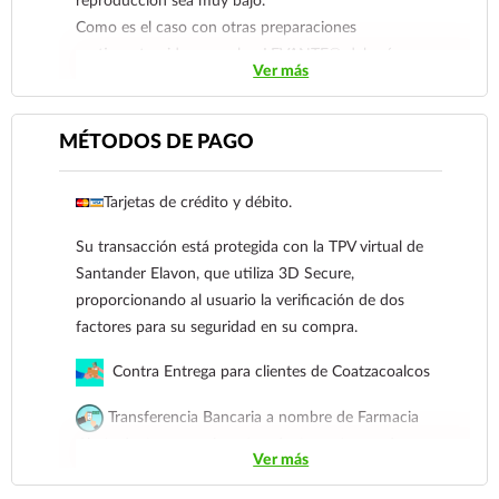
reproducción sea muy bajo.
Como es el caso con otras preparaciones
corticoesteroideas nasales, LEVANTE® deberá ser
Ver más
usado en mujeres embarazadas, madres que crían o
mujeres en edad de gestar solamente si los beneficios
justifican los riesgos potenciales para la madre, el feto
MÉTODOS DE PAGO
o el lactante. Los bebés de madres que recibieron
corticosteroides durante el embarazo deben ser
Tarjetas de crédito y débito.
observados estrechamente para detectar, en su caso,
hipoadrenalismo.
Su transacción está protegida con la TPV virtual de
Santander Elavon, que utiliza 3D Secure,
proporcionando al usuario la verificación de dos
factores para su seguridad en su compra.
Contra Entrega para clientes de Coatzacoalcos
Transferencia Bancaria a nombre de Farmacia
Gloria de Coatzacoalcos S.A. de C.V. Número de
Ver más
cuenta: Clave: 014854655008143954