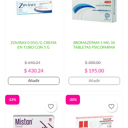
parte del cliente.
ZOVIRAX 0.05G/G CREMA
BROMAZEPAM 3 MG 30
EN TUBO CON 5 G
TABLETAS PSICOFARMA
$ 640.24
$ 300.00
Precio
Precio
Precio
Precio
$ 430.24
$ 195.00
Regular
Regular
Añadir
Añadir
-23%
-20%
favorite_border
favorite_border