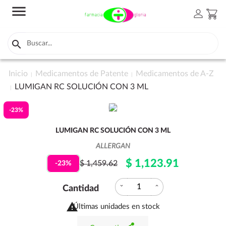
menu
person
shopping_cart

Inicio
Medicamentos de Patente
Medicamentos de A-Z
LUMIGAN RC SOLUCIÓN CON 3 ML
-23%
LUMIGAN RC SOLUCIÓN CON 3 ML
ALLERGAN
$ 1,123.91
$ 1,459.62
-23%
expand_more
expand_less
Cantidad

Últimas unidades en stock