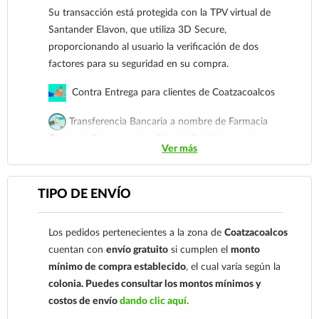
Su transacción está protegida con la TPV virtual de
Santander Elavon, que utiliza 3D Secure,
proporcionando al usuario la verificación de dos
factores para su seguridad en su compra.
Contra Entrega para clientes de Coatzacoalcos
Transferencia Bancaria a nombre de Farmacia
Gloria de Coatzacoalcos S.A. de C.V. Número de
Ver más
cuenta: Clave: 014854655008143954
Para esta forma de pago el cliente deberá enviar su
TIPO DE ENVÍO
comprobante de pago a al siguiente correo
electrónico:
ecommerce@farmaciagloria.mx
o a
Los pedidos pertenecientes a la zona de
Coatzacoalcos
nuestro
921 261 8491
cuentan con
envío gratuito
si cumplen el
monto
mínimo de compra establecido
, el cual varía según la
colonia.
Puedes consultar los montos mínimos y
costos de envío
dando clic aquí.