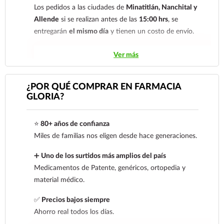
Los pedidos a las ciudades de
Minatitlán, Nanchital y
Allende
si se realizan antes de las
15:00 hrs
, se
entregarán
el mismo día
y tienen un costo de envío.
Los pedidos de otras localidades se envían mediante
Ver más
.
Sólo hacemos envíos en el territorio
nacional.
¿POR QUÉ COMPRAR EN FARMACIA
GLORIA?
Tenemos dos tarifas dependiendo del tiempo de
entrega:
tarifa nacional al día siguiente y tarifa
⭐
80+ años de confianza
económica.
En la tarifa nacional al día siguiente, los
Miles de familias nos eligen desde hace generaciones.
pedidos deben realizarse
antes de las 14:00 hrs.
El
tiempo de entrega de la tarifa económica es de
2 a 5
➕
Uno de los surtidos más amplios del país
días.
Medicamentos de Patente, genéricos, ortopedia y
material médico.
En los
productos refrigerados siempre se debe
seleccionar la tarifa nacional día siguiente
, ya que son
✅
Precios bajos siempre
productos de cadena de frío. Todos los productos se
Ahorro real todos los días.
envían en una caja térmica con gel refrigerante.