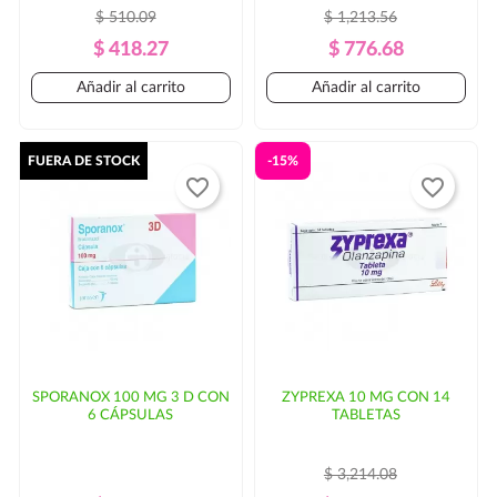
$ 510.09
$ 1,213.56
Precio
Precio
Precio
Precio
$ 418.27
$ 776.68
Regular
Regular
Añadir al carrito
Añadir al carrito
FUERA DE STOCK
-15%
favorite_border
favorite_border
SPORANOX 100 MG 3 D CON
ZYPREXA 10 MG CON 14
6 CÁPSULAS
TABLETAS
$ 3,214.08