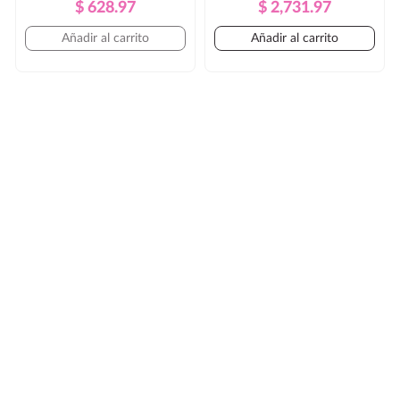
Precio
Precio
Precio
Precio
$ 628.97
$ 2,731.97
Regular
Regular
Añadir al carrito
Añadir al carrito