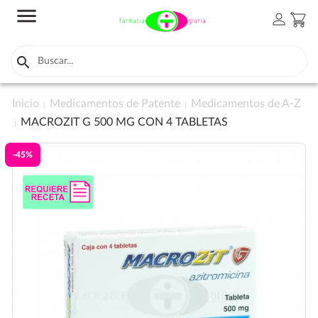
menu
person
shopping_cart

Inicio
Medicamentos de Patente
Medicamentos de A-Z
MACROZIT G 500 MG CON 4 TABLETAS
-45%