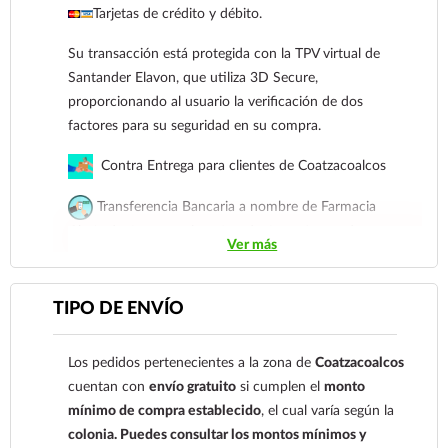
Tarjetas de crédito y débito.
Su transacción está protegida con la TPV virtual de
Santander Elavon, que utiliza 3D Secure,
proporcionando al usuario la verificación de dos
factores para su seguridad en su compra.
Contra Entrega para clientes de Coatzacoalcos
Transferencia Bancaria a nombre de Farmacia
Gloria de Coatzacoalcos S.A. de C.V. Número de
Ver más
cuenta: Clave: 014854655008143954
Para esta forma de pago el cliente deberá enviar su
TIPO DE ENVÍO
comprobante de pago a al siguiente correo
electrónico:
ecommerce@farmaciagloria.mx
o a
Los pedidos pertenecientes a la zona de
Coatzacoalcos
nuestro
921 261 8491
cuentan con
envío gratuito
si cumplen el
monto
mínimo de compra establecido
, el cual varía según la
colonia.
Puedes consultar los montos mínimos y