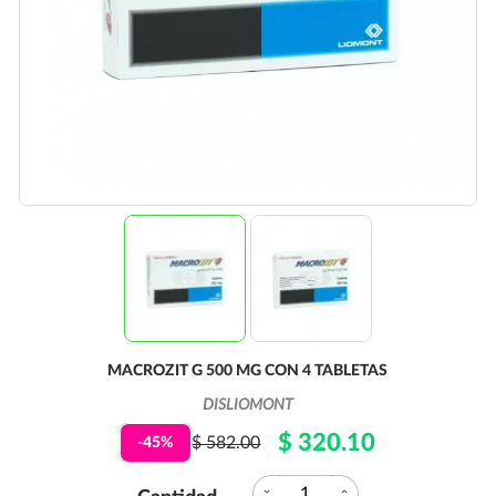
MACROZIT G 500 MG CON 4 TABLETAS
DISLIOMONT
$ 320.10
$ 582.00
-45%
expand_more
expand_less