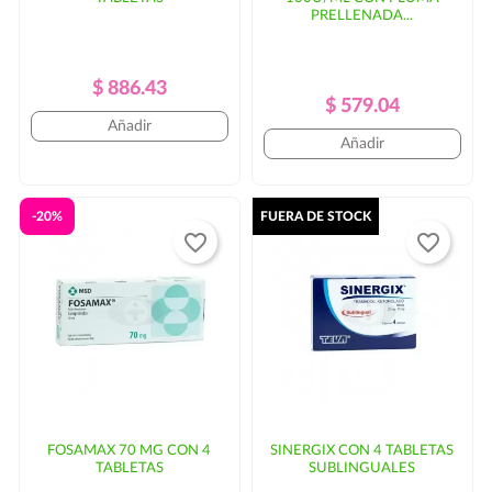
PRELLENADA...
Precio
Precio
$ 886.43
Precio
Precio
$ 579.04
Regular
Añadir
Regular
Añadir
-20%
FUERA DE STOCK
favorite_border
favorite_border
FOSAMAX 70 MG CON 4
SINERGIX CON 4 TABLETAS
TABLETAS
SUBLINGUALES