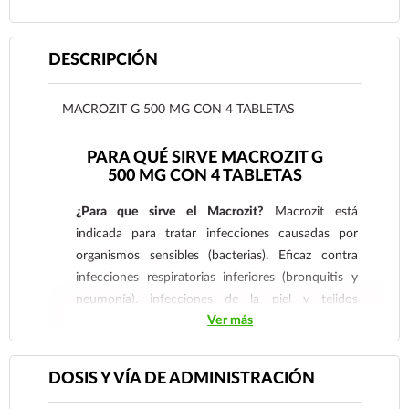
DESCRIPCIÓN
MACROZIT G 500 MG CON 4 TABLETAS
PARA QUÉ SIRVE MACROZIT G
500 MG CON 4 TABLETAS
¿Para que sirve el Macrozit?
Macrozit está
indicada para tratar infecciones causadas por
organismos sensibles (bacterias). Eficaz contra
infecciones respiratorias inferiores (bronquitis y
neumonía), infecciones de la piel y tejidos
Ver más
blandos, otitis media (infección del oído) e
infecciones respiratorias superiores (sinusitis y
faringitis/amigdalitis). También se utiliza para
DOSIS Y VÍA DE ADMINISTRACIÓN
tratar infecciones genitales no complicadas
(infecciones leves) por Chlamydia trachomatis y