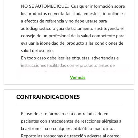
NO SE AUTOMEDIQUE., Cualquier información sobre
Neisseria gonorrhoeae no multirresistente (no
los productos en venta facilitada en este sitio online es
resistente a múltiples antibióticos), en
a efectos de referencia y no debe usarse para
enfermedades de transmisión sexual en hombres
autodiagnóstico o guía de tratamiento sustituyendo el
y mujeres.
consejo de un profesional de la salud competente para
evaluar la idoneidad del producto a las condiciones de
salud del usuario.
En todo caso debe leer las etiquetas, advertencias e
instrucciones facilitadas con el producto antes de
consumirlo. Contacte a su médico de inmediato si
Ver más
sospecha que tiene un problema de salud.
CONTRAINDICACIONES
El uso de este fármaco está contraindicado en
pacientes con antecedentes de reacciones alérgicas a
la azitromicina o cualquier antibiótico macrólido. .
Reporte las sospechas de reacción adversa al correo: