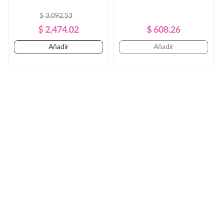
$ 3,092.53
Precio
Precio
Precio
Precio
$ 2,474.02
$ 608.26
Regular
Regular
Añadir
Añadir