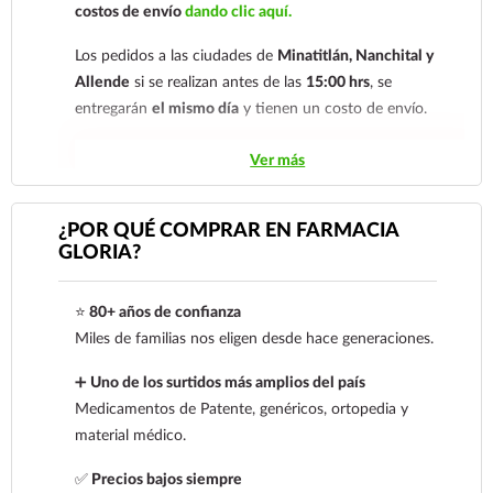
costos de envío
dando clic aquí.
Los pedidos a las ciudades de
Minatitlán, Nanchital y
Allende
si se realizan antes de las
15:00 hrs
, se
entregarán
el mismo día
y tienen un costo de envío.
Los pedidos de otras localidades se envían mediante
Ver más
.
Sólo hacemos envíos en el territorio
nacional.
¿POR QUÉ COMPRAR EN FARMACIA
GLORIA?
Tenemos dos tarifas dependiendo del tiempo de
entrega:
tarifa nacional al día siguiente y tarifa
⭐
80+ años de confianza
económica.
En la tarifa nacional al día siguiente, los
Miles de familias nos eligen desde hace generaciones.
pedidos deben realizarse
antes de las 14:00 hrs.
El
tiempo de entrega de la tarifa económica es de
2 a 5
➕
Uno de los surtidos más amplios del país
días.
Medicamentos de Patente, genéricos, ortopedia y
material médico.
En los
productos refrigerados siempre se debe
seleccionar la tarifa nacional día siguiente
, ya que son
✅
Precios bajos siempre