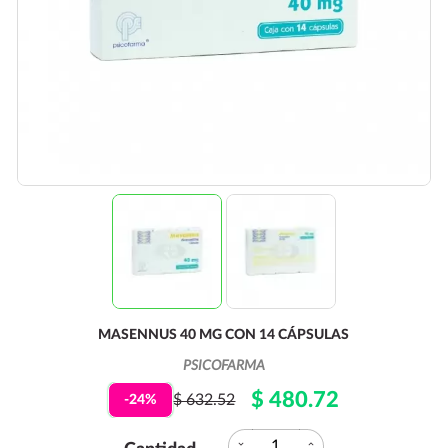
MASENNUS 40 MG CON 14 CÁPSULAS
PSICOFARMA
$ 480.72
$ 632.52
-24%
expand_more
expand_less