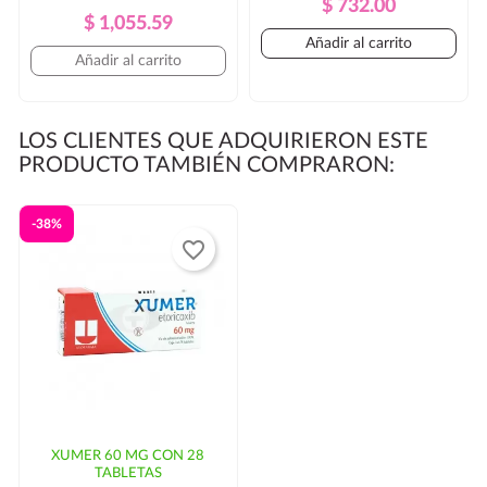
Precio
Precio
$ 732.00
Precio
Precio
$ 1,055.59
Regular
Añadir al carrito
Regular
Añadir al carrito
LOS CLIENTES QUE ADQUIRIERON ESTE
PRODUCTO TAMBIÉN COMPRARON:
-38%
favorite_border
XUMER 60 MG CON 28
TABLETAS