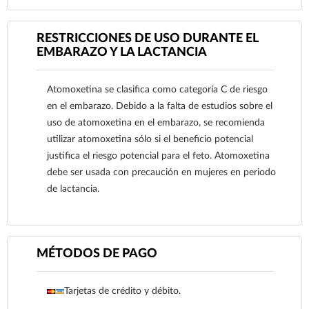
arterial oclusiva, angina, enfermedad cardiaca
congénita hemodinámicamente significativa,
cardiomiopatía, infarto de miocardio, arritmias
RESTRICCIONES DE USO DURANTE EL
potencialmente mortales y canalopatías o en
EMBARAZO Y LA LACTANCIA
trastornos cerebrovasculares graves pueden incluir
aneurisma cerebral o ictus, está contraindicada la
Atomoxetina se clasifica como categoría C de riesgo
atomoxetina.
en el embarazo. Debido a la falta de estudios sobre el
Atomoxetina está contraindicada en pacientes con
uso de atomoxetina en el embarazo, se recomienda
feocromocitoma o con antecedentes de
utilizar atomoxetina sólo si el beneficio potencial
feocromocitoma.
justifica el riesgo potencial para el feto. Atomoxetina
Reporte las sospechas de reacción adversa al correo:
debe ser usada con precaución en mujeres en periodo
farmacovigilancia@cofepris.gob.mx
de lactancia.
Ver más
MÉTODOS DE PAGO
Tarjetas de crédito y débito.