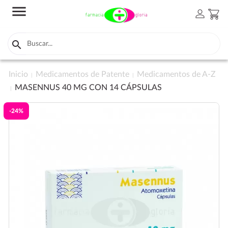
menu
person
shopping_cart

Inicio
Medicamentos de Patente
Medicamentos de A-Z
MASENNUS 40 MG CON 14 CÁPSULAS
-24%