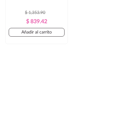
$ 1,353.90
Precio
Precio
$ 839.42
Regular
Añadir al carrito