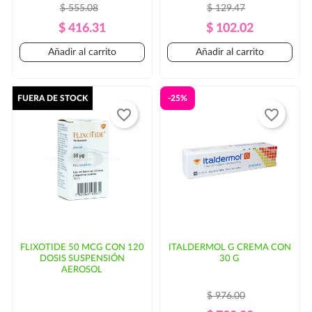
$ 555.08
$ 129.47
Precio
Precio
Precio
Precio
$ 416.31
$ 102.02
Regular
Regular
Añadir al carrito
Añadir al carrito
FUERA DE STOCK
-25%
favorite_border
favorite_border
FLIXOTIDE 50 MCG CON 120
ITALDERMOL G CREMA CON
DOSIS SUSPENSIÓN
30 G
AEROSOL
$ 976.00