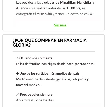
Los pedidos a las ciudades de
Minatitlán, Nanchital y
Allende
si se realizan antes de las
15:00 hrs
, se
entregarán
el mismo día
y tienen un costo de envío.
Los pedidos de otras localidades se envían mediante
Ver más
.
Sólo hacemos envíos en el territorio
nacional.
¿POR QUÉ COMPRAR EN FARMACIA
GLORIA?
Tenemos dos tarifas dependiendo del tiempo de
entrega:
tarifa nacional al día siguiente y tarifa
⭐
80+ años de confianza
económica.
En la tarifa nacional al día siguiente, los
Miles de familias nos eligen desde hace generaciones.
pedidos deben realizarse
antes de las 14:00 hrs.
El
tiempo de entrega de la tarifa económica es de
2 a 5
➕
Uno de los surtidos más amplios del país
días.
Medicamentos de Patente, genéricos, ortopedia y
material médico.
En los
productos refrigerados siempre se debe
seleccionar la tarifa nacional día siguiente
, ya que son
✅
Precios bajos siempre
productos de cadena de frío. Todos los productos se
Ahorro real todos los días.
envían en una caja térmica con gel refrigerante.