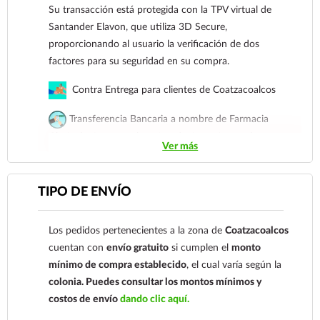
Su transacción está protegida con la TPV virtual de
Santander Elavon, que utiliza 3D Secure,
proporcionando al usuario la verificación de dos
factores para su seguridad en su compra.
Contra Entrega para clientes de Coatzacoalcos
Transferencia Bancaria a nombre de Farmacia
Gloria de Coatzacoalcos S.A. de C.V. Número de
Ver más
cuenta: Clave: 014854655008143954
Para esta forma de pago el cliente deberá enviar su
TIPO DE ENVÍO
comprobante de pago a al siguiente correo
electrónico:
ecommerce@farmaciagloria.mx
o a
Los pedidos pertenecientes a la zona de
Coatzacoalcos
nuestro
921 261 8491
cuentan con
envío gratuito
si cumplen el
monto
mínimo de compra establecido
, el cual varía según la
colonia.
Puedes consultar los montos mínimos y
costos de envío
dando clic aquí.