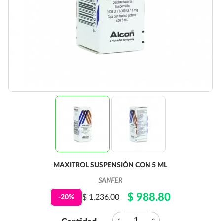
MAXITROL SUSPENSIÓN CON 5 ML
SANFER
$ 988.80
$ 1,236.00
-20%
expand_more
expand_less