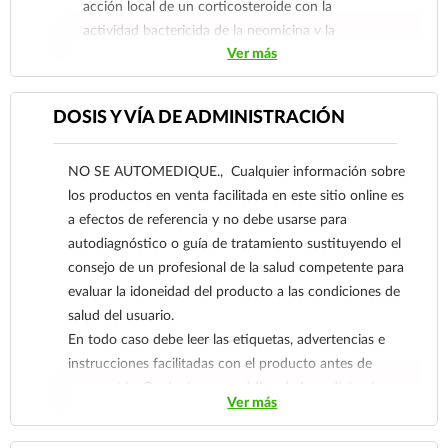
acción local de un corticosteroide con la
actividad bactericida de la neomicina y la
Ver más
polimixina B, en consecuencia, MAXITROLMR
tiene sus principales indicaciones en uveítis,
escleritis, episcleritis, conjuntivitis, keratitis
DOSIS Y VÍA DE ADMINISTRACIÓN
intersticial, tarsitis, orzuelo y chalazión cuando
estas entidades son causadas por bacterias
NO SE AUTOMEDIQUE., Cualquier información sobre
sensibles a los antibióticos antes dichos.
los productos en venta facilitada en este sitio online es
a efectos de referencia y no debe usarse para
autodiagnóstico o guía de tratamiento sustituyendo el
consejo de un profesional de la salud competente para
evaluar la idoneidad del producto a las condiciones de
salud del usuario.
En todo caso debe leer las etiquetas, advertencias e
instrucciones facilitadas con el producto antes de
consumirlo. Contacte a su médico de inmediato si
Ver más
sospecha que tiene un problema de salud.