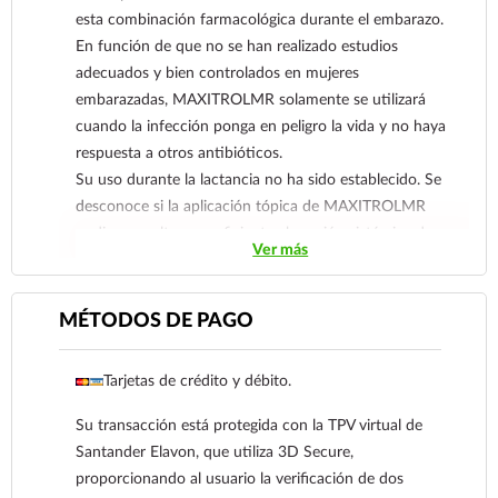
farmacovigilancia@cofepris.gob.mx
esta combinación farmacológica durante el embarazo.
En función de que no se han realizado estudios
adecuados y bien controlados en mujeres
embarazadas, MAXITROLMR solamente se utilizará
cuando la infección ponga en peligro la vida y no haya
respuesta a otros antibióticos.
Su uso durante la lactancia no ha sido establecido. Se
desconoce si la aplicación tópica de MAXITROLMR
pudiera resultar en suficiente absorción sistémica de
Ver más
las sustancias activas para producir cantidades
detectables en la leche humana, en consecuencia, el
uso de este producto debe evitarse durante la
MÉTODOS DE PAGO
lactancia.
Tarjetas de crédito y débito.
Su transacción está protegida con la TPV virtual de
Santander Elavon, que utiliza 3D Secure,
proporcionando al usuario la verificación de dos