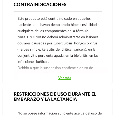
CONTRAINDICACIONES
Este producto está contraindicado en aquellos
pacientes que hayan demostrado hipersensibilidad a
cualquiera de los componentes de la fórmula.
MAXITROLMR no deberá administrarse en lesiones
oculares causadas por tuberculosis, hongos o virus
(herpes simple, keratitis dendrítica, varicela), en la
conjuntivitis purulenta aguda, en la blefaritis, en las
infecciones luéticas.
Debido a que la suspensión contiene cloruro de
benzalconio, no deberá utilizarse cuando se usen
Ver más
lentes de contacto suaves.
El uso de combinaciones farmacológicas siempre está
contraindicado posterior a la extracción de un cuerpo
RESTRICCIONES DE USO DURANTE EL
extraño de la córnea y en cualquier otra infección o
EMBARAZO Y LA LACTANCIA
daño en el epitelio corneal superficial.
Reporte las sospechas de reacción adversa al correo:
No se posee información suficiente acerca del uso de