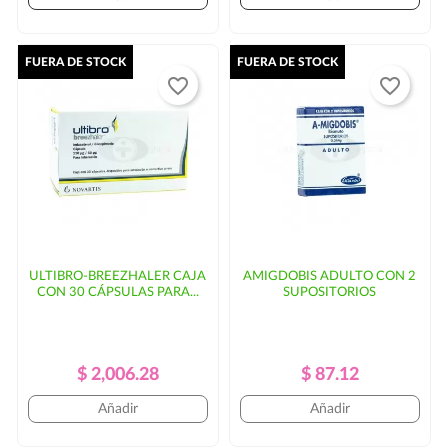
FUERA DE STOCK
FUERA DE STOCK
favorite_border
favorite_border
ULTIBRO-BREEZHALER CAJA
AMIGDOBIS ADULTO CON 2
CON 30 CÁPSULAS PARA...
SUPOSITORIOS
Precio
Precio
Precio
Precio
$ 2,006.28
$ 87.12
Regular
Regular
Añadir
Añadir