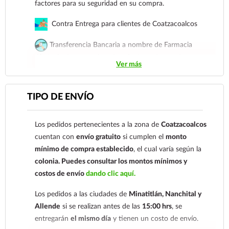
factores para su seguridad en su compra.
Contra Entrega para clientes de Coatzacoalcos
Transferencia Bancaria a nombre de Farmacia
Gloria de Coatzacoalcos S.A. de C.V. Número de
Ver más
cuenta: Clave: 014854655008143954
Para esta forma de pago el cliente deberá enviar su
TIPO DE ENVÍO
comprobante de pago a al siguiente correo
electrónico:
ecommerce@farmaciagloria.mx
o a
Los pedidos pertenecientes a la zona de
Coatzacoalcos
nuestro
921 261 8491
cuentan con
envío gratuito
si cumplen el
monto
mínimo de compra establecido
, el cual varía según la
colonia.
Puedes consultar los montos mínimos y
costos de envío
dando clic aquí.
Los pedidos a las ciudades de
Minatitlán, Nanchital y
Allende
si se realizan antes de las
15:00 hrs
, se
entregarán
el mismo día
y tienen un costo de envío.