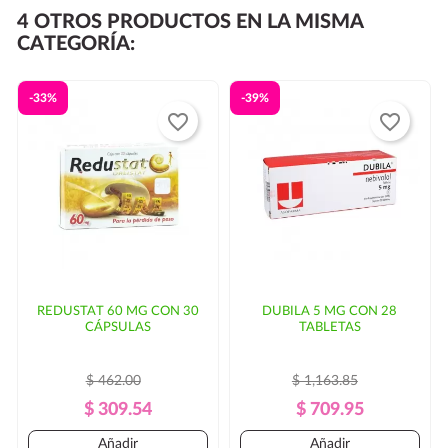
4 OTROS PRODUCTOS EN LA MISMA
entregarse al día siguiente.
CATEGORÍA:
Si su código postal no se encuentra dentro de las rutas
habituales de
puede haber un
-33%
-39%
favorite_border
favorite_border
incremento en el costo del envío y/o mayor tiempo de
entrega. En ese caso, se solicitaría autorización por
parte del cliente.
REDUSTAT 60 MG CON 30
DUBILA 5 MG CON 28
CÁPSULAS
TABLETAS
$ 462.00
$ 1,163.85
Precio
Precio
Precio
Precio
$ 309.54
$ 709.95
Regular
Regular
Añadir
Añadir