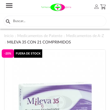
menu
person
shopping_cart

Inicio
Medicamentos de Patente
Medicamentos de A-Z
MILEVA 35 CON 21 COMPRIMIDOS
-20%
FUERA DE STOCK