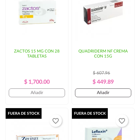
entrega. En ese caso, se solicitaría autorización por
parte del cliente.
ZACTOS 15 MG CON 28
QUADRIDERM NF CREMA
TABLETAS
CON 15G
$ 607.96
Precio
Precio
Precio
Precio
$ 1,700.00
$ 449.89
Regular
Regular
Añadir
Añadir
FUERA DE STOCK
FUERA DE STOCK
favorite_border
favorite_border