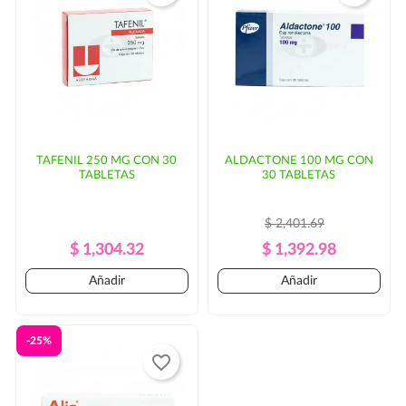
TAFENIL 250 MG CON 30
ALDACTONE 100 MG CON
TABLETAS
30 TABLETAS
$ 2,401.69
Precio
Precio
Precio
Precio
$ 1,304.32
$ 1,392.98
Regular
Regular
Añadir
Añadir
-25%
favorite_border