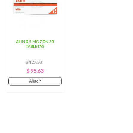
ALIN 0.5 MG CON 30
TABLETAS
$ 127.50
Precio
Precio
$ 95.63
Regular
Añadir