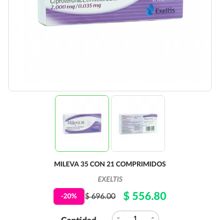
MILEVA 35 CON 21 COMPRIMIDOS
EXELTIS
$ 556.80
$ 696.00
-20%
expand_more
expand_less