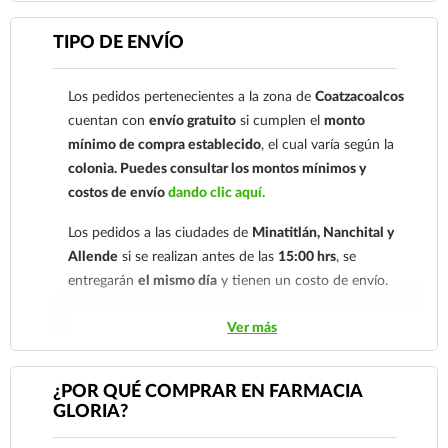
farmacovigilancia@cofepris.gob.mx
Para esta forma de pago el cliente deberá enviar su
TIPO DE ENVÍO
comprobante de pago a al siguiente correo
electrónico:
ecommerce@farmaciagloria.mx
o a
Los pedidos pertenecientes a la zona de
Coatzacoalcos
nuestro
921 261 8491
cuentan con
envío gratuito
si cumplen el
monto
mínimo de compra establecido
, el cual varía según la
colonia.
Puedes consultar los montos mínimos y
costos de envío
dando clic aquí.
Los pedidos a las ciudades de
Minatitlán, Nanchital y
Allende
si se realizan antes de las
15:00 hrs
, se
entregarán
el mismo día
y tienen un costo de envío.
Los pedidos de otras localidades se envían mediante
Ver más
.
Sólo hacemos envíos en el territorio
nacional.
¿POR QUÉ COMPRAR EN FARMACIA
GLORIA?
Tenemos dos tarifas dependiendo del tiempo de