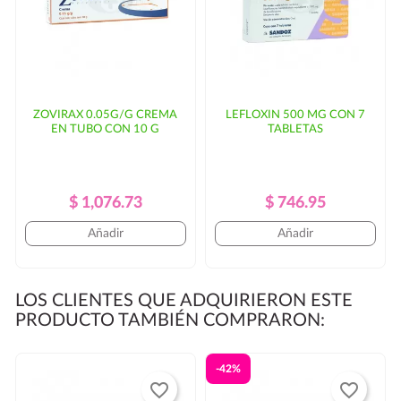
ZOVIRAX 0.05G/G CREMA
LEFLOXIN 500 MG CON 7
EN TUBO CON 10 G
TABLETAS
Precio
Precio
Precio
Precio
$ 1,076.73
$ 746.95
Regular
Regular
Añadir
Añadir
LOS CLIENTES QUE ADQUIRIERON ESTE
PRODUCTO TAMBIÉN COMPRARON:
-42%
favorite_border
favorite_border