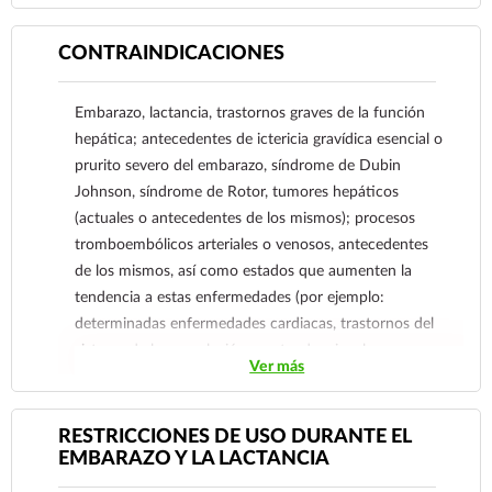
CONTRAINDICACIONES
Embarazo, lactancia, trastornos graves de la función
hepática; antecedentes de ictericia gravídica esencial o
prurito severo del embarazo, síndrome de Dubin
Johnson, síndrome de Rotor, tumores hepáticos
(actuales o antecedentes de los mismos); procesos
tromboembólicos arteriales o venosos, antecedentes
de los mismos, así como estados que aumenten la
tendencia a estas enfermedades (por ejemplo:
determinadas enfermedades cardiacas, trastornos del
sistema de la coagulación con tendencia a la
Ver más
trombosis), anemia de células falciformes, carcinoma
de endometrio o de mama actuales o tratados
anteriormente, diabetes severa con alteraciones
RESTRICCIONES DE USO DURANTE EL
vasculares, trastornos del metabolismo de las grasas,
EMBARAZO Y LA LACTANCIA
antecedentes de agravación de una otosclerosis