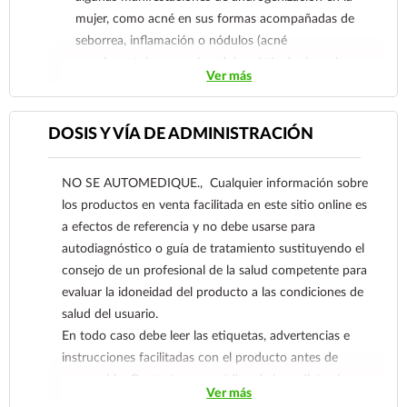
mujer, como acné en sus formas acompañadas de
seborrea, inflamación o nódulos (acné
papulopustuloso, acné noduloquístico); alopecia
Ver más
androgénica, y casos leves de hirsutismo, y para el
tratamiento del síndrome de ovario poliquístico.
DOSIS Y VÍA DE ADMINISTRACIÓN
NO SE AUTOMEDIQUE., Cualquier información sobre
los productos en venta facilitada en este sitio online es
a efectos de referencia y no debe usarse para
autodiagnóstico o guía de tratamiento sustituyendo el
consejo de un profesional de la salud competente para
evaluar la idoneidad del producto a las condiciones de
salud del usuario.
En todo caso debe leer las etiquetas, advertencias e
instrucciones facilitadas con el producto antes de
consumirlo. Contacte a su médico de inmediato si
Ver más
sospecha que tiene un problema de salud.