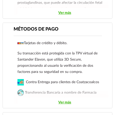
Reporte las sospechas de reacción adversa al correo:
prostaglandinas, que puede afectar la circulación fetal
farmacovigilancia@cofepris.gob.mx
e inhibir las contracciones uterinas y con ello
Ver más
incrementar el riesgo de sangrado uterino.
El naproxeno ha sido identificado en la leche materna
a concentraciones de aproximadamente 1% de la
MÉTODOS DE PAGO
encontrada en plasma. Debido a la posibilidad de
efectos adversos de los fármacos que inhiben síntesis
Tarjetas de crédito y débito.
de prostaglandinas en neonatos, no se recomienda en
madres durante lactancia.
Su transacción está protegida con la TPV virtual de
Santander Elavon, que utiliza 3D Secure,
proporcionando al usuario la verificación de dos
factores para su seguridad en su compra.
Contra Entrega para clientes de Coatzacoalcos
Transferencia Bancaria a nombre de Farmacia
Gloria de Coatzacoalcos S.A. de C.V. Número de
Ver más
cuenta: Clave: 014854655008143954