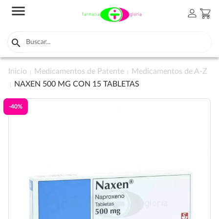
menu
person
shopping_cart

Inicio
Medicamentos de Patente
Medicamentos de A-Z
NAXEN 500 MG CON 15 TABLETAS
-40%