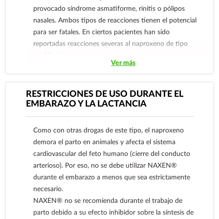
provocado síndrome asmatiforme, rinitis o pólipos
nasales. Ambos tipos de reacciones tienen el potencial
para ser fatales. En ciertos pacientes han sido
reportadas reacciones severas al naproxeno de tipo
anafiláctico.
Ver más
NAXEN® está contraindicado en pacientes con
actividad o antecedentes de sangrado o perforación
gastrointestinal; relacionadas con terapias previas con
RESTRICCIONES DE USO DURANTE EL
antiinflamatorios no esteroideos. Actividad o
EMBARAZO Y LA LACTANCIA
antecedentes de úlcera péptica recurrente/hemorragia
(dos o más episodios distintos de sangrado o úlcera
Como con otras drogas de este tipo, el naproxeno
demostrados).
demora el parto en animales y afecta el sistema
Como con otros antiinflamatorios no esteroideos
cardiovascular del feto humano (cierre del conducto
(AINEs), NAXEN® está contraindicado en pacientes
arterioso). Por eso, no se debe utilizar NAXEN®
con insuficiencia cardiaca severa.
durante el embarazo a menos que sea estrictamente
NAXEN® está contraindicado en niños menores de 2
necesario.
años, ya que la seguridad en este grupo de edad no ha
NAXEN® no se recomienda durante el trabajo de
sido establecida.
parto debido a su efecto inhibidor sobre la síntesis de