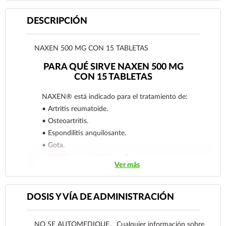
DESCRIPCIÓN
NAXEN 500 MG CON 15 TABLETAS
PARA QUÉ SIRVE NAXEN 500 MG
CON 15 TABLETAS
NAXEN® está indicado para el tratamiento de:
• Artritis reumatoide.
• Osteoartritis.
• Espondilitis anquilosante.
• Gota.
• Artritis reumatoide juvenil.
Ver más
• Dismenorrea.
• Tratamiento y profilaxis para migraña.
• Analgésico y antipirético en adultos, incluyendo
DOSIS Y VÍA DE ADMINISTRACIÓN
mujeres postparto.
• Afecciones musculoesqueléticas y
NO SE AUTOMEDIQUE., Cualquier información sobre