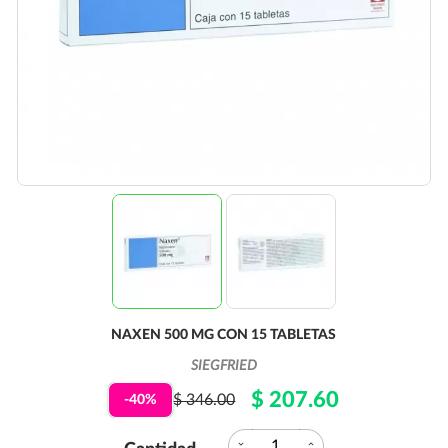
NAXEN 500 MG CON 15 TABLETAS
SIEGFRIED
$ 207.60
$ 346.00
-40%
expand_more
expand_less