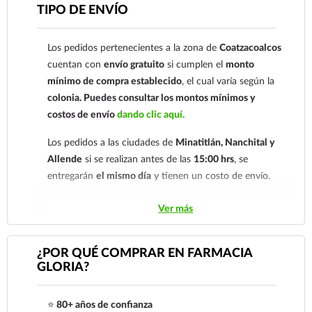
Para esta forma de pago el cliente deberá enviar su
TIPO DE ENVÍO
comprobante de pago a al siguiente correo
electrónico:
ecommerce@farmaciagloria.mx
o a
Los pedidos pertenecientes a la zona de
Coatzacoalcos
nuestro
921 261 8491
cuentan con
envío gratuito
si cumplen el
monto
mínimo de compra establecido
, el cual varía según la
colonia.
Puedes consultar los montos mínimos y
costos de envío
dando clic aquí.
Los pedidos a las ciudades de
Minatitlán, Nanchital y
Allende
si se realizan antes de las
15:00 hrs
, se
entregarán
el mismo día
y tienen un costo de envío.
Los pedidos de otras localidades se envían mediante
Ver más
.
Sólo hacemos envíos en el territorio
nacional.
¿POR QUÉ COMPRAR EN FARMACIA
GLORIA?
Tenemos dos tarifas dependiendo del tiempo de
entrega:
tarifa nacional al día siguiente y tarifa
⭐
80+ años de confianza
económica.
En la tarifa nacional al día siguiente, los