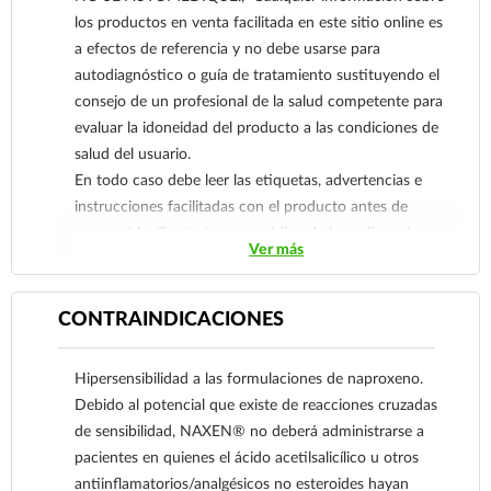
periarticulares: como es bursitis, tendinitis,
los productos en venta facilitada en este sitio online es
sinovitis, tenosinovitis y lumbago.
a efectos de referencia y no debe usarse para
• Analgésico para el dolor agudo y/o crónico con
autodiagnóstico o guía de tratamiento sustituyendo el
un componente inflamatorio.
consejo de un profesional de la salud competente para
• Uso en traumatología y cirugía: distenciones,
evaluar la idoneidad del producto a las condiciones de
esguinces.
salud del usuario.
• Dismenorrea.
En todo caso debe leer las etiquetas, advertencias e
instrucciones facilitadas con el producto antes de
consumirlo. Contacte a su médico de inmediato si
Ver más
sospecha que tiene un problema de salud.
CONTRAINDICACIONES
Hipersensibilidad a las formulaciones de naproxeno.
Debido al potencial que existe de reacciones cruzadas
de sensibilidad, NAXEN® no deberá administrarse a
pacientes en quienes el ácido acetilsalicílico u otros
antiinflamatorios/analgésicos no esteroides hayan