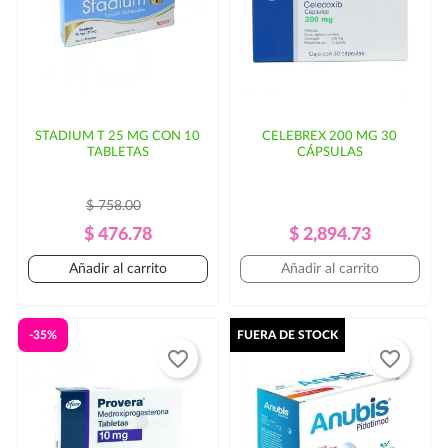
STADIUM T 25 MG CON 10
CELEBREX 200 MG 30
TABLETAS
CÁPSULAS
$ 758.00
Precio
Precio
Precio
Precio
$ 476.78
$ 2,894.73
Regular
Regular
Añadir al carrito
Añadir al carrito
-35%
FUERA DE STOCK
favorite_border
favorite_border