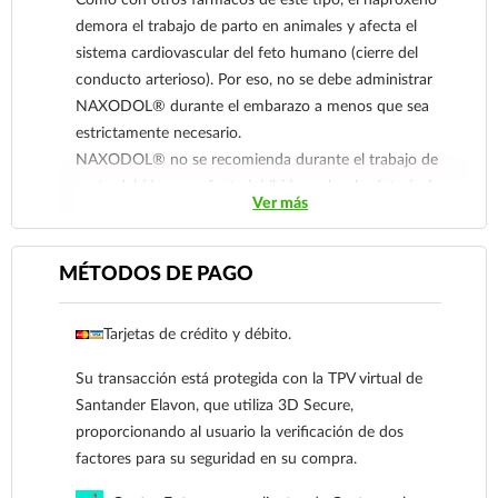
(AINES), NAXODOL® está contraindicado en
demora el trabajo de parto en animales y afecta el
pacientes con insuficiencia cardiaca severa.
sistema cardiovascular del feto humano (cierre del
Carisoprodol podría tener propiedades sedantes que
conducto arterioso). Por eso, no se debe administrar
podrían ocasionar disminución en las funciones
NAXODOL® durante el embarazo a menos que sea
psicomotoras (pensamientos inusuales y dificultad
estrictamente necesario.
para coordinar movimientos).
NAXODOL® no se recomienda durante el trabajo de
Uso pediátrico: Debido a que los estudios pediátricos
parto debido a su efecto inhibidor sobre la síntesis de
de seguridad y eficacia no se han completado, no se
Ver más
prostaglandinas, que puede afectar la circulación fetal
recomienda el uso de NAXODOL® en menores de 12
e inhibir las contracciones uterinas y con ello
años.
incrementar el riesgo de sangrado uterino.
MÉTODOS DE PAGO
Reporte las sospechas de reacción adversa al correo:
Tanto el naproxeno como el carisoprodol han sido
farmacovigilancia@cofepris.gob.mx
detectados en la leche materna, por lo cual deberá
Tarjetas de crédito y débito.
evitarse el uso de NAXODOL® durante la lactancia.
Su transacción está protegida con la TPV virtual de
Santander Elavon, que utiliza 3D Secure,
proporcionando al usuario la verificación de dos
factores para su seguridad en su compra.