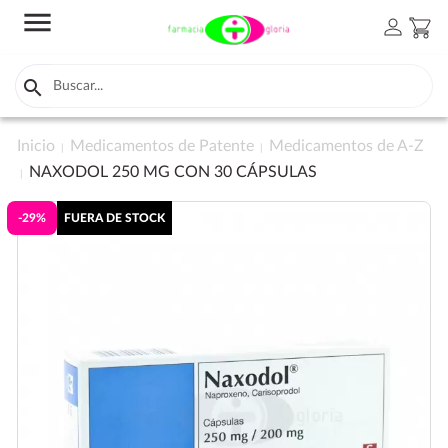
menu
person
shopping_cart

Inicio
Medicamentos de Patente
Medicamentos de A-Z
NAXODOL 250 MG CON 30 CÁPSULAS
-29%
FUERA DE STOCK