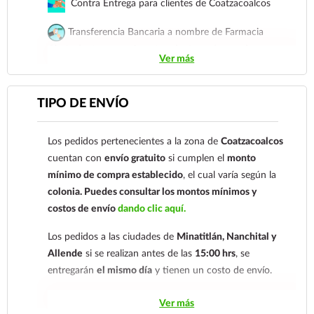
Contra Entrega para clientes de Coatzacoalcos
Transferencia Bancaria a nombre de Farmacia
Gloria de Coatzacoalcos S.A. de C.V. Número de
Ver más
cuenta: Clave: 014854655008143954
Para esta forma de pago el cliente deberá enviar su
TIPO DE ENVÍO
comprobante de pago a al siguiente correo
electrónico:
ecommerce@farmaciagloria.mx
o a
Los pedidos pertenecientes a la zona de
Coatzacoalcos
nuestro
921 261 8491
cuentan con
envío gratuito
si cumplen el
monto
mínimo de compra establecido
, el cual varía según la
colonia.
Puedes consultar los montos mínimos y
costos de envío
dando clic aquí.
Los pedidos a las ciudades de
Minatitlán, Nanchital y
Allende
si se realizan antes de las
15:00 hrs
, se
entregarán
el mismo día
y tienen un costo de envío.
Los pedidos de otras localidades se envían mediante
Ver más