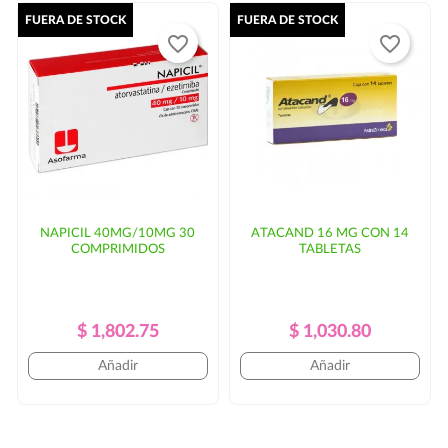
FUERA DE STOCK
FUERA DE STOCK
favorite_border
favorite_border
NAPICIL 40MG/10MG 30
ATACAND 16 MG CON 14
COMPRIMIDOS
TABLETAS
Precio
Precio
Precio
Precio
$ 1,802.75
$ 1,030.80
Regular
Regular
Añadir
Añadir