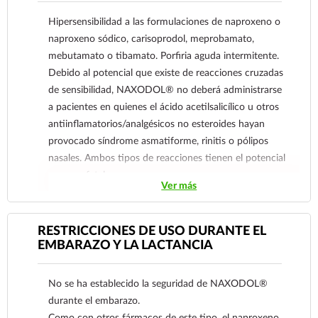
Hipersensibilidad a las formulaciones de naproxeno o
naproxeno sódico, carisoprodol, meprobamato,
mebutamato o tibamato. Porfiria aguda intermitente.
Debido al potencial que existe de reacciones cruzadas
de sensibilidad, NAXODOL® no deberá administrarse
a pacientes en quienes el ácido acetilsalicílico u otros
antiinflamatorios/analgésicos no esteroides hayan
provocado síndrome asmatiforme, rinitis o pólipos
nasales. Ambos tipos de reacciones tienen el potencial
para ser fatales.
Ver más
NAXODOL® está contraindicado en pacientes con
actividad o antecedentes de sangrado o perforación
gastrointestinal; relacionadas con terapias previas con
RESTRICCIONES DE USO DURANTE EL
antiinflamatorios no esteroides. Actividad o
EMBARAZO Y LA LACTANCIA
antecedentes de úlcera péptica recurrente/hemorragia
(dos o más episodios distintos de sangrado o úlcera
No se ha establecido la seguridad de NAXODOL®
demostrados).
durante el embarazo.
Como con otros antiinflamatorios no esteroideos
Como con otros fármacos de este tipo, el naproxeno