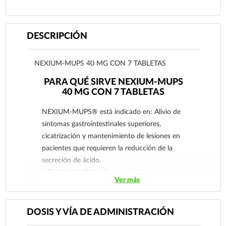
DESCRIPCIÓN
NEXIUM-MUPS 40 MG CON 7 TABLETAS
PARA QUÉ SIRVE NEXIUM-MUPS
40 MG CON 7 TABLETAS
NEXIUM-MUPS® está indicado en: Alivio de
síntomas gastrointestinales superiores,
cicatrización y mantenimiento de lesiones en
pacientes que requieren la reducción de la
secreción de ácido.
NEXIUM-MUPS® 40 mg se utiliza como
Ver más
tratamiento inicial en:
– Control de los síntomas y curación de las
lesiones relacionadas con el ácido gástrico
DOSIS Y VÍA DE ADMINISTRACIÓN
incluida gastritis aguda y crónica.