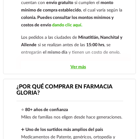
cuentan con
envío gratuito
si cumplen el
monto
mantenimiento de hemostasis y prevención de
mínimo de compra establecido
, el cual varía según la
resangrado de úlceras gástricas o duodenales.
colonia.
Puedes consultar los montos mínimos y
costos de envío
dando clic aquí.
Los pedidos a las ciudades de
Minatitlán, Nanchital y
Allende
si se realizan antes de las
15:00 hrs
, se
entregarán
el mismo día
y tienen un costo de envío.
Los pedidos de otras localidades se envían mediante
Ver más
.
Sólo hacemos envíos en el territorio
nacional.
¿POR QUÉ COMPRAR EN FARMACIA
GLORIA?
Tenemos dos tarifas dependiendo del tiempo de
entrega:
tarifa nacional al día siguiente y tarifa
⭐
80+ años de confianza
económica.
En la tarifa nacional al día siguiente, los
Miles de familias nos eligen desde hace generaciones.
pedidos deben realizarse
antes de las 14:00 hrs.
El
tiempo de entrega de la tarifa económica es de
2 a 5
➕
Uno de los surtidos más amplios del país
días.
Medicamentos de Patente, genéricos, ortopedia y