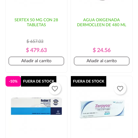
SERTEX 50 MG CON 28
AGUA OXIGENADA
TABLETAS
DERMOCLEEN DE 480 ML
$ 657.03
Precio
Precio
Precio
Precio
$ 479.63
$ 24.56
Regular
Regular
Añadir al carrito
Añadir al carrito
-10%
FUERA DE STOCK
FUERA DE STOCK
favorite_border
favorite_border