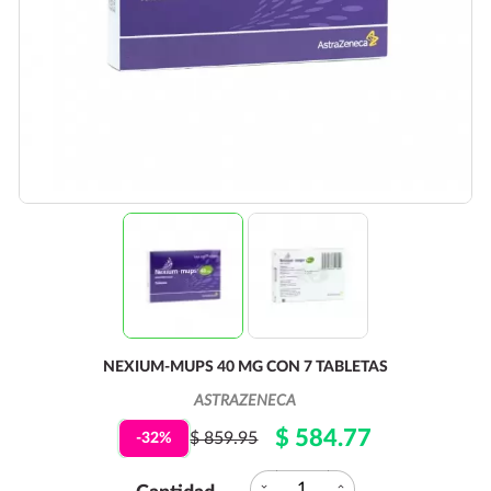
NEXIUM-MUPS 40 MG CON 7 TABLETAS
ASTRAZENECA
$ 584.77
$ 859.95
-32%
expand_more
expand_less