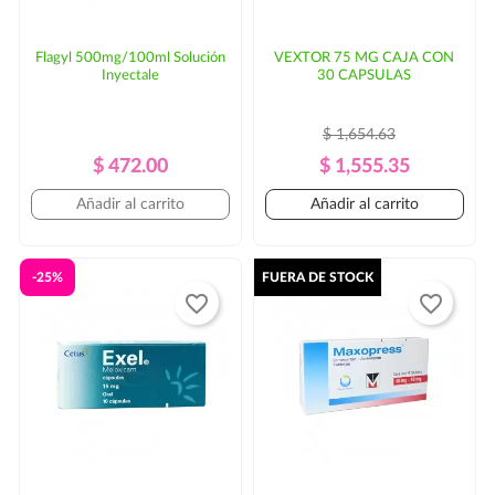
Flagyl 500mg/100ml Solución
VEXTOR 75 MG CAJA CON
Inyectale
30 CAPSULAS
$ 1,654.63
Precio
Precio
Precio
Precio
$ 472.00
$ 1,555.35
Regular
Regular
Añadir al carrito
Añadir al carrito
-25%
FUERA DE STOCK
favorite_border
favorite_border