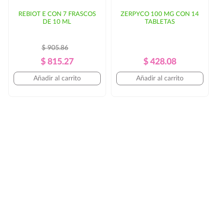
REBIOT E CON 7 FRASCOS
ZERPYCO 100 MG CON 14
DE 10 ML
TABLETAS
$ 905.86
Precio
Precio
Precio
Precio
$ 815.27
$ 428.08
Regular
Regular
Añadir al carrito
Añadir al carrito