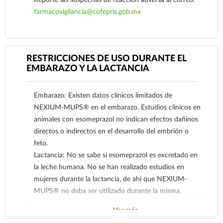
– Prevención de úlceras gástricas y duodenales
farmacovigilancia@cofepris.gob.mx
asociadas a la terapia con bajas dosis (75-325 mg)
de ácido acetilsalicílico (Aspirina) en pacientes con
riesgo.
RESTRICCIONES DE USO DURANTE EL
– Después del tratamiento con NEXIUM IV®:
EMBARAZO Y LA LACTANCIA
mantenimiento de hemostasis y prevención de
Ver más
resangrado de úlceras gástricas o duodenales.
NEXIUM-MUPS® 20 mg se utiliza en el
Embarazo: Existen datos clínicos limitados de
tratamiento inicial para:
NEXIUM-MUPS® en el embarazo. Estudios clínicos en
– ERGE sintomática sin esofagitis.
animales con esomeprazol no indican efectos dañinos
– Erradicación de Helicobacter pylori en
directos o indirectos en el desarrollo del embrión o
combinación con los antibióticos apropiados:
feto.
para cicatrizar úlceras duodenales asociadas a H.
Lactancia: No se sabe si esomeprazol es excretado en
pylori, y prevenir recaídas en pacientes con
la leche humana. No se han realizado estudios en
úlceras pépticas asociadas a H. pylori.
mujeres durante la lactancia, de ahí que NEXIUM-
– Tratamiento sintomático de pirosis, disfagia,
MUPS® no deba ser utilizado durante la misma.
regurgitaciones (agruras), dolor epigástrico,
Ver más
gastritis.