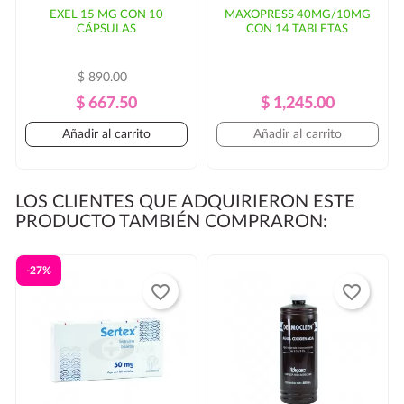
EXEL 15 MG CON 10
MAXOPRESS 40MG/10MG
CÁPSULAS
CON 14 TABLETAS
$ 890.00
Precio
Precio
Precio
Precio
$ 667.50
$ 1,245.00
Regular
Regular
Añadir al carrito
Añadir al carrito
LOS CLIENTES QUE ADQUIRIERON ESTE
PRODUCTO TAMBIÉN COMPRARON:
-27%
favorite_border
favorite_border