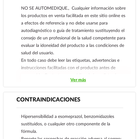
– Enfermedad por Reflujo Gastroesofágico
NO SE AUTOMEDIQUE., Cualquier información sobre
(ERGE): tratamiento sintomático de ERGE;
los productos en venta facilitada en este sitio online es
cicatrización de esofagitis por reflujo; prevenir
a efectos de referencia y no debe usarse para
recaídas en el tratamiento a largo plazo de
autodiagnóstico o guía de tratamiento sustituyendo el
esofagitis cicatrizada.
consejo de un profesional de la salud competente para
– Cicatrización de úlceras pépticas no asociadas a
evaluar la idoneidad del producto a las condiciones de
H. pylori.
salud del usuario.
– Curación de úlceras gástricas asociadas a la
En todo caso debe leer las etiquetas, advertencias e
terapia con medicamentos antiinflamatorios no
instrucciones facilitadas con el producto antes de
esteroideos (AINEs), incluidos AINEs selectivos
consumirlo. Contacte a su médico de inmediato si
para COX-2.
Ver más
sospecha que tiene un problema de salud.
– Prevención en pacientes con riesgo elevado de
úlceras gástricas y duodenales asociadas a la
CONTRAINDICACIONES
terapia con medicamentos antiinflamatorios no
esteroideos (AINEs), incluidos AINEs selectivos
para COX-2.
Hipersensibilidad a esomeprazol, benzomidazoles
– Estados patológicos de hipersecreción
sustituidos, o cualquier otro componente de la
considerando síndrome de Zollinger-Ellison e
fórmula.
hipersecreción idiopática.
Reporte las sospechas de reacción adversa al correo: