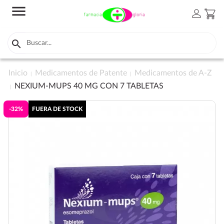
menu
person
shopping_cart

Inicio
Medicamentos de Patente
Medicamentos de A-Z
NEXIUM-MUPS 40 MG CON 7 TABLETAS
-32%
FUERA DE STOCK