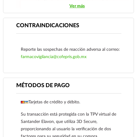
consumirlo. Contacte a su médico de inmediato si
Ver más
sospecha que tiene un problema de salud.
CONTRAINDICACIONES
Reporte las sospechas de reacción adversa al correo:
farmacovigilancia@cofepris.gob.mx
MÉTODOS DE PAGO
Tarjetas de crédito y débito.
Ver más
Su transacción está protegida con la TPV virtual de
Santander Elavon, que utiliza 3D Secure,
proporcionando al usuario la verificación de dos
factores para su seguridad en su compra.