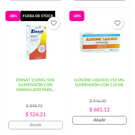
-38%
FUERA DE STOCK
-28%
favorite_border
favorite_border
ZINNAT 250MG/5ML
ILOSONE LIQUIDO 250 MG
SUSPENSIÓN CON
SUSPENSIÓN CON 120 ML
GRANULADO PARA...
$ 946.00
$ 848.73
Precio
Precio
$ 681.12
Precio
Precio
$ 526.21
Regular
Añadir
Regular
Añadir