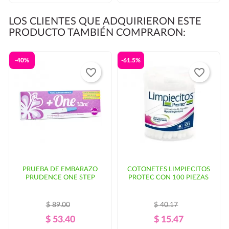
LOS CLIENTES QUE ADQUIRIERON ESTE
PRODUCTO TAMBIÉN COMPRARON:
-40%
-61.5%
favorite_border
favorite_border
PRUEBA DE EMBARAZO
COTONETES LIMPIECITOS
PRUDENCE ONE STEP
PROTEC CON 100 PIEZAS
$ 89.00
$ 40.17
Precio
Precio
Precio
Precio
$ 53.40
$ 15.47