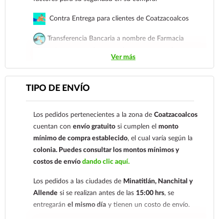
Contra Entrega para clientes de Coatzacoalcos
Transferencia Bancaria a nombre de Farmacia
Gloria de Coatzacoalcos S.A. de C.V. Número de
Ver más
cuenta: Clave: 014854655008143954
Para esta forma de pago el cliente deberá enviar su
TIPO DE ENVÍO
comprobante de pago a al siguiente correo
electrónico:
ecommerce@farmaciagloria.mx
o a
Los pedidos pertenecientes a la zona de
Coatzacoalcos
nuestro
921 261 8491
cuentan con
envío gratuito
si cumplen el
monto
mínimo de compra establecido
, el cual varía según la
colonia.
Puedes consultar los montos mínimos y
costos de envío
dando clic aquí.
Los pedidos a las ciudades de
Minatitlán, Nanchital y
Allende
si se realizan antes de las
15:00 hrs
, se
entregarán
el mismo día
y tienen un costo de envío.