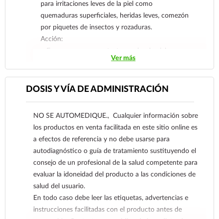
para irritaciones leves de la piel como
quemaduras superficiales, heridas leves, comezón
por piquetes de insectos y rozaduras.
Acción:
• Forma una capa protectora sobre la piel
Ver más
dañada, que disminuye ardor y comezón.
• Protege la piel de la humedad.
• Favorece el alivio de irritaciones leves.
DOSIS Y VÍA DE ADMINISTRACIÓN
• Ayuda a prevenir infecciones.
• Protege mientras alivia.
NO SE AUTOMEDIQUE., Cualquier información sobre
los productos en venta facilitada en este sitio online es
a efectos de referencia y no debe usarse para
autodiagnóstico o guía de tratamiento sustituyendo el
consejo de un profesional de la salud competente para
evaluar la idoneidad del producto a las condiciones de
salud del usuario.
En todo caso debe leer las etiquetas, advertencias e
instrucciones facilitadas con el producto antes de