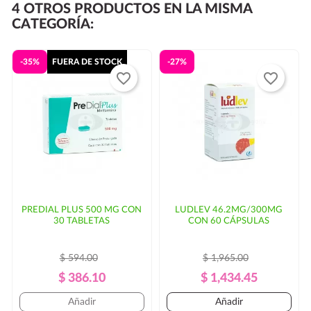
4 OTROS PRODUCTOS EN LA MISMA
entregarse al día siguiente.
CATEGORÍA:
Si su código postal no se encuentra dentro de las rutas
habituales de
puede haber un
-35%
FUERA DE STOCK
-27%
favorite_border
favorite_border
incremento en el costo del envío y/o mayor tiempo de
entrega. En ese caso, se solicitaría autorización por
parte del cliente.
PREDIAL PLUS 500 MG CON
LUDLEV 46.2MG/300MG
30 TABLETAS
CON 60 CÁPSULAS
$ 594.00
$ 1,965.00
Precio
Precio
Precio
Precio
$ 386.10
$ 1,434.45
Regular
Regular
Añadir
Añadir