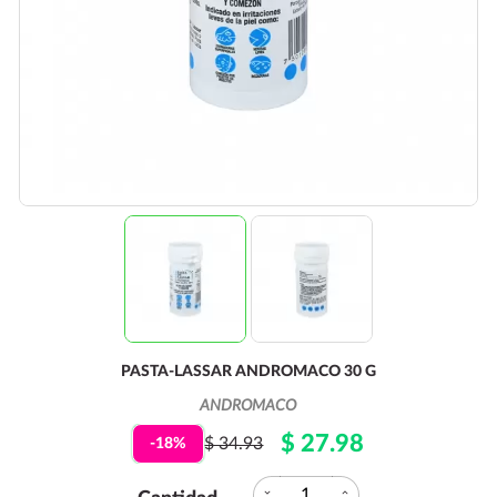
PASTA-LASSAR ANDROMACO 30 G
ANDROMACO
$ 27.98
$ 34.93
-18%
expand_more
expand_less