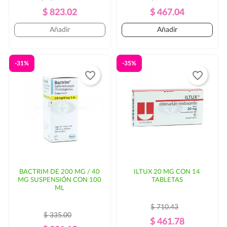
Precio
Precio
Precio
Precio
$ 823.02
$ 467.04
Regular
Regular
Añadir
Añadir
-31%
-35%
favorite_border
favorite_border
BACTRIM DE 200 MG / 40
ILTUX 20 MG CON 14
MG SUSPENSIÓN CON 100
TABLETAS
ML
$ 710.43
$ 335.00
Precio
Precio
$ 461.78