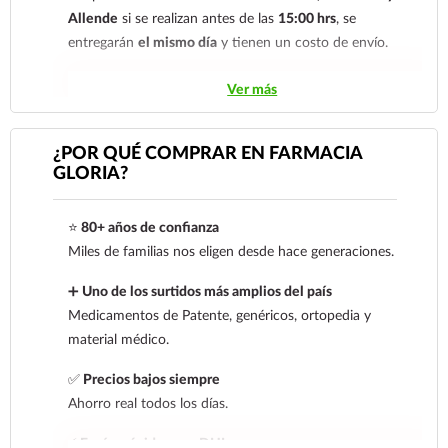
Allende
si se realizan antes de las
15:00 hrs
, se
entregarán
el mismo día
y tienen un costo de envío.
Los pedidos de otras localidades se envían mediante
Ver más
.
Sólo hacemos envíos en el territorio
nacional.
¿POR QUÉ COMPRAR EN FARMACIA
GLORIA?
Tenemos dos tarifas dependiendo del tiempo de
entrega:
tarifa nacional al día siguiente y tarifa
⭐
80+ años de confianza
económica.
En la tarifa nacional al día siguiente, los
Miles de familias nos eligen desde hace generaciones.
pedidos deben realizarse
antes de las 14:00 hrs.
El
tiempo de entrega de la tarifa económica es de
2 a 5
➕
Uno de los surtidos más amplios del país
días.
Medicamentos de Patente, genéricos, ortopedia y
material médico.
En los
productos refrigerados siempre se debe
seleccionar la tarifa nacional día siguiente
, ya que son
✅
Precios bajos siempre
productos de cadena de frío. Todos los productos se
Ahorro real todos los días.
envían en una caja térmica con gel refrigerante.
⚡
Envíos rápidos con DHL