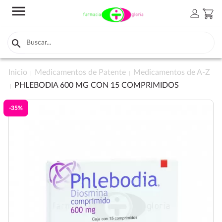
menu
person
shopping_cart

Inicio
Medicamentos de Patente
Medicamentos de A-Z
PHLEBODIA 600 MG CON 15 COMPRIMIDOS
-35%