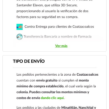
Santander Elavon, que utiliza 3D Secure,
proporcionando al usuario la verificación de dos
factores para su seguridad en su compra.
Contra Entrega para clientes de Coatzacoalcos
Transferencia Bancaria a nombre de Farmacia
Gloria de Coatzacoalcos S.A. de C.V. Número de
Ver más
cuenta: Clave: 014854655008143954
Para esta forma de pago el cliente deberá enviar su
TIPO DE ENVÍO
comprobante de pago a al siguiente correo
electrónico:
ecommerce@farmaciagloria.mx
o a
Los pedidos pertenecientes a la zona de
Coatzacoalcos
nuestro
921 261 8491
cuentan con
envío gratuito
si cumplen el
monto
mínimo de compra establecido
, el cual varía según la
colonia.
Puedes consultar los montos mínimos y
costos de envío
dando clic aquí.
Los pedidos a las ciudades de
Minatitlán, Nanchital y