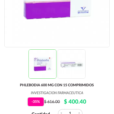
PHLEBODIA 600 MG CON 15 COMPRIMIDOS
INVESTIGACION FARMACEUTICA
$ 400.40
$ 616.00
-35%
expand_more
expand_less