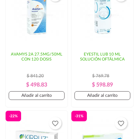
entrega. En ese caso, se solicitaría autorización por
parte del cliente.
AVAMYS 2A 27.5MG/50ML
EYESTIL LUB 10 ML
CON 120 DOSIS
SOLUCIÓN OFTÁLMICA
$ 841.20
$ 769.78
Precio
Precio
Precio
Precio
$ 498.83
$ 598.89
Regular
Regular
Añadir al carrito
Añadir al carrito
-22%
-31%
favorite_border
favorite_border