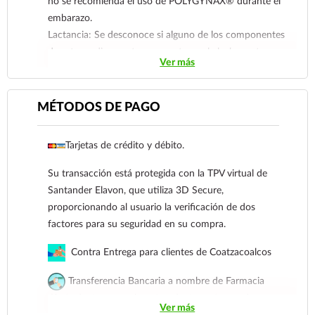
no se recomienda el uso de POLYGYNAX® durante el
embarazo.
Lactancia: Se desconoce si alguno de los componentes
de este medicamento se excreta por la leche materna,
Ver más
por lo tanto, no se debe administrar en las mujeres en
periodo de lactancia.
MÉTODOS DE PAGO
Tarjetas de crédito y débito.
Su transacción está protegida con la TPV virtual de
Santander Elavon, que utiliza 3D Secure,
proporcionando al usuario la verificación de dos
factores para su seguridad en su compra.
Contra Entrega para clientes de Coatzacoalcos
Transferencia Bancaria a nombre de Farmacia
Gloria de Coatzacoalcos S.A. de C.V. Número de
Ver más