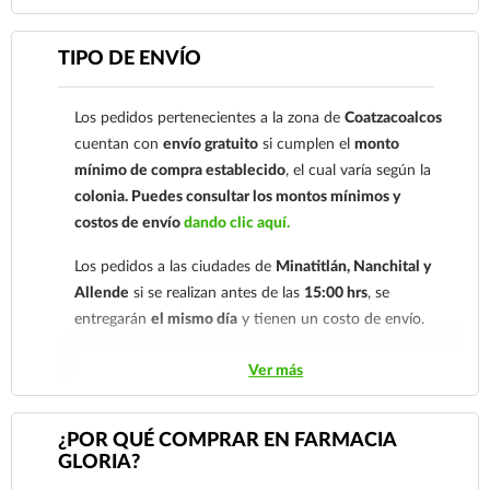
cuenta: Clave: 014854655008143954
Para esta forma de pago el cliente deberá enviar su
TIPO DE ENVÍO
comprobante de pago a al siguiente correo
electrónico:
ecommerce@farmaciagloria.mx
o a
Los pedidos pertenecientes a la zona de
Coatzacoalcos
nuestro
921 261 8491
cuentan con
envío gratuito
si cumplen el
monto
mínimo de compra establecido
, el cual varía según la
colonia.
Puedes consultar los montos mínimos y
costos de envío
dando clic aquí.
Los pedidos a las ciudades de
Minatitlán, Nanchital y
Allende
si se realizan antes de las
15:00 hrs
, se
entregarán
el mismo día
y tienen un costo de envío.
Los pedidos de otras localidades se envían mediante
Ver más
.
Sólo hacemos envíos en el territorio
nacional.
¿POR QUÉ COMPRAR EN FARMACIA
GLORIA?
Tenemos dos tarifas dependiendo del tiempo de