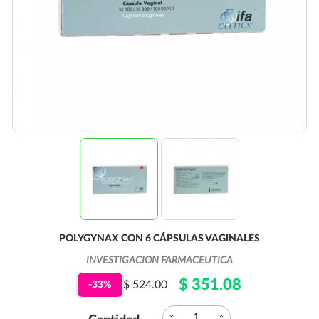
POLYGYNAX CON 6 CÁPSULAS VAGINALES
INVESTIGACION FARMACEUTICA
$ 351.08
$ 524.00
-33%
expand_more
expand_less