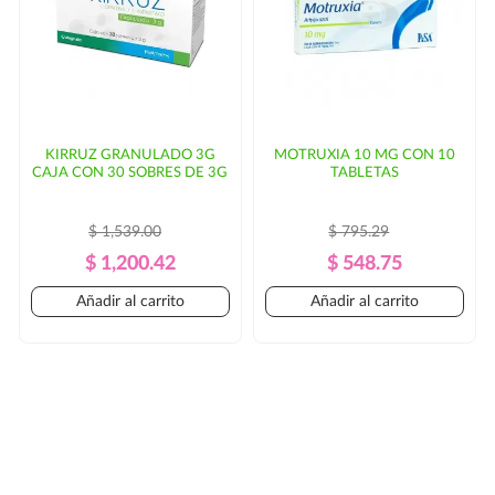
KIRRUZ GRANULADO 3G
MOTRUXIA 10 MG CON 10
CAJA CON 30 SOBRES DE 3G
TABLETAS
$ 1,539.00
$ 795.29
Precio
Precio
Precio
Precio
$ 1,200.42
$ 548.75
Regular
Regular
Añadir al carrito
Añadir al carrito