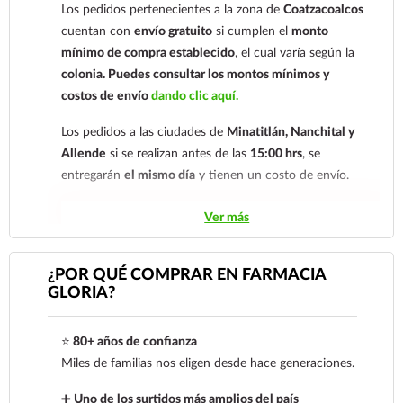
Los pedidos pertenecientes a la zona de
Coatzacoalcos
nuestro
921 261 8491
cuentan con
envío gratuito
si cumplen el
monto
mínimo de compra establecido
, el cual varía según la
colonia.
Puedes consultar los montos mínimos y
costos de envío
dando clic aquí.
Los pedidos a las ciudades de
Minatitlán, Nanchital y
Allende
si se realizan antes de las
15:00 hrs
, se
entregarán
el mismo día
y tienen un costo de envío.
Los pedidos de otras localidades se envían mediante
Ver más
.
Sólo hacemos envíos en el territorio
nacional.
¿POR QUÉ COMPRAR EN FARMACIA
GLORIA?
Tenemos dos tarifas dependiendo del tiempo de
entrega:
tarifa nacional al día siguiente y tarifa
⭐
80+ años de confianza
económica.
En la tarifa nacional al día siguiente, los
Miles de familias nos eligen desde hace generaciones.
pedidos deben realizarse
antes de las 14:00 hrs.
El
tiempo de entrega de la tarifa económica es de
2 a 5
➕
Uno de los surtidos más amplios del país