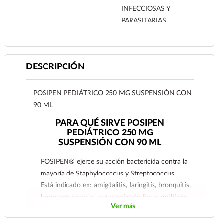
INFECCIOSAS Y
PARASITARIAS
DESCRIPCIÓN
POSIPEN PEDIÁTRICO 250 MG SUSPENSIÓN CON
90 ML
PARA QUÉ SIRVE POSIPEN
PEDIÁTRICO 250 MG
SUSPENSIÓN CON 90 ML
POSIPEN® ejerce su acción bactericida contra la
mayoría de Staphylococcus y Streptococcus.
Está indicado en: amigdalitis, faringitis, bronquitis,
bronconeumonías, neumonías de focos múltiples,
Ver más
incluso en las complicaciones graves de éstas,