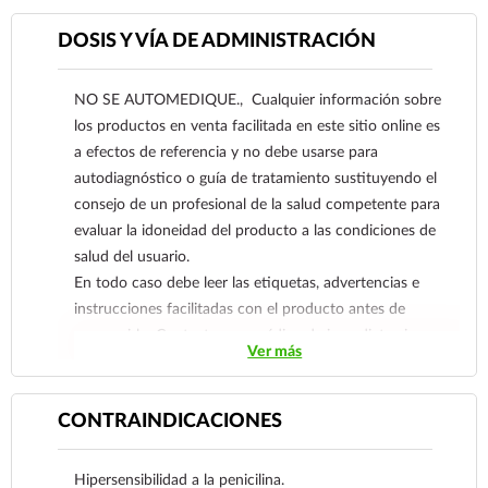
como empiemas, pioneumotórax con o sin
neumatoceles y abscesos pulmonares producidos
DOSIS Y VÍA DE ADMINISTRACIÓN
por Staphylococcus aureus, incluyendo a los
productores de penicilinasa.
NO SE AUTOMEDIQUE., Cualquier información sobre
También está indicado en una gran variedad de
los productos en venta facilitada en este sitio online es
infecciones de piel y tejidos blandos como:
a efectos de referencia y no debe usarse para
impétigo, impétigo ampolloso, furunculosis,
autodiagnóstico o guía de tratamiento sustituyendo el
piodermitis, celulitis, hidrosadenitis, síndrome de
consejo de un profesional de la salud competente para
la piel escaldada (síndrome de Lyell y enfermedad
evaluar la idoneidad del producto a las condiciones de
de Ritter) y heridas infectadas por
salud del usuario.
Staphylococcus. Asimismo, en artritis séptica,
En todo caso debe leer las etiquetas, advertencias e
osteomielitis y piomiositis.
instrucciones facilitadas con el producto antes de
También puede emplearse en infecciones
consumirlo. Contacte a su médico de inmediato si
bucodentomaxilares ocasionadas por gérmenes
Ver más
sospecha que tiene un problema de salud.
Gram positivos como Staphylococcus y
Streptococcus que ocasionan gingivitis, abscesos
CONTRAINDICACIONES
periapicales, pericoronitis, osteomielitis
maxilomandibular e infecciones periodontales.
Hipersensibilidad a la penicilina.