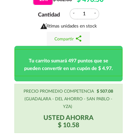
expand_more
expand_less
Cantidad

Últimas unidades en stock
share
Compartir
Tu carrito sumará 497 puntos que se
pueden convertir en un cupón de $ 4.97.
PRECIO PROMEDIO COMPETENCIA
$ 507.08
(GUADALARA - DEL AHORRO - SAN PABLO -
YZA)
USTED AHORRA
$ 10.58