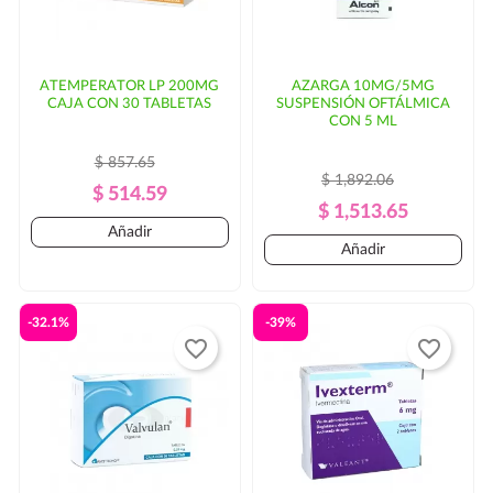
ATEMPERATOR LP 200MG
AZARGA 10MG/5MG
CAJA CON 30 TABLETAS
SUSPENSIÓN OFTÁLMICA
CON 5 ML
$ 857.65
$ 1,892.06
Precio
Precio
$ 514.59
Precio
Precio
$ 1,513.65
Regular
Añadir
Regular
Añadir
-32.1%
-39%
favorite_border
favorite_border