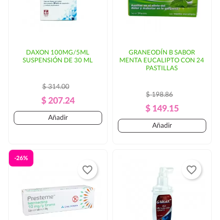
DAXON 100MG/5ML
GRANEODÍN B SABOR
SUSPENSIÓN DE 30 ML
MENTA EUCALIPTO CON 24
PASTILLAS
$ 314.00
$ 198.86
Precio
Precio
$ 207.24
Precio
Precio
$ 149.15
Regular
Añadir
Regular
Añadir
-26%
favorite_border
favorite_border