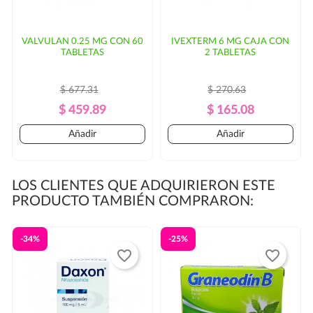
VALVULAN 0.25 MG CON 60
IVEXTERM 6 MG CAJA CON
TABLETAS
2 TABLETAS
$ 677.31
$ 270.63
Precio
Precio
Precio
Precio
$ 459.89
$ 165.08
Regular
Regular
Añadir
Añadir
LOS CLIENTES QUE ADQUIRIERON ESTE
PRODUCTO TAMBIÉN COMPRARON:
-34%
-25%
favorite_border
favorite_border