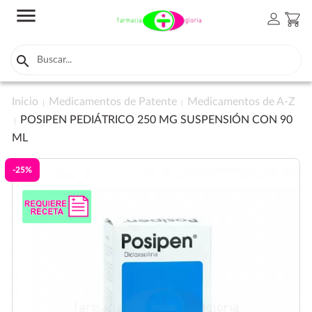
menu
person
shopping_cart

Inicio
Medicamentos de Patente
Medicamentos de A-Z
POSIPEN PEDIÁTRICO 250 MG SUSPENSIÓN CON 90
ML
-25%