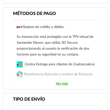
MÉTODOS DE PAGO
Tarjetas de crédito y débito.
Su transacción está protegida con la TPV virtual de
Santander Elavon, que utiliza 3D Secure,
proporcionando al usuario la verificación de dos
factores para su seguridad en su compra.
Contra Entrega para clientes de Coatzacoalcos
Transferencia Bancaria a nombre de Farmacia
Gloria de Coatzacoalcos S.A. de C.V. Número de
Ver más
cuenta: Clave: 014854655008143954
Para esta forma de pago el cliente deberá enviar su
TIPO DE ENVÍO
comprobante de pago a al siguiente correo
electrónico:
ecommerce@farmaciagloria.mx
o a