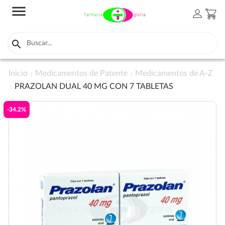
menu
person
shopping_cart

Inicio
Medicamentos de Patente
Medicamentos de A-Z
PRAZOLAN DUAL 40 MG CON 7 TABLETAS
-34.2%