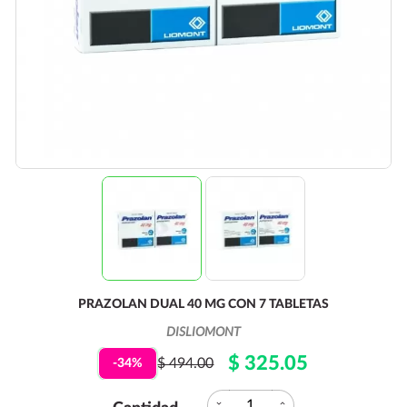
PRAZOLAN DUAL 40 MG CON 7 TABLETAS
DISLIOMONT
$ 325.05
$ 494.00
-34%
expand_more
expand_less