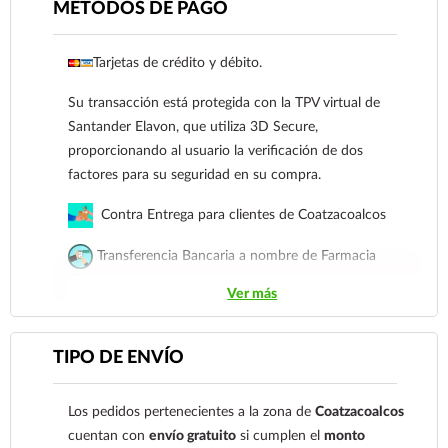
MÉTODOS DE PAGO
Ver más
Tarjetas de crédito y débito.
Su transacción está protegida con la TPV virtual de
Santander Elavon, que utiliza 3D Secure,
proporcionando al usuario la verificación de dos
factores para su seguridad en su compra.
Contra Entrega para clientes de Coatzacoalcos
Transferencia Bancaria a nombre de Farmacia
Gloria de Coatzacoalcos S.A. de C.V. Número de
Ver más
cuenta: Clave: 014854655008143954
Para esta forma de pago el cliente deberá enviar su
TIPO DE ENVÍO
comprobante de pago a al siguiente correo
electrónico:
ecommerce@farmaciagloria.mx
o a
Los pedidos pertenecientes a la zona de
Coatzacoalcos
nuestro
921 261 8491
cuentan con
envío gratuito
si cumplen el
monto