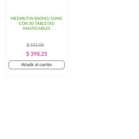
MEDIBUTIN 800MG/10MG
CON 30 TABLETAS
MASTICABLES
$ 531.00
Precio
Precio
$ 398.25
Regular
Añadir al carrito