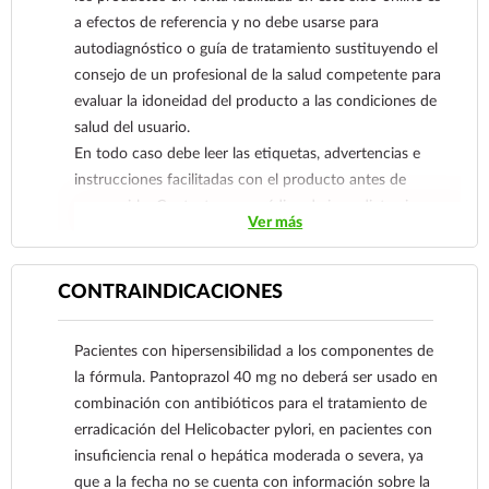
esofagitis por reflujo y úlcera péptica refractaria
a efectos de referencia y no debe usarse para
por Helicobacter pylori (-); control del síndrome
autodiagnóstico o guía de tratamiento sustituyendo el
de Zollinger-Ellison, padecimientos y lesiones
consejo de un profesional de la salud competente para
refractarias a los antagonistas H2, dispepsia
evaluar la idoneidad del producto a las condiciones de
funcional, gastritis y duodenitis aguda y cróncia;
salud del usuario.
gastritis erosiva, gastritis medicamentosa (por
En todo caso debe leer las etiquetas, advertencias e
antiinflamatorios no esteroideos y otros).
instrucciones facilitadas con el producto antes de
consumirlo. Contacte a su médico de inmediato si
Ver más
sospecha que tiene un problema de salud.
CONTRAINDICACIONES
Pacientes con hipersensibilidad a los componentes de
la fórmula. Pantoprazol 40 mg no deberá ser usado en
combinación con antibióticos para el tratamiento de
erradicación del Helicobacter pylori, en pacientes con
insuficiencia renal o hepática moderada o severa, ya
que a la fecha no se cuenta con información sobre la