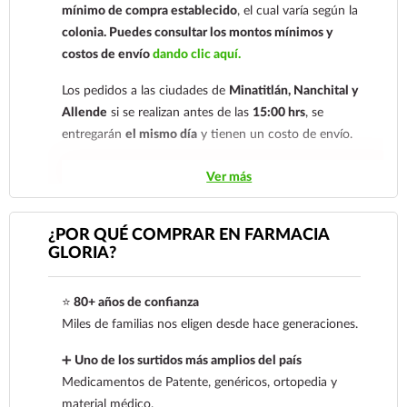
mínimo de compra establecido
, el cual varía según la
colonia.
Puedes consultar los montos mínimos y
costos de envío
dando clic aquí.
Los pedidos a las ciudades de
Minatitlán, Nanchital y
Allende
si se realizan antes de las
15:00 hrs
, se
entregarán
el mismo día
y tienen un costo de envío.
Los pedidos de otras localidades se envían mediante
Ver más
.
Sólo hacemos envíos en el territorio
nacional.
¿POR QUÉ COMPRAR EN FARMACIA
GLORIA?
Tenemos dos tarifas dependiendo del tiempo de
entrega:
tarifa nacional al día siguiente y tarifa
⭐
80+ años de confianza
económica.
En la tarifa nacional al día siguiente, los
Miles de familias nos eligen desde hace generaciones.
pedidos deben realizarse
antes de las 14:00 hrs.
El
tiempo de entrega de la tarifa económica es de
2 a 5
➕
Uno de los surtidos más amplios del país
días.
Medicamentos de Patente, genéricos, ortopedia y
material médico.