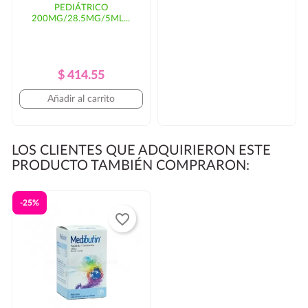
PEDIÁTRICO
200MG/28.5MG/5ML...
Precio
Precio
$ 414.55
Regular
Añadir al carrito
LOS CLIENTES QUE ADQUIRIERON ESTE
PRODUCTO TAMBIÉN COMPRARON:
-25%
favorite_border