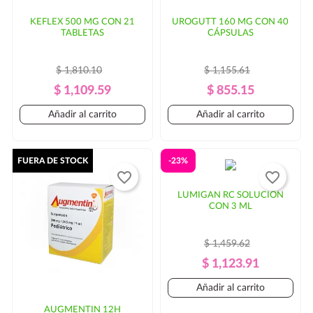
KEFLEX 500 MG CON 21
UROGUTT 160 MG CON 40
TABLETAS
CÁPSULAS
$ 1,810.10
$ 1,155.61
Precio
Precio
Precio
Precio
$ 1,109.59
$ 855.15
Regular
Regular
Añadir al carrito
Añadir al carrito
FUERA DE STOCK
-23%
favorite_border
favorite_border
LUMIGAN RC SOLUCIÓN
CON 3 ML
$ 1,459.62
Precio
Precio
$ 1,123.91
Regular
Añadir al carrito
AUGMENTIN 12H