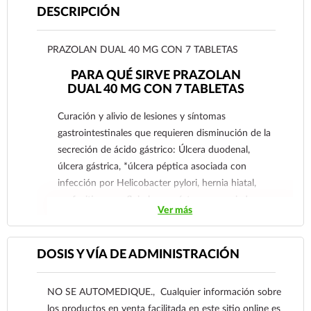
DESCRIPCIÓN
PRAZOLAN DUAL 40 MG CON 7 TABLETAS
PARA QUÉ SIRVE PRAZOLAN
DUAL 40 MG CON 7 TABLETAS
Curación y alivio de lesiones y síntomas
gastrointestinales que requieren disminución de la
secreción de ácido gástrico: Úlcera duodenal,
úlcera gástrica, *úlcera péptica asociada con
infección por Helicobacter pylori, hernia hiatal,
esofagitis por reflujo leve y síntomas asociados a
Ver más
ésta (por ejemplo, pirosis, regurgitación ácida,
dolor a la deglución), esofagitis por reflujo (grados
I, II, III y IV Savary/Miller), esofagitis por reflujo
DOSIS Y VÍA DE ADMINISTRACIÓN
leve a moderada (grado lc/II Vandenplas) en niños,
manifestaciones extraesofágicas del reflujo
NO SE AUTOMEDIQUE., Cualquier información sobre
gastroesofágico, terapia de mantenimiento en
los productos en venta facilitada en este sitio online es