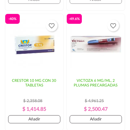
-40%
-49.6%
favorite_border
favorite_border
CRESTOR 10 MG CON 30
VICTOZA 6 MG/ML, 2
TABLETAS
PLUMAS PRECARGADAS
$ 2,358.08
$ 4,961.25
Precio
Precio
Precio
Precio
$ 1,414.85
$ 2,500.47
Regular
Regular
Añadir
Añadir