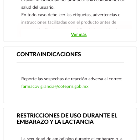
cuadro clínico inicial sugiera un posible
salud del usuario.
componente de vasoespasmo/vasoconstricción,
En todo caso debe leer las etiquetas, advertencias e
aunque éstos no se hayan confirmado.
instrucciones facilitadas con el producto antes de
Amlodipino puede utilizarse como monoterapia o
consumirlo. Contacte a su médico de inmediato si
en combinación con otro medicamento
Ver más
sospecha que tiene un problema de salud.
antianginoso en pacientes con angina refractaria
a los nitratos y/o a dosis adecuadas de
CONTRAINDICACIONES
betabloqueadores.
Reporte las sospechas de reacción adversa al correo:
farmacovigilancia@cofepris.gob.mx
RESTRICCIONES DE USO DURANTE EL
EMBARAZO Y LA LACTANCIA
La seguridad de amlodipino durante el embarazo o la