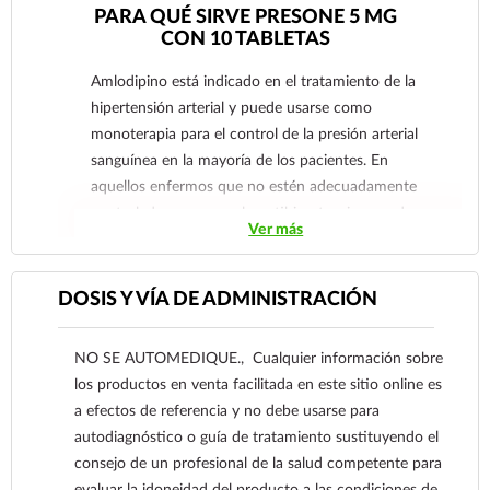
PARA QUÉ SIRVE PRESONE 5 MG
CON 10 TABLETAS
Amlodipino está indicado en el tratamiento de la
hipertensión arterial y puede usarse como
monoterapia para el control de la presión arterial
sanguínea en la mayoría de los pacientes. En
aquellos enfermos que no estén adecuadamente
controlados con un solo antihipertensivo pueden
Ver más
beneficiarse al agregar amlodipino, el cual se ha
utilizado en combinación con diuréticos
tiazídicos, agentes bloqueadores beta o alfa
DOSIS Y VÍA DE ADMINISTRACIÓN
adrenérgicos o inhibidores de la ECA (enzima
convertidora de angiotensina). Amlodipino está
NO SE AUTOMEDIQUE., Cualquier información sobre
indicado para el tratamiento de la isquemia del
los productos en venta facilitada en este sitio online es
miocardio por obstrucción fija (angina estable) y/o
a efectos de referencia y no debe usarse para
vasospasmo/vasoconstricción (angina variante de
autodiagnóstico o guía de tratamiento sustituyendo el
Prinzmetal) de los vasos coronarios. También
consejo de un profesional de la salud competente para
puede utilizarse en aquellos casos en que el
evaluar la idoneidad del producto a las condiciones de