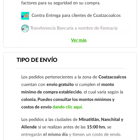
factores para su seguridad en su compra.
Contra Entrega para clientes de Coatzacoalcos
Transferencia Bancaria a nombre de Farmacia
Gloria de Coatzacoalcos S.A. de C.V. Número de
Ver más
cuenta: Clave: 014854655008143954
Para esta forma de pago el cliente deberá enviar su
TIPO DE ENVÍO
comprobante de pago a al siguiente correo
electrónico:
ecommerce@farmaciagloria.mx
o a
Los pedidos pertenecientes a la zona de
Coatzacoalcos
nuestro
921 261 8491
cuentan con
envío gratuito
si cumplen el
monto
mínimo de compra establecido
, el cual varía según la
colonia.
Puedes consultar los montos mínimos y
costos de envío
dando clic aquí.
Los pedidos a las ciudades de
Minatitlán, Nanchital y
Allende
si se realizan antes de las
15:00 hrs
, se
entregarán
el mismo día
y tienen un costo de envío.