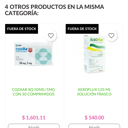
4 OTROS PRODUCTOS EN LA MISMA
entregarse al día siguiente.
CATEGORÍA:
Si su código postal no se encuentra dentro de las rutas
habituales de
puede haber un
FUERA DE STOCK
FUERA DE STOCK
favorite_border
favorite_border
incremento en el costo del envío y/o mayor tiempo de
entrega. En ese caso, se solicitaría autorización por
parte del cliente.
COZAAR XQ 50MG/5MG
AEROFLUX 120 ML
CON 30 COMPRIMIDOS
SOLUCIÓN FRASCO
Precio
Precio
Precio
Precio
$ 1,601.11
$ 540.00
Regular
Regular
Añadir
Añadir