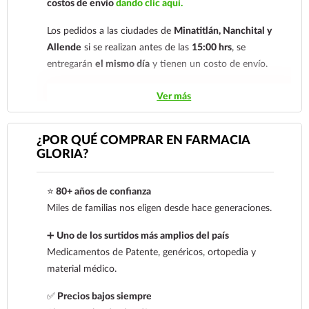
costos de envío
dando clic aquí.
Los pedidos a las ciudades de
Minatitlán, Nanchital y
Allende
si se realizan antes de las
15:00 hrs
, se
entregarán
el mismo día
y tienen un costo de envío.
Los pedidos de otras localidades se envían mediante
Ver más
.
Sólo hacemos envíos en el territorio
nacional.
¿POR QUÉ COMPRAR EN FARMACIA
GLORIA?
Tenemos dos tarifas dependiendo del tiempo de
entrega:
tarifa nacional al día siguiente y tarifa
⭐
80+ años de confianza
económica.
En la tarifa nacional al día siguiente, los
Miles de familias nos eligen desde hace generaciones.
pedidos deben realizarse
antes de las 14:00 hrs.
El
tiempo de entrega de la tarifa económica es de
2 a 5
➕
Uno de los surtidos más amplios del país
días.
Medicamentos de Patente, genéricos, ortopedia y
material médico.
En los
productos refrigerados siempre se debe
seleccionar la tarifa nacional día siguiente
, ya que son
✅
Precios bajos siempre
productos de cadena de frío. Todos los productos se