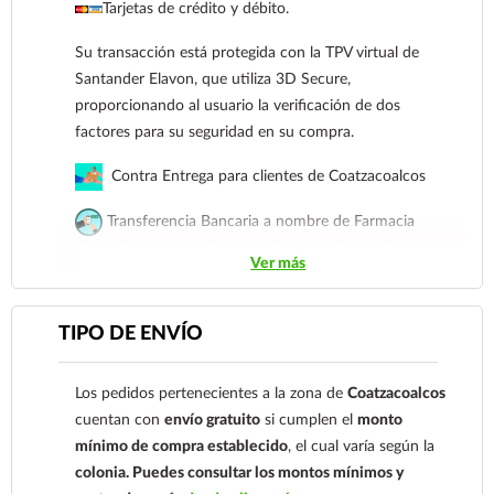
Tarjetas de crédito y débito.
Su transacción está protegida con la TPV virtual de
Santander Elavon, que utiliza 3D Secure,
proporcionando al usuario la verificación de dos
factores para su seguridad en su compra.
Contra Entrega para clientes de Coatzacoalcos
Transferencia Bancaria a nombre de Farmacia
Gloria de Coatzacoalcos S.A. de C.V. Número de
Ver más
cuenta: Clave: 014854655008143954
Para esta forma de pago el cliente deberá enviar su
TIPO DE ENVÍO
comprobante de pago a al siguiente correo
electrónico:
ecommerce@farmaciagloria.mx
o a
Los pedidos pertenecientes a la zona de
Coatzacoalcos
nuestro
921 261 8491
cuentan con
envío gratuito
si cumplen el
monto
mínimo de compra establecido
, el cual varía según la
colonia.
Puedes consultar los montos mínimos y