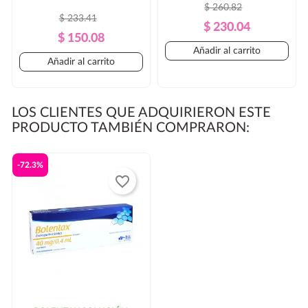
$ 260.82
$ 233.41
Precio
Precio
$ 230.04
Precio
Precio
$ 150.08
Regular
Añadir al carrito
Regular
Añadir al carrito
LOS CLIENTES QUE ADQUIRIERON ESTE
PRODUCTO TAMBIÉN COMPRARON:
-72.3%
favorite_border