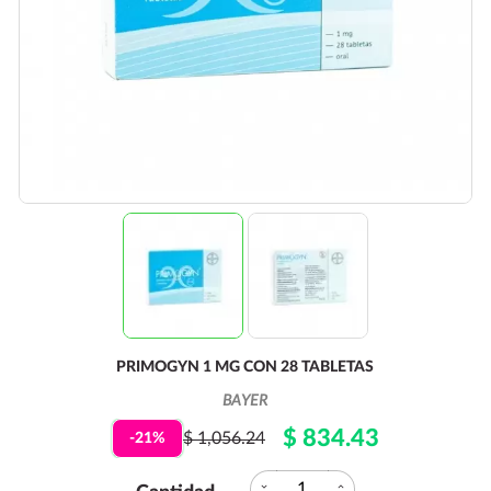
PRIMOGYN 1 MG CON 28 TABLETAS
BAYER
$ 834.43
$ 1,056.24
-21%
expand_more
expand_less