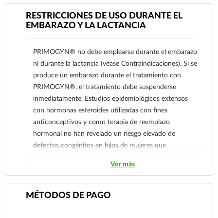
• Presencia o antecedentes de tumores hepáticos
(benignos o malignos).
RESTRICCIONES DE USO DURANTE EL
• Enfermedad hepática severa.
EMBARAZO Y LA LACTANCIA
• Tromboembolismo arterial agudo (por ejemplo,
infarto del miocardio, accidente cerebro-vascular).
PRIMOGYN® no debe emplearse durante el embarazo
• Trombosis venosa profunda activa, trastornos
ni durante la lactancia (véase Contraindicaciones). Si se
tromboembólicos o historia documentada de estas
produce un embarazo durante el tratamiento con
condiciones.
PRIMOGYN®, el tratamiento debe suspenderse
• Alto riesgo de trombosis arterial o venosa.
inmediatamente. Estudios epidemiológicos extensos
• Hipertrigliceridemia severa.
con hormonas esteroides utilizadas con fines
• Hipersensibilidad al principio activo o a cualquiera de
anticonceptivos y como terapia de reemplazo
los excipientes.
hormonal no han revelado un riesgo elevado de
Reporte las sospechas de reacción adversa al correo:
defectos congénitos en hijos de mujeres que
farmacovigilancia@cofepris.gob.mx
emplearon tales hormonas antes del embarazo, ni de
Ver más
efectos teratogénicos cuando se emplearon
inadvertidamente durante la fase inicial del embarazo.
Pequeñas cantidades de hormonas sexuales se pueden
MÉTODOS DE PAGO
eliminar por la leche humana.