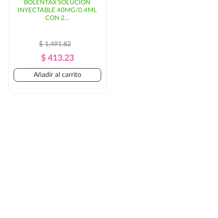
BOLENTAX SOLUCIÓN
INYECTABLE 40MG/0.4ML
CON 2...
$ 1,491.82
Precio
Precio
$ 413.23
Regular
Añadir al carrito