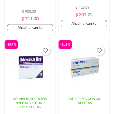
$ 426.69
$ 900.00
Precio
Precio
$ 307.22
Precio
Precio
$ 711.00
Regular
Añadir al carrito
Regular
Añadir al carrito
-35.7%
-11.8%
favorite_border
favorite_border
NEURALIN SOLUCIÓN
ZAF 200 MG CON 30
INYECTABLE CON 2
TABLETAS
AMPOLLETAS