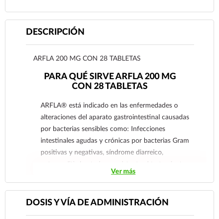
DESCRIPCIÓN
ARFLA 200 MG CON 28 TABLETAS
PARA QUÉ SIRVE ARFLA 200 MG
CON 28 TABLETAS
ARFLA® está indicado en las enfermedades o
alteraciones del aparato gastrointestinal causadas
por bacterias sensibles como: Infecciones
intestinales agudas y crónicas por bacterias Gram
positivas y negativas, síndrome diarreico,
enterocolitis bacteriana resistente al tratamiento
Ver más
sintomático en pacientes de riesgo por patología
asociada, inmunodepresión o edad avanzada.
Diarrea del viajero. Colitis pseudomembranosa en
DOSIS Y VÍA DE ADMINISTRACIÓN
pacientes resistentes a la vancomicina,