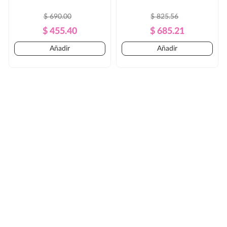
$ 690.00
$ 825.56
Precio
Precio
Precio
Precio
$ 455.40
$ 685.21
Regular
Regular
Añadir
Añadir