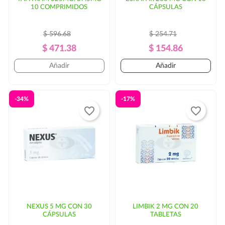
10 COMPRIMIDOS
CÁPSULAS
$ 596.68
$ 254.71
Precio
Precio
Precio
Precio
$ 471.38
$ 154.86
Regular
Regular
Añadir
Añadir
-34%
-17%
favorite_border
favorite_border
NEXUS 5 MG CON 30
LIMBIK 2 MG CON 20
CÁPSULAS
TABLETAS