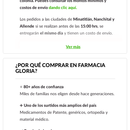
colonia.
Puedes consultar los montos mínimos y
costos de envío
dando clic aquí.
Los pedidos a las ciudades de
Minatitlán, Nanchital y
Allende
si se realizan antes de las
15:00 hrs
, se
entregarán
el mismo día
y tienen un costo de envío.
Los pedidos de otras localidades se envían mediante
Ver más
.
Sólo hacemos envíos en el territorio
nacional.
¿POR QUÉ COMPRAR EN FARMACIA
GLORIA?
Tenemos dos tarifas dependiendo del tiempo de
entrega:
tarifa nacional al día siguiente y tarifa
⭐
80+ años de confianza
económica.
En la tarifa nacional al día siguiente, los
Miles de familias nos eligen desde hace generaciones.
pedidos deben realizarse
antes de las 14:00 hrs.
El
tiempo de entrega de la tarifa económica es de
2 a 5
➕
Uno de los surtidos más amplios del país
días.
Medicamentos de Patente, genéricos, ortopedia y
material médico.
En los
productos refrigerados siempre se debe
seleccionar la tarifa nacional día siguiente
, ya que son