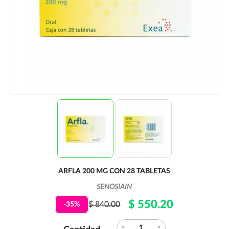
ARFLA 200 MG CON 28 TABLETAS
SENOSIAIN
$ 550.20
$ 840.00
-35%
expand_more
expand_less