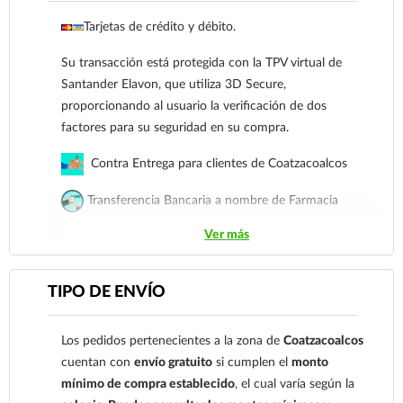
Tarjetas de crédito y débito.
Su transacción está protegida con la TPV virtual de
Santander Elavon, que utiliza 3D Secure,
proporcionando al usuario la verificación de dos
factores para su seguridad en su compra.
Contra Entrega para clientes de Coatzacoalcos
Transferencia Bancaria a nombre de Farmacia
Gloria de Coatzacoalcos S.A. de C.V. Número de
Ver más
cuenta: Clave: 014854655008143954
Para esta forma de pago el cliente deberá enviar su
TIPO DE ENVÍO
comprobante de pago a al siguiente correo
electrónico:
ecommerce@farmaciagloria.mx
o a
Los pedidos pertenecientes a la zona de
Coatzacoalcos
nuestro
921 261 8491
cuentan con
envío gratuito
si cumplen el
monto
mínimo de compra establecido
, el cual varía según la