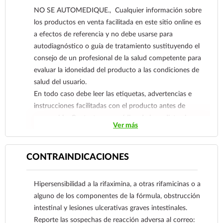
diverticulitis aguda. Así como profilaxis pre y post
NO SE AUTOMEDIQUE., Cualquier información sobre
operatoria en cirugía del tracto gastrointestinal,
los productos en venta facilitada en este sitio online es
como terapia coadyuvante en la encefalopatía
a efectos de referencia y no debe usarse para
hepática y en los trastornos funcionales
autodiagnóstico o guía de tratamiento sustituyendo el
intestinales asociados a disbiosis o
consejo de un profesional de la salud competente para
sobrepoblación bacteriana.
evaluar la idoneidad del producto a las condiciones de
salud del usuario.
En todo caso debe leer las etiquetas, advertencias e
instrucciones facilitadas con el producto antes de
consumirlo. Contacte a su médico de inmediato si
Ver más
sospecha que tiene un problema de salud.
CONTRAINDICACIONES
Hipersensibilidad a la rifaximina, a otras rifamicinas o a
alguno de los componentes de la fórmula, obstrucción
intestinal y lesiones ulcerativas graves intestinales.
Reporte las sospechas de reacción adversa al correo: