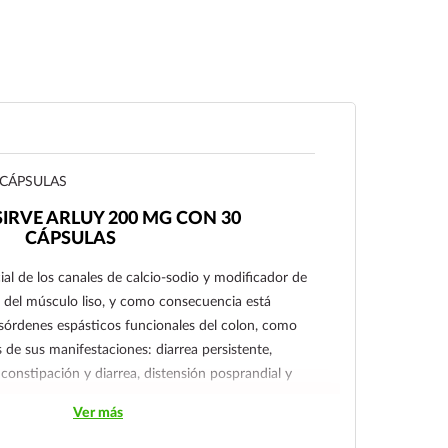
 CÁPSULAS
SIRVE ARLUY 200 MG CON 30
CÁPSULAS
al de los canales de calcio-sodio y modificador de
ar del músculo liso, y como consecuencia está
sórdenes espásticos funcionales del colon, como
s de sus manifestaciones: diarrea persistente,
constipación y diarrea, distensión posprandial y
Ver más
 tratamiento causal o paliativo de espasmos
ndarios a enfermedades orgánicas; colon irritable