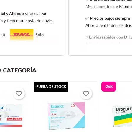
Medicamentos de Patente,
tal y Allende
si se realizan
✅
Precios bajos siempre
ía
y tienen un costo de envío.
Ahorro real todos los días
iante
.
Sólo
⚡
Envíos rápidos con DH
Cobertura nacional con ra
 entrega:
tarifa nacional al día
l al día siguiente, los pedidos
 CATEGORÍA:
 de entrega de la tarifa
FUERA DE STOCK
-26%
leccionar la tarifa nacional
favorite_border
favorite_border
e frío. Todos los productos se
las paqueterías no trabajan los
 de las 14:00 hrs para que