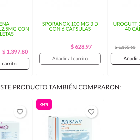
as rutas habituales de
osto del envío y/o mayor
RENA
SPORANOX 100 MG 3 D
UROGUTT 
12.5MG CON
CON 6 CÁPSULAS
40 CÁ
orización por parte del cliente.
BLETAS
Precio
Precio
$ 628.97
$ 1,155.61
Precio
Precio
$ 1,397.80
Regular
Regular
Añadir al carrito
Añadir 
 carrito
 ESTE PRODUCTO TAMBIÉN COMPRARON:
-34%
favorite_border
favorite_border