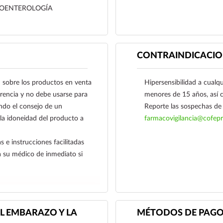
OENTEROLOGÍA
secundario a diverticul
vesícula biliar, de los c
duodenal.
Arluy®, Mebeverina, no
CONTRAINDICACIO
emplearse en pacientes
obre los productos en venta
Hipersensibilidad a cualq
ferencia y no debe usarse para
menores de 15 años, así c
ndo el consejo de un
Reporte las sospechas de 
 la idoneidad del producto a
farmacovigilancia@cofepr
s e instrucciones facilitadas
a su médico de inmediato si
L EMBARAZO Y LA
MÉTODOS DE PAG