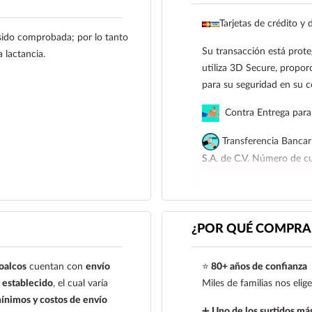
Tarjetas de crédito y 
 sido comprobada; por lo tanto
Su transacción está prote
 lactancia.
utiliza 3D Secure, proporc
para su seguridad en su 
Contra Entrega para 
Transferencia Bancar
S.A. de C.V. Número de 
Para esta forma de pago e
siguiente correo electrón
921 261 8491
¿POR QUÉ COMPRAR
oalcos
cuentan con
envío
⭐
80+ años de confianza
establecido
, el cual varía
Miles de familias nos eli
ínimos y costos de envío
➕
Uno de los surtidos más