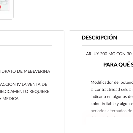
DESCRIPCIÓN
ARLUY 200 MG CON 30
PARA QUÉ 
IDRATO DE MEBEVERINA
Modificador del potenci
ACCION IV LA VENTA DE
la contractilidad celul
MEDICAMENTO REQUIERE
indicado en algunos de
A MEDICA
colon irritable y alguna
periodos alternados de 
dolor abdominal.
También coadyuva en el
gastrointestinales secu