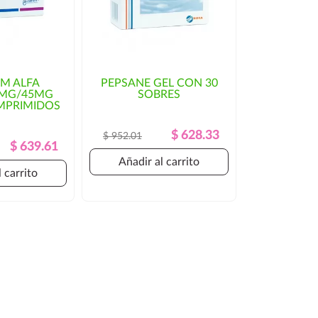
IM ALFA
PEPSANE GEL CON 30
5MG/45MG
SOBRES
MPRIMIDOS
Precio
Precio
$ 628.33
$ 952.01
Precio
Precio
$ 639.61
Regular
Regular
Añadir al carrito
 carrito