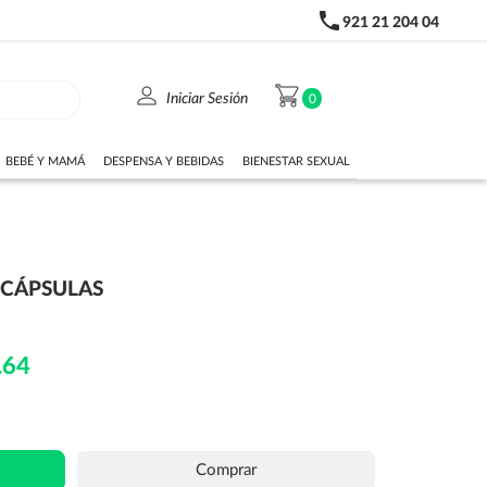
phone
921 21 204 04
person
shopping_cart
Iniciar Sesión
0
BEBÉ Y MAMÁ
DESPENSA Y BEBIDAS
BIENESTAR SEXUAL
 CÁPSULAS
.64
Comprar