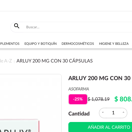

SUPLEMENTOS
EQUIPO Y BOTIQUÍN
DERMOCOSMÉTICOS
HIGIENE Y BELLEZA
de A-Z
ARLUY 200 MG CON 30 CÁPSULAS
ARLUY 200 MG CON 30
ASOFARMA
$ 808
$ 1,078.19
-25%
expand_more
expand_less
Cantidad
AÑADIR AL CARRITO