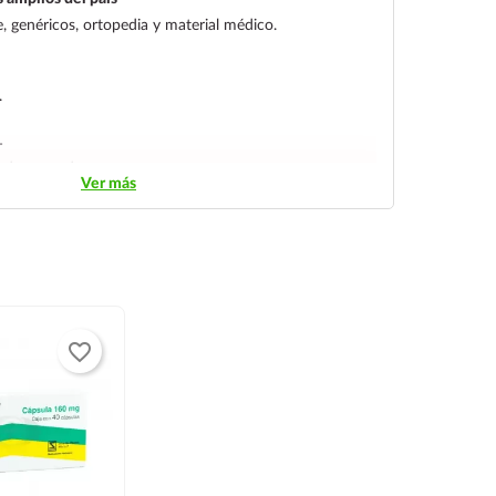
 genéricos, ortopedia y material médico.
.
L
streo y entrega segura.
Ver más
favorite_border