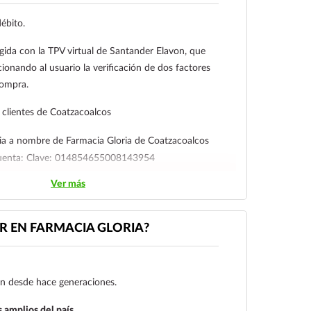
débito.
gida con la TPV virtual de Santander Elavon, que
ionando al usuario la verificación de dos factores
compra.
clientes de Coatzacoalcos
ia a nombre de Farmacia Gloria de Coatzacoalcos
cuenta: Clave: 014854655008143954
Ver más
l cliente deberá enviar su comprobante de pago a al
ico:
ecommerce@farmaciagloria.mx
o a nuestro
 EN FARMACIA GLORIA?
gen desde hace generaciones.
 amplios del país