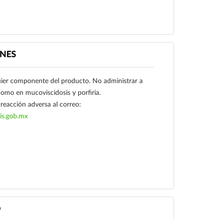
itis, enfermedad de Crohn, trastornos de la
onductos biliares (descinesia biliar) úlcera gástrica y
 tiene efecto atropínico por lo que puede
NES
 con hipertrofia prostática y glaucoma.
uier componente del producto. No administrar a
omo en mucoviscidosis y porfiria.
reacción adversa al correo:
is.gob.mx
Ver más
O