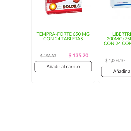
TEMPRA-FORTE 650 MG
LIBERTR
CON 24 TABLETAS
200MG/7
CON 24 CO
Precio
Precio
$ 135.20
$ 198.83
$ 1,004.10
Regular
Añadir al carrito
Añadir al