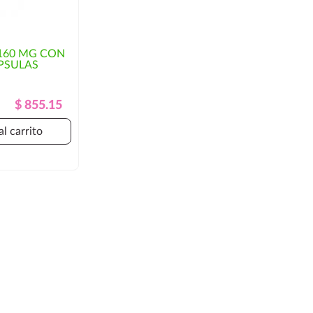
160 MG CON
PSULAS
Precio
Precio
$ 855.15
Regular
al carrito