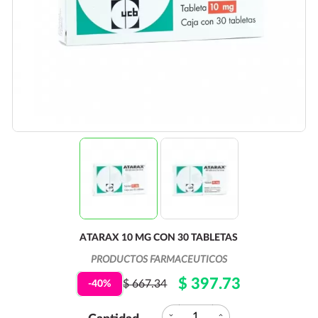
ATARAX 10 MG CON 30 TABLETAS
PRODUCTOS FARMACEUTICOS
$ 397.73
$ 667.34
-40%
expand_more
expand_less