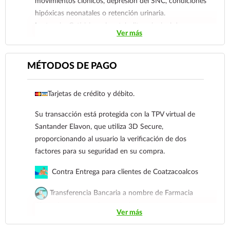
movimientos clónicos, depresión del SNC, condiciones
hipóxicas neonatales o retención urinaria.
Lactancia: Cetirizina, el metabolito principal de
Ver más
hidroxizina, se excreta en la leche humana.
Aunque no se han realizado estudios formales acerca
de la eliminación de hidroxizina en la leche humana, se
MÉTODOS DE PAGO
han demostrado efectos adversos graves en los recién
nacidos/infantes amamantados por madres tratadas
Tarjetas de crédito y débito.
con hidroxizina. Por lo tanto, hidroxizina está
contraindicada durante la lactancia. Se debe
Su transacción está protegida con la TPV virtual de
interrumpir la lactancia si se requiere terapia con
Santander Elavon, que utiliza 3D Secure,
hidroxizina.
proporcionando al usuario la verificación de dos
factores para su seguridad en su compra.
Contra Entrega para clientes de Coatzacoalcos
Transferencia Bancaria a nombre de Farmacia
Gloria de Coatzacoalcos S.A. de C.V. Número de
Ver más
cuenta: Clave: 014854655008143954