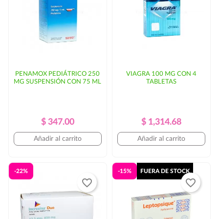
parte del cliente.
PENAMOX PEDIÁTRICO 250
VIAGRA 100 MG CON 4
MG SUSPENSIÓN CON 75 ML
TABLETAS
Precio
Precio
Precio
Precio
$ 347.00
$ 1,314.68
Regular
Regular
Añadir al carrito
Añadir al carrito
-22%
-15%
FUERA DE STOCK
favorite_border
favorite_border