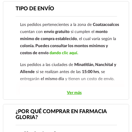
Para esta forma de pago el cliente deberá enviar su
TIPO DE ENVÍO
comprobante de pago a al siguiente correo
electrónico:
ecommerce@farmaciagloria.mx
o a
Los pedidos pertenecientes a la zona de
Coatzacoalcos
nuestro
921 261 8491
cuentan con
envío gratuito
si cumplen el
monto
mínimo de compra establecido
, el cual varía según la
colonia.
Puedes consultar los montos mínimos y
costos de envío
dando clic aquí.
Los pedidos a las ciudades de
Minatitlán, Nanchital y
Allende
si se realizan antes de las
15:00 hrs
, se
entregarán
el mismo día
y tienen un costo de envío.
Los pedidos de otras localidades se envían mediante
Ver más
.
Sólo hacemos envíos en el territorio
nacional.
¿POR QUÉ COMPRAR EN FARMACIA
GLORIA?
Tenemos dos tarifas dependiendo del tiempo de
entrega:
tarifa nacional al día siguiente y tarifa