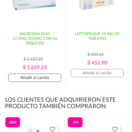
INCRESINA DUO
LEPTOPSIQUE 10 MG 20
12.5MG/850MG CON 56
TABLETAS
TABLETAS
$ 531.65
$ 2,127.22
Precio
Precio
$ 451.90
Precio
Precio
$ 1,659.23
Regular
Añadir al carrito
Regular
Añadir al carrito
LOS CLIENTES QUE ADQUIRIERON ESTE
PRODUCTO TAMBIÉN COMPRARON:
-20%
-5%
favorite_border
favorite_border