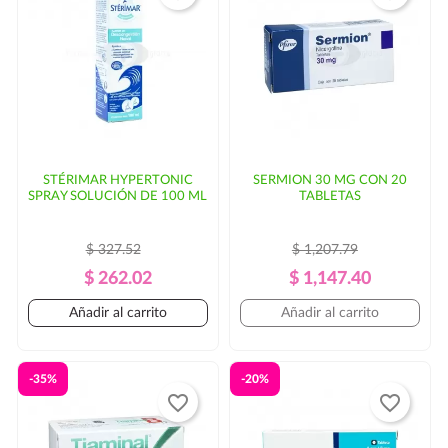
STÉRIMAR HYPERTONIC
SERMION 30 MG CON 20
SPRAY SOLUCIÓN DE 100 ML
TABLETAS
$ 327.52
$ 1,207.79
Precio
Precio
Precio
Precio
$ 262.02
$ 1,147.40
Regular
Regular
Añadir al carrito
Añadir al carrito
-35%
-20%
favorite_border
favorite_border