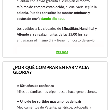
cuentan con
envío gratuito
si cumplen el
monto
mínimo de compra establecido
, el cual varía según la
colonia.
Puedes consultar los montos mínimos y
costos de envío
dando clic aquí.
Los pedidos a las ciudades de
Minatitlán, Nanchital y
Allende
si se realizan antes de las
15:00 hrs
, se
entregarán
el mismo día
y tienen un costo de envío.
Los pedidos de otras localidades se envían mediante
Ver más
.
Sólo hacemos envíos en el territorio
nacional.
¿POR QUÉ COMPRAR EN FARMACIA
GLORIA?
Tenemos dos tarifas dependiendo del tiempo de
entrega:
tarifa nacional al día siguiente y tarifa
⭐
80+ años de confianza
económica.
En la tarifa nacional al día siguiente, los
Miles de familias nos eligen desde hace generaciones.
pedidos deben realizarse
antes de las 14:00 hrs.
El
tiempo de entrega de la tarifa económica es de
2 a 5
➕
Uno de los surtidos más amplios del país
días.
Medicamentos de Patente, genéricos, ortopedia y