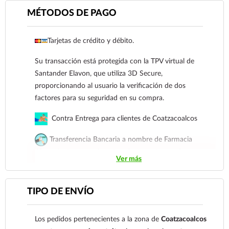
MÉTODOS DE PAGO
Tarjetas de crédito y débito.
Su transacción está protegida con la TPV virtual de
Ver más
Santander Elavon, que utiliza 3D Secure,
proporcionando al usuario la verificación de dos
factores para su seguridad en su compra.
Contra Entrega para clientes de Coatzacoalcos
Transferencia Bancaria a nombre de Farmacia
Gloria de Coatzacoalcos S.A. de C.V. Número de
Ver más
cuenta: Clave: 014854655008143954
Para esta forma de pago el cliente deberá enviar su
TIPO DE ENVÍO
comprobante de pago a al siguiente correo
electrónico:
ecommerce@farmaciagloria.mx
o a
Los pedidos pertenecientes a la zona de
Coatzacoalcos
nuestro
921 261 8491