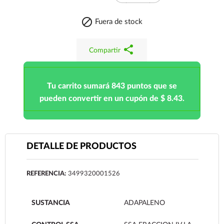

Fuera de stock
share
Compartir
Tu carrito sumará 843 puntos que se
pueden convertir en un cupón de $ 8.43.
DETALLE DE PRODUCTOS
REFERENCIA:
3499320001526
SUSTANCIA
ADAPALENO