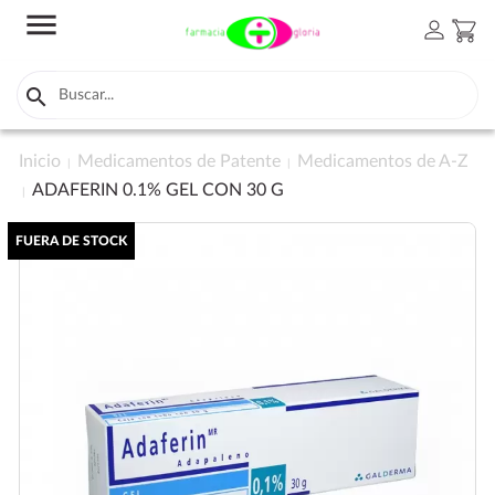
menu
person
shopping_cart

Inicio
Medicamentos de Patente
Medicamentos de A-Z
ADAFERIN 0.1% GEL CON 30 G
FUERA DE STOCK