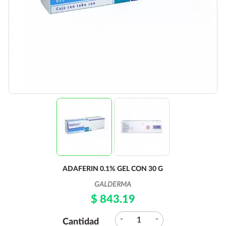
ADAFERIN 0.1% GEL CON 30 G
GALDERMA
$ 843.19
expand_more
expand_less
Cantidad