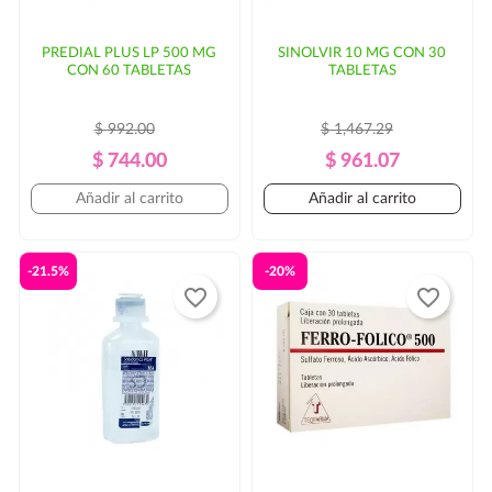
PREDIAL PLUS LP 500 MG
SINOLVIR 10 MG CON 30
CON 60 TABLETAS
TABLETAS
$ 992.00
$ 1,467.29
Precio
Precio
Precio
Precio
$ 744.00
$ 961.07
Regular
Regular
Añadir al carrito
Añadir al carrito
-21.5%
-20%
favorite_border
favorite_border