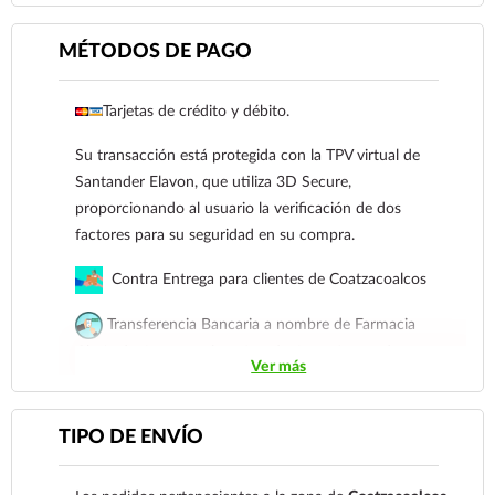
MÉTODOS DE PAGO
Tarjetas de crédito y débito.
Su transacción está protegida con la TPV virtual de
Santander Elavon, que utiliza 3D Secure,
Ver más
proporcionando al usuario la verificación de dos
factores para su seguridad en su compra.
Contra Entrega para clientes de Coatzacoalcos
Transferencia Bancaria a nombre de Farmacia
Gloria de Coatzacoalcos S.A. de C.V. Número de
Ver más
cuenta: Clave: 014854655008143954
Para esta forma de pago el cliente deberá enviar su
TIPO DE ENVÍO
comprobante de pago a al siguiente correo
electrónico:
ecommerce@farmaciagloria.mx
o a