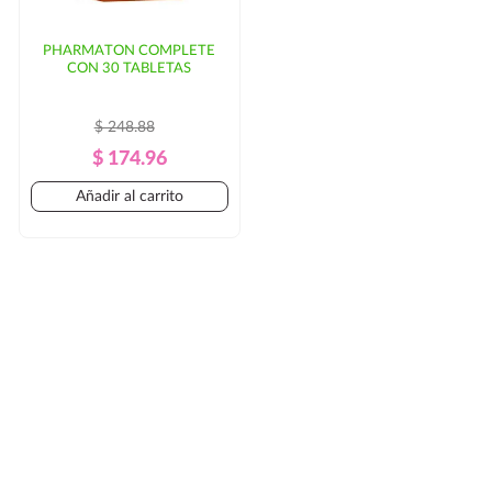
PHARMATON COMPLETE
CON 30 TABLETAS
$ 248.88
Precio
Precio
$ 174.96
Regular
Añadir al carrito