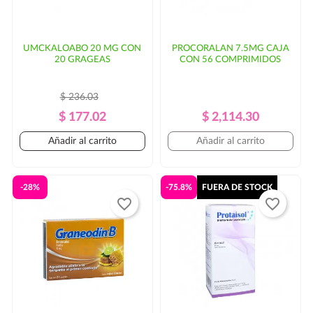
UMCKALOABO 20 MG CON
PROCORALAN 7.5MG CAJA
20 GRAGEAS
CON 56 COMPRIMIDOS
$ 236.03
Precio
Precio
Precio
Precio
$ 177.02
$ 2,114.30
Regular
Regular
Añadir al carrito
Añadir al carrito
-28%
-75.8%
FUERA DE STOCK
favorite_border
favorite_border