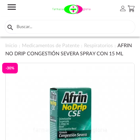
menu
person
shopping_cart

Inicio
Medicamentos de Patente
Respiratorios
AFRIN
NO DRIP CONGESTIÓN SEVERA SPRAY CON 15 ML
-30%