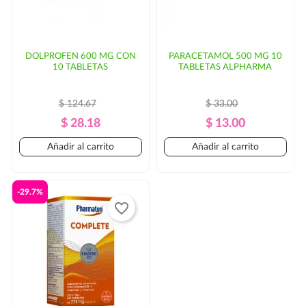
DOLPROFEN 600 MG CON
PARACETAMOL 500 MG 10
10 TABLETAS
TABLETAS ALPHARMA
$ 124.67
$ 33.00
Precio
Precio
Precio
Precio
$ 28.18
$ 13.00
Regular
Regular
Añadir al carrito
Añadir al carrito
-29.7%
favorite_border