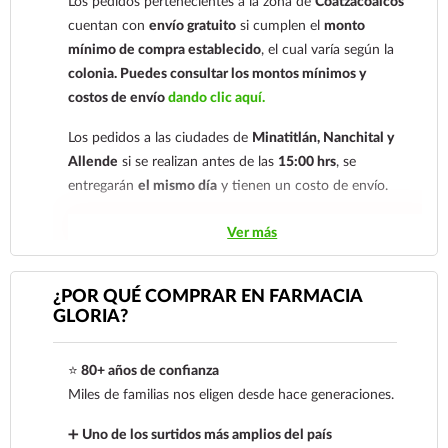
Los pedidos pertenecientes a la zona de
Coatzacoalcos
nuestro
921 261 8491
cuentan con
envío gratuito
si cumplen el
monto
mínimo de compra establecido
, el cual varía según la
colonia.
Puedes consultar los montos mínimos y
costos de envío
dando clic aquí.
Los pedidos a las ciudades de
Minatitlán, Nanchital y
Allende
si se realizan antes de las
15:00 hrs
, se
entregarán
el mismo día
y tienen un costo de envío.
Los pedidos de otras localidades se envían mediante
Ver más
.
Sólo hacemos envíos en el territorio
nacional.
¿POR QUÉ COMPRAR EN FARMACIA
GLORIA?
Tenemos dos tarifas dependiendo del tiempo de
entrega:
tarifa nacional al día siguiente y tarifa
⭐
80+ años de confianza
económica.
En la tarifa nacional al día siguiente, los
Miles de familias nos eligen desde hace generaciones.
pedidos deben realizarse
antes de las 14:00 hrs.
El
tiempo de entrega de la tarifa económica es de
2 a 5
➕
Uno de los surtidos más amplios del país