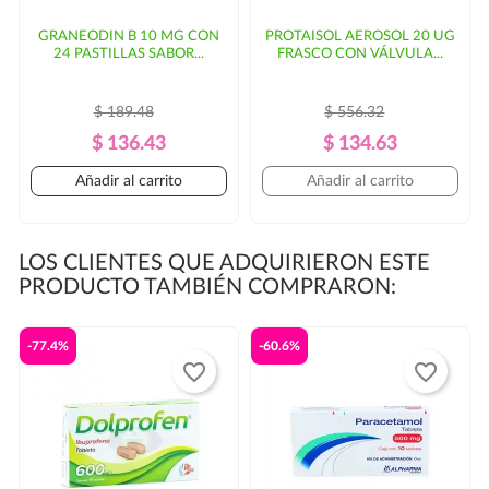
GRANEODIN B 10 MG CON
PROTAISOL AEROSOL 20 UG
24 PASTILLAS SABOR...
FRASCO CON VÁLVULA...
$ 189.48
$ 556.32
Precio
Precio
Precio
Precio
$ 136.43
$ 134.63
Regular
Regular
Añadir al carrito
Añadir al carrito
LOS CLIENTES QUE ADQUIRIERON ESTE
PRODUCTO TAMBIÉN COMPRARON:
-77.4%
-60.6%
favorite_border
favorite_border