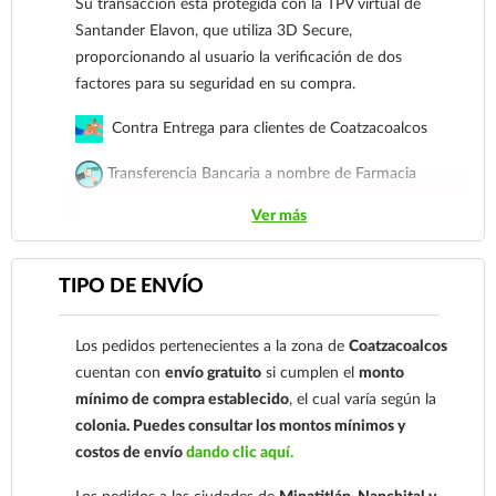
Su transacción está protegida con la TPV virtual de
electrónico:
ecommerce@farmaciagloria.mx
o a
Santander Elavon, que utiliza 3D Secure,
nuestro
921 261 8491
proporcionando al usuario la verificación de dos
factores para su seguridad en su compra.
Contra Entrega para clientes de Coatzacoalcos
Transferencia Bancaria a nombre de Farmacia
Gloria de Coatzacoalcos S.A. de C.V. Número de
Ver más
cuenta: Clave: 014854655008143954
Para esta forma de pago el cliente deberá enviar su
TIPO DE ENVÍO
comprobante de pago a al siguiente correo
electrónico:
ecommerce@farmaciagloria.mx
o a
Los pedidos pertenecientes a la zona de
Coatzacoalcos
nuestro
921 261 8491
cuentan con
envío gratuito
si cumplen el
monto
mínimo de compra establecido
, el cual varía según la
colonia.
Puedes consultar los montos mínimos y
costos de envío
dando clic aquí.