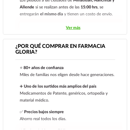
Los pedidos a las ciudades de
Minatitlán, Nanchital y
Allende
si se realizan antes de las
15:00 hrs
, se
entregarán
el mismo día
y tienen un costo de envío.
Los pedidos de otras localidades se envían mediante
Ver más
.
Sólo hacemos envíos en el territorio
nacional.
¿POR QUÉ COMPRAR EN FARMACIA
GLORIA?
Tenemos dos tarifas dependiendo del tiempo de
entrega:
tarifa nacional al día siguiente y tarifa
⭐
80+ años de confianza
económica.
En la tarifa nacional al día siguiente, los
Miles de familias nos eligen desde hace generaciones.
pedidos deben realizarse
antes de las 14:00 hrs.
El
tiempo de entrega de la tarifa económica es de
2 a 5
➕
Uno de los surtidos más amplios del país
días.
Medicamentos de Patente, genéricos, ortopedia y
material médico.
En los
productos refrigerados siempre se debe
seleccionar la tarifa nacional día siguiente
, ya que son
✅
Precios bajos siempre
productos de cadena de frío. Todos los productos se
Ahorro real todos los días.
envían en una caja térmica con gel refrigerante.