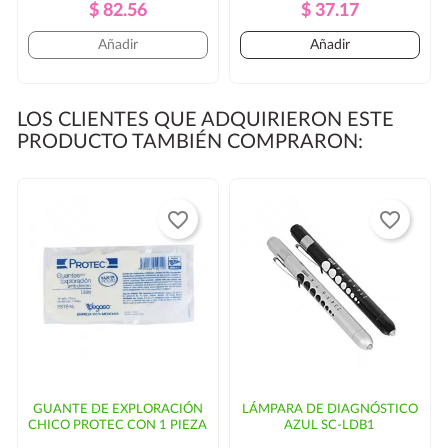
Precio
Precio
Precio
Precio
$ 82.56
$ 37.17
Regular
Regular
Añadir
Añadir
LOS CLIENTES QUE ADQUIRIERON ESTE
PRODUCTO TAMBIÉN COMPRARON:
favorite_border
favorite_border
GUANTE DE EXPLORACIÓN
LÁMPARA DE DIAGNÓSTICO
CHICO PROTEC CON 1 PIEZA
AZUL SC-LDB1