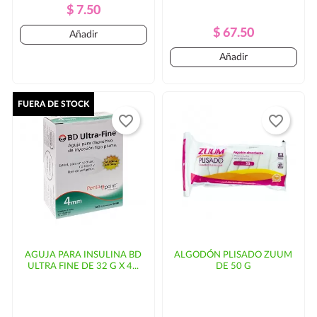
Precio
Precio
$ 7.50
Regular
Precio
Precio
$ 67.50
Añadir
Regular
Añadir
FUERA DE STOCK
favorite_border
favorite_border
AGUJA PARA INSULINA BD
ALGODÓN PLISADO ZUUM
ULTRA FINE DE 32 G X 4...
DE 50 G