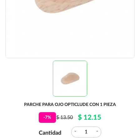
PARCHE PARA OJO OPTICLUDE CON 1 PIEZA
$ 12.15
$ 13.50
-7%
expand_more
expand_less
Cantidad