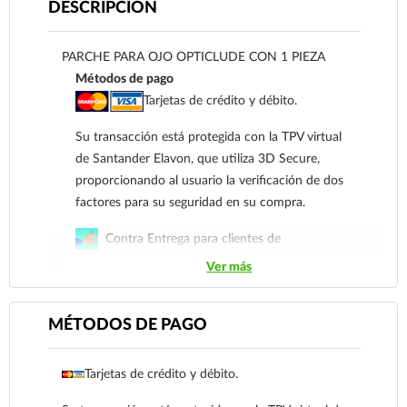
DESCRIPCIÓN
PARCHE PARA OJO OPTICLUDE CON 1 PIEZA
Métodos de pago
Tarjetas de crédito y débito.
Su transacción está protegida con la TPV virtual
de Santander Elavon, que utiliza 3D Secure,
proporcionando al usuario la verificación de dos
factores para su seguridad en su compra.
Contra Entrega para clientes de
Coatzacoalcos
Ver más
Transferencia Bancaria a nombre de Farmacia
Gloria de Coatzacoalcos S.A. de C.V. Número de
MÉTODOS DE PAGO
cuenta: Clave: 014854655008143954
Tarjetas de crédito y débito.
Para esta forma de pago el cliente deberá enviar
su comprobante de pago a al siguiente correo