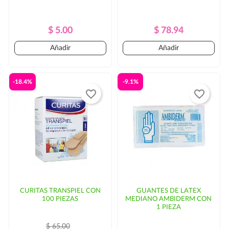
Precio
Precio
Precio
Precio
$ 5.00
$ 78.94
Regular
Regular
Añadir
Añadir
-18.4%
-9.1%
favorite_border
favorite_border
CURITAS TRANSPIEL CON
GUANTES DE LATEX
100 PIEZAS
MEDIANO AMBIDERM CON
1 PIEZA
$ 65.00