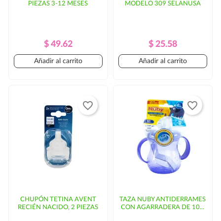
PIEZAS 3-12 MESES
MODELO 309 SELANUSA
Precio
Precio
Precio
Precio
$ 49.62
$ 25.58
Regular
Regular
Añadir al carrito
Añadir al carrito
favorite_border
favorite_border
CHUPÓN TETINA AVENT
TAZA NUBY ANTIDERRAMES
RECIÉN NACIDO, 2 PIEZAS
CON AGARRADERA DE 10...