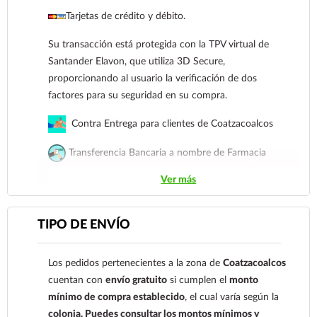
pequeño, previniendo eficazmente los síntomas de
Tarjetas de crédito y débito.
gases y cólicos.
Su transacción está protegida con la TPV virtual de
El paquete incluye 4 mamilas clásicas de repuesto,
Santander Elavon, que utiliza 3D Secure,
perfectas para renovar constantemente los biberones
proporcionando al usuario la verificación de dos
de cuello angosto de tu hijo y asegurar una
factores para su seguridad en su compra.
alimentación higiénica en todo momento. Confía en la
experiencia de Evenflo para brindarle a tu bebé la
Contra Entrega para clientes de Coatzacoalcos
protección, el confort y el bienestar que merece en
cada etapa de su desarrollo.
Transferencia Bancaria a nombre de Farmacia
Gloria de Coatzacoalcos S.A. de C.V. Número de
Métodos de pago
Ver más
cuenta: Clave: 014854655008143954
Tarjetas de crédito y débito.
Para esta forma de pago el cliente deberá enviar su
Su transacción está protegida con la TPV virtual
TIPO DE ENVÍO
comprobante de pago a al siguiente correo
de Santander Elavon, que utiliza 3D Secure,
electrónico:
ecommerce@farmaciagloria.mx
o a
proporcionando al usuario la verificación de dos
Los pedidos pertenecientes a la zona de
Coatzacoalcos
nuestro
921 261 8491
factores para su seguridad en su compra.
cuentan con
envío gratuito
si cumplen el
monto
mínimo de compra establecido
, el cual varía según la
Contra Entrega para clientes de
colonia.
Puedes consultar los montos mínimos y