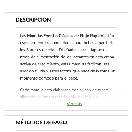
DESCRIPCIÓN
Las
Mamilas Evenflo Clásicas de Flujo Rápido
están
especialmente recomendadas para bebés a partir de
los 8 meses de edad. Diseñadas para adaptarse al
ritmo de alimentación de los lactantes en esta etapa
activa de crecimiento, estas mamilas facilitan una
succión fluida y satisfactoria que hace de la toma un
momento cómodo para el bebé.
Cada mamila está elaborada con silicón de grado
alimenticio sumamente flexible, duradero y
Ver más
completamente libre de BPA, garantizando la salud del
lactante. Su diseño ergonómico de cuello clásico de
Evenflo incorpora ranuras que ayudan a reducir el
MÉTODOS DE PAGO
paso de burbujas de aire hacia la pancita de tu