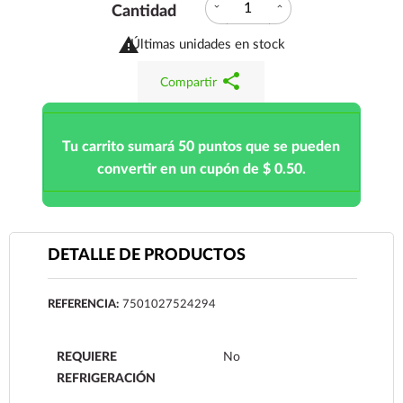
expand_more
expand_less
Cantidad

Últimas unidades en stock
share
Compartir
Tu carrito sumará 50 puntos que se pueden
convertir en un cupón de $ 0.50.
DETALLE DE PRODUCTOS
REFERENCIA:
7501027524294
REQUIERE
No
REFRIGERACIÓN