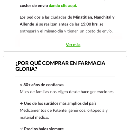
Coatzacoalcos
costos de envío
dando clic aquí.
Transferencia Bancaria a nombre de Farmacia
Los pedidos a las ciudades de
Minatitlán, Nanchital y
Gloria de Coatzacoalcos S.A. de C.V. Número de
Allende
si se realizan antes de las
15:00 hrs
, se
cuenta: Clave: 014854655008143954
entregarán
el mismo día
y tienen un costo de envío.
Para esta forma de pago el cliente deberá enviar
Los pedidos de otras localidades se envían mediante
Ver más
su comprobante de pago a al siguiente correo
electrónico:
ecommerce@farmaciagloria.mx
o a
.
Sólo hacemos envíos en el territorio
nuestro
921 261 8491
nacional.
¿POR QUÉ COMPRAR EN FARMACIA
GLORIA?
Tenemos dos tarifas dependiendo del tiempo de
entrega:
tarifa nacional al día siguiente y tarifa
⭐
80+ años de confianza
económica.
En la tarifa nacional al día siguiente, los
Miles de familias nos eligen desde hace generaciones.
pedidos deben realizarse
antes de las 14:00 hrs.
El
tiempo de entrega de la tarifa económica es de
2 a 5
➕
Uno de los surtidos más amplios del país
días.
Medicamentos de Patente, genéricos, ortopedia y
material médico.
En los
productos refrigerados siempre se debe
seleccionar la tarifa nacional día siguiente
, ya que son
✅
Precios bajos siempre