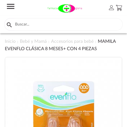
menu
person
shopping_cart

Inicio
Bebé y Mamá
Accesorios para bebé
MAMILA
EVENFLO CLÁSICA 8 MESES+ CON 4 PIEZAS