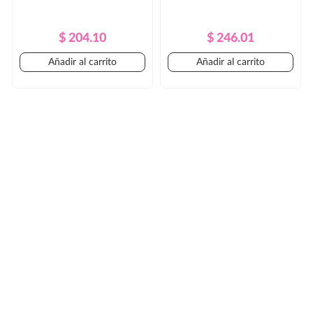
Precio
Precio
Precio
Precio
$ 204.10
$ 246.01
Regular
Regular
Añadir al carrito
Añadir al carrito