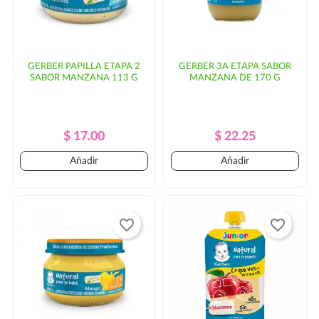
GERBER PAPILLA ETAPA 2
GERBER 3A ETAPA SABOR
SABOR MANZANA 113 G
MANZANA DE 170 G
Precio
Precio
Precio
Precio
$ 17.00
$ 22.25
Regular
Regular
Añadir
Añadir
favorite_border
favorite_border