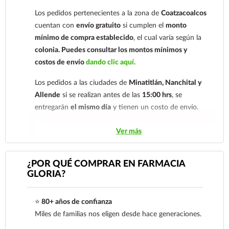
electrónico:
ecommerce@farmaciagloria.mx
o a
Los pedidos pertenecientes a la zona de
Coatzacoalcos
nuestro
921 261 8491
cuentan con
envío gratuito
si cumplen el
monto
mínimo de compra establecido
, el cual varía según la
colonia.
Puedes consultar los montos mínimos y
costos de envío
dando clic aquí.
Los pedidos a las ciudades de
Minatitlán, Nanchital y
Allende
si se realizan antes de las
15:00 hrs
, se
entregarán
el mismo día
y tienen un costo de envío.
Los pedidos de otras localidades se envían mediante
Ver más
.
Sólo hacemos envíos en el territorio
nacional.
¿POR QUÉ COMPRAR EN FARMACIA
GLORIA?
Tenemos dos tarifas dependiendo del tiempo de
entrega:
tarifa nacional al día siguiente y tarifa
⭐
80+ años de confianza
económica.
En la tarifa nacional al día siguiente, los
Miles de familias nos eligen desde hace generaciones.
pedidos deben realizarse
antes de las 14:00 hrs.
El