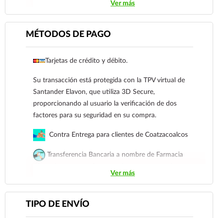
Ver más
Coatzacoalcos
Transferencia Bancaria a nombre de Farmacia
MÉTODOS DE PAGO
Gloria de Coatzacoalcos S.A. de C.V. Número de
cuenta: Clave: 014854655008143954
Tarjetas de crédito y débito.
Para esta forma de pago el cliente deberá enviar
Su transacción está protegida con la TPV virtual de
su comprobante de pago a al siguiente correo
Santander Elavon, que utiliza 3D Secure,
electrónico:
ecommerce@farmaciagloria.mx
o a
proporcionando al usuario la verificación de dos
nuestro
921 261 8491
factores para su seguridad en su compra.
Contra Entrega para clientes de Coatzacoalcos
Transferencia Bancaria a nombre de Farmacia
Gloria de Coatzacoalcos S.A. de C.V. Número de
Ver más
cuenta: Clave: 014854655008143954
Para esta forma de pago el cliente deberá enviar su
TIPO DE ENVÍO
comprobante de pago a al siguiente correo