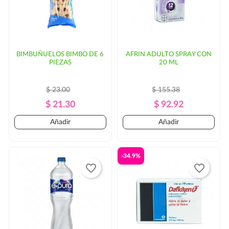
BIMBUÑUELOS BIMBO DE 6
AFRIN ADULTO SPRAY CON
PIEZAS
20 ML
$ 23.00
$ 155.38
Precio
Precio
Precio
Precio
$ 21.30
$ 92.92
Regular
Regular
Añadir
Añadir
-34.9%
favorite_border
favorite_border