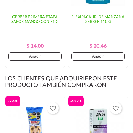
GERBER PRIMERA ETAPA
FLEXIPACK JR. DE MANZANA
SABOR MANGO CON 71 G
GERBER 110 G
Precio
Precio
Precio
Precio
$ 14.00
$ 20.46
Regular
Regular
Añadir
Añadir
LOS CLIENTES QUE ADQUIRIERON ESTE
PRODUCTO TAMBIÉN COMPRARON:
-7.4%
-40.2%
favorite_border
favorite_border