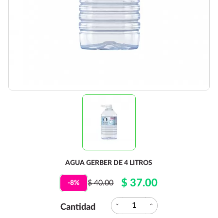
AGUA GERBER DE 4 LITROS
$ 37.00
$ 40.00
-8%
expand_more
expand_less
Cantidad