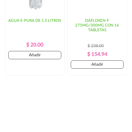
AGUA E-PURA DE 1.5 LITROS
DAFLOXEN-F
275MG/300MG CON 16
TABLETAS
Precio
Precio
$ 20.00
$ 238.00
Regular
Precio
Precio
$ 154.94
Añadir
Regular
Añadir