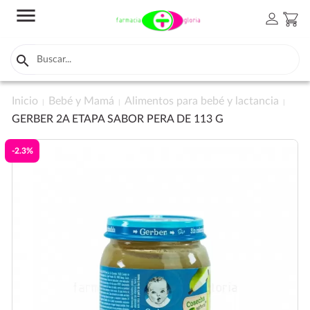
menu
person
shopping_cart

Inicio
Bebé y Mamá
Alimentos para bebé y lactancia
GERBER 2A ETAPA SABOR PERA DE 113 G
-2.3%