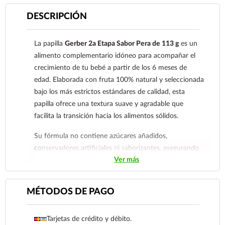
DESCRIPCIÓN
La papilla
Gerber 2a Etapa Sabor Pera de 113 g
es un
alimento complementario idóneo para acompañar el
crecimiento de tu bebé a partir de los 6 meses de
edad. Elaborada con fruta 100% natural y seleccionada
bajo los más estrictos estándares de calidad, esta
papilla ofrece una textura suave y agradable que
facilita la transición hacia los alimentos sólidos.
Su fórmula no contiene azúcares añadidos,
conservadores artificiales ni saborizantes, asegurando
Ver más
que tu pequeño reciba únicamente los nutrientes
esenciales de la pera, tales como vitaminas, minerales y
fibra natural que favorecen su digestión y desarrollo
MÉTODOS DE PAGO
saludable.
El frasco de vidrio de 113 g es sumamente higiénico y
Tarjetas de crédito y débito.