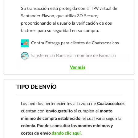
fácil de abrir, permitiéndote ofrecer a tu bebé una
Su transacción está protegida con la TPV virtual de
comida nutritiva, segura y deliciosa en cualquier
Santander Elavon, que utiliza 3D Secure,
momento del día, ya sea en casa o durante sus paseos.
proporcionando al usuario la verificación de dos
Métodos de pago
factores para su seguridad en su compra.
Tarjetas de crédito y débito.
Contra Entrega para clientes de Coatzacoalcos
Su transacción está protegida con la TPV virtual
Transferencia Bancaria a nombre de Farmacia
de Santander Elavon, que utiliza 3D Secure,
Gloria de Coatzacoalcos S.A. de C.V. Número de
proporcionando al usuario la verificación de dos
Ver más
cuenta: Clave: 014854655008143954
factores para su seguridad en su compra.
Para esta forma de pago el cliente deberá enviar su
Contra Entrega para clientes de
TIPO DE ENVÍO
comprobante de pago a al siguiente correo
Coatzacoalcos
electrónico:
ecommerce@farmaciagloria.mx
o a
Transferencia Bancaria a nombre de Farmacia
Los pedidos pertenecientes a la zona de
Coatzacoalcos
nuestro
921 261 8491
Gloria de Coatzacoalcos S.A. de C.V. Número de
cuentan con
envío gratuito
si cumplen el
monto
cuenta: Clave: 014854655008143954
mínimo de compra establecido
, el cual varía según la
colonia.
Puedes consultar los montos mínimos y
Para esta forma de pago el cliente deberá enviar
costos de envío
dando clic aquí.