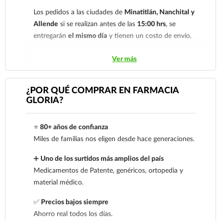
su comprobante de pago a al siguiente correo
electrónico:
ecommerce@farmaciagloria.mx
o a
Los pedidos a las ciudades de
Minatitlán, Nanchital y
nuestro
921 261 8491
Allende
si se realizan antes de las
15:00 hrs
, se
entregarán
el mismo día
y tienen un costo de envío.
Los pedidos de otras localidades se envían mediante
Ver más
.
Sólo hacemos envíos en el territorio
nacional.
¿POR QUÉ COMPRAR EN FARMACIA
GLORIA?
Tenemos dos tarifas dependiendo del tiempo de
entrega:
tarifa nacional al día siguiente y tarifa
⭐
80+ años de confianza
económica.
En la tarifa nacional al día siguiente, los
Miles de familias nos eligen desde hace generaciones.
pedidos deben realizarse
antes de las 14:00 hrs.
El
tiempo de entrega de la tarifa económica es de
2 a 5
➕
Uno de los surtidos más amplios del país
días.
Medicamentos de Patente, genéricos, ortopedia y
material médico.
En los
productos refrigerados siempre se debe
seleccionar la tarifa nacional día siguiente
, ya que son
✅
Precios bajos siempre
productos de cadena de frío. Todos los productos se
Ahorro real todos los días.