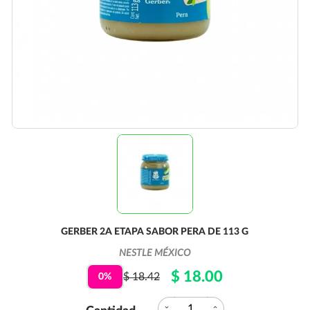
GERBER 2A ETAPA SABOR PERA DE 113 G
NESTLE MÉXICO
$ 18.00
$ 18.42
0%
expand_more
expand_less