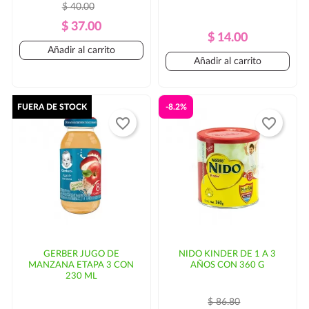
$ 40.00
Precio
Precio
$ 37.00
Precio
Precio
$ 14.00
Regular
Añadir al carrito
Regular
Añadir al carrito
FUERA DE STOCK
-8.2%
favorite_border
favorite_border
GERBER JUGO DE
NIDO KINDER DE 1 A 3
MANZANA ETAPA 3 CON
AÑOS CON 360 G
230 ML
$ 86.80