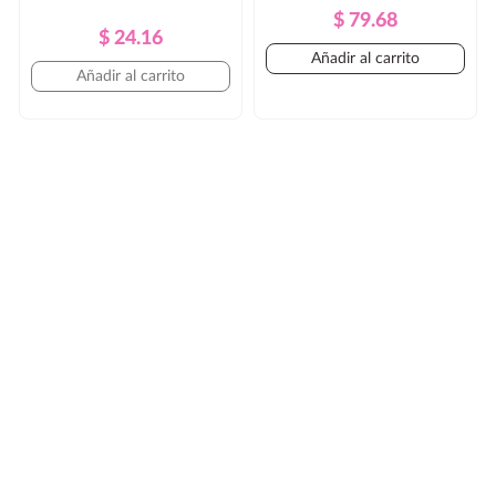
Precio
Precio
$ 79.68
Precio
Precio
$ 24.16
Regular
Añadir al carrito
Regular
Añadir al carrito