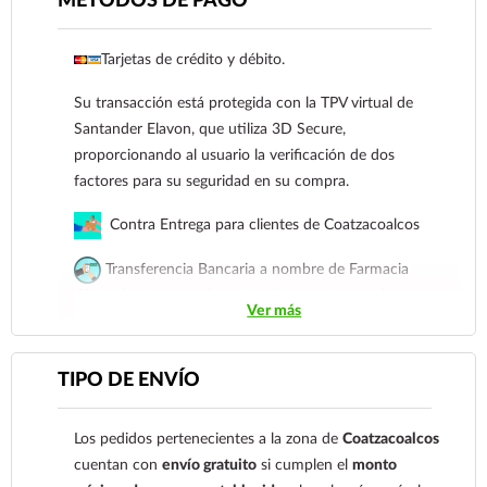
MÉTODOS DE PAGO
Tarjetas de crédito y débito.
Su transacción está protegida con la TPV virtual de
Santander Elavon, que utiliza 3D Secure,
Ver más
proporcionando al usuario la verificación de dos
factores para su seguridad en su compra.
Contra Entrega para clientes de Coatzacoalcos
Transferencia Bancaria a nombre de Farmacia
Gloria de Coatzacoalcos S.A. de C.V. Número de
Ver más
cuenta: Clave: 014854655008143954
Para esta forma de pago el cliente deberá enviar su
TIPO DE ENVÍO
comprobante de pago a al siguiente correo
electrónico:
ecommerce@farmaciagloria.mx
o a
Los pedidos pertenecientes a la zona de
Coatzacoalcos
nuestro
921 261 8491
cuentan con
envío gratuito
si cumplen el
monto