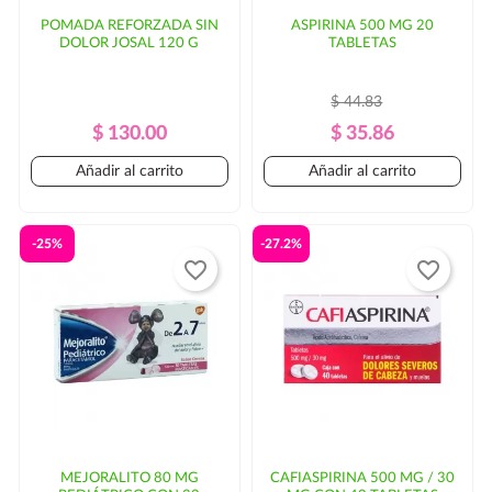
POMADA REFORZADA SIN
ASPIRINA 500 MG 20
DOLOR JOSAL 120 G
TABLETAS
$ 44.83
Precio
Precio
Precio
Precio
$ 130.00
$ 35.86
Regular
Regular
Añadir al carrito
Añadir al carrito
-25%
-27.2%
favorite_border
favorite_border
MEJORALITO 80 MG
CAFIASPIRINA 500 MG / 30