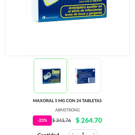
MAXORAL 5 MG CON 24 TABLETAS
ARMSTRONG
$ 264.70
$ 343.76
-23%
expand_more
expand_less