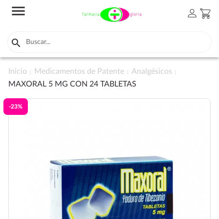
menu
person
shopping_cart

Inicio
Medicamentos de Patente
Analgésicos
MAXORAL 5 MG CON 24 TABLETAS
-23%