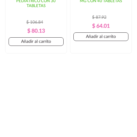
PEDIÁTRICO CON 30
MG CON 40 TABLETAS
TABLETAS
$ 87.92
$ 106.84
Precio
Precio
$ 64.01
Precio
Precio
$ 80.13
Regular
Añadir al carrito
Regular
Añadir al carrito