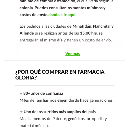
mínimo de compra establecido
, el cual varía según la
colonia.
Puedes consultar los montos mínimos y
costos de envío
dando clic aquí.
Los pedidos a las ciudades de
Minatitlán, Nanchital y
Allende
si se realizan antes de las
15:00 hrs
, se
entregarán
el mismo día
y tienen un costo de envío.
Los pedidos de otras localidades se envían mediante
Ver más
.
Sólo hacemos envíos en el territorio
nacional.
¿POR QUÉ COMPRAR EN FARMACIA
GLORIA?
Tenemos dos tarifas dependiendo del tiempo de
entrega:
tarifa nacional al día siguiente y tarifa
⭐
80+ años de confianza
económica.
En la tarifa nacional al día siguiente, los
Miles de familias nos eligen desde hace generaciones.
pedidos deben realizarse
antes de las 14:00 hrs.
El
tiempo de entrega de la tarifa económica es de
2 a 5
➕
Uno de los surtidos más amplios del país
días.
Medicamentos de Patente, genéricos, ortopedia y
material médico.
En los
productos refrigerados siempre se debe