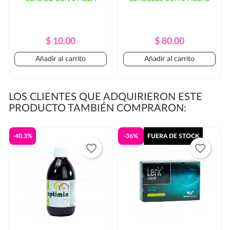
Precio
Precio
Precio
Precio
$ 10.00
$ 80.00
Regular
Regular
Añadir al carrito
Añadir al carrito
LOS CLIENTES QUE ADQUIRIERON ESTE
PRODUCTO TAMBIÉN COMPRARON:
-40.3%
-36%
FUERA DE STOCK
favorite_border
favorite_border