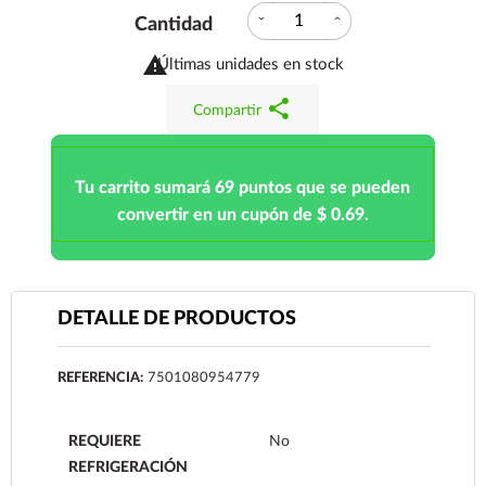
expand_more
expand_less
Cantidad

Últimas unidades en stock
share
Compartir
Tu carrito sumará 69 puntos que se pueden
convertir en un cupón de $ 0.69.
DETALLE DE PRODUCTOS
REFERENCIA:
7501080954779
REQUIERE
No
REFRIGERACIÓN