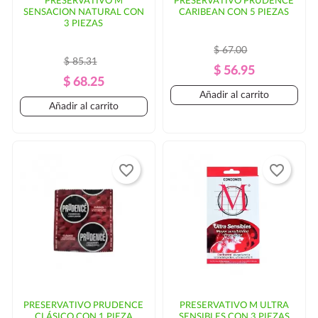
PRESERVATIVO M
PRESERVATIVO PRUDENCE
SENSACION NATURAL CON
CARIBEAN CON 5 PIEZAS
3 PIEZAS
$ 67.00
$ 85.31
Precio
Precio
$ 56.95
Precio
Precio
$ 68.25
Regular
Añadir al carrito
Regular
Añadir al carrito
favorite_border
favorite_border
PRESERVATIVO PRUDENCE
PRESERVATIVO M ULTRA
CLÁSICO CON 1 PIEZA
SENSIBLES CON 3 PIEZAS