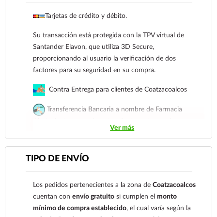
cuenta: Clave: 014854655008143954
Tarjetas de crédito y débito.
Para esta forma de pago el cliente deberá enviar
Su transacción está protegida con la TPV virtual de
su comprobante de pago a al siguiente correo
Santander Elavon, que utiliza 3D Secure,
electrónico:
ecommerce@farmaciagloria.mx
o a
proporcionando al usuario la verificación de dos
nuestro
921 261 8491
factores para su seguridad en su compra.
Contra Entrega para clientes de Coatzacoalcos
Transferencia Bancaria a nombre de Farmacia
Gloria de Coatzacoalcos S.A. de C.V. Número de
Ver más
cuenta: Clave: 014854655008143954
Para esta forma de pago el cliente deberá enviar su
TIPO DE ENVÍO
comprobante de pago a al siguiente correo
electrónico:
ecommerce@farmaciagloria.mx
o a
Los pedidos pertenecientes a la zona de
Coatzacoalcos
nuestro
921 261 8491
cuentan con
envío gratuito
si cumplen el
monto
mínimo de compra establecido
, el cual varía según la