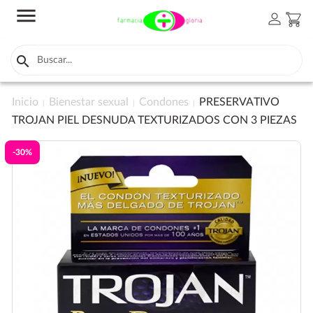
menu
person
shopping_cart

Inicio
Bienestar sexual
Condones
PRESERVATIVO
TROJAN PIEL DESNUDA TEXTURIZADOS CON 3 PIEZAS
-30%