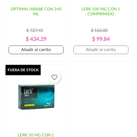
OPTIMIN JARABE CON 240
LERK 100 MG CON 1
ML
COMPRIMIDO
$ 727.45
$ 156.00
Precio
Precio
Precio
Precio
$ 434.29
$ 99.84
Regular
Regular
Añadir al carrito
Añadir al carrito
FUERA DE STOCK
favorite_border
LERK 50 MG CON 1