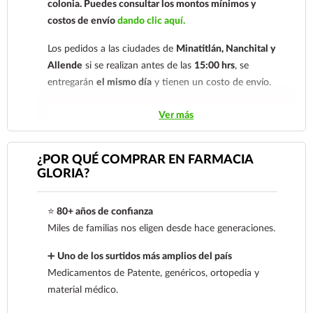
colonia.
Puedes consultar los montos mínimos y
costos de envío
dando clic aquí.
Los pedidos a las ciudades de
Minatitlán, Nanchital y
Allende
si se realizan antes de las
15:00 hrs
, se
entregarán
el mismo día
y tienen un costo de envío.
Los pedidos de otras localidades se envían mediante
Ver más
.
Sólo hacemos envíos en el territorio
nacional.
¿POR QUÉ COMPRAR EN FARMACIA
GLORIA?
Tenemos dos tarifas dependiendo del tiempo de
entrega:
tarifa nacional al día siguiente y tarifa
⭐
80+ años de confianza
económica.
En la tarifa nacional al día siguiente, los
Miles de familias nos eligen desde hace generaciones.
pedidos deben realizarse
antes de las 14:00 hrs.
El
tiempo de entrega de la tarifa económica es de
2 a 5
➕
Uno de los surtidos más amplios del país
días.
Medicamentos de Patente, genéricos, ortopedia y
material médico.
En los
productos refrigerados siempre se debe
seleccionar la tarifa nacional día siguiente
, ya que son