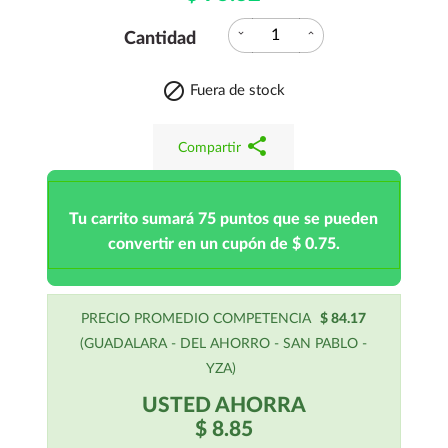
expand_more
expand_less
Cantidad

Fuera de stock
share
Compartir
Tu carrito sumará 75 puntos que se pueden
convertir en un cupón de $ 0.75.
PRECIO PROMEDIO COMPETENCIA
$ 84.17
(GUADALARA - DEL AHORRO - SAN PABLO -
YZA)
USTED AHORRA
$ 8.85