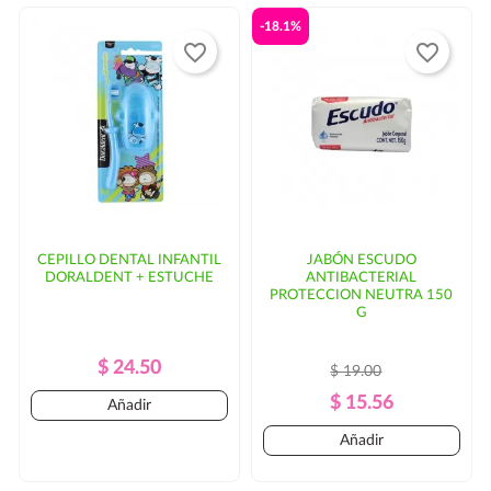
-18.1%
favorite_border
favorite_border
CEPILLO DENTAL INFANTIL
JABÓN ESCUDO
DORALDENT + ESTUCHE
ANTIBACTERIAL
PROTECCION NEUTRA 150
G
Precio
Precio
$ 24.50
$ 19.00
Regular
Precio
Precio
$ 15.56
Añadir
Regular
Añadir