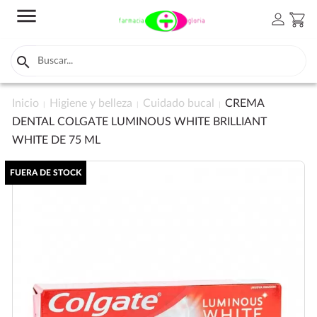
menu
person
shopping_cart

Inicio
Higiene y belleza
Cuidado bucal
CREMA
DENTAL COLGATE LUMINOUS WHITE BRILLIANT
WHITE DE 75 ML
FUERA DE STOCK