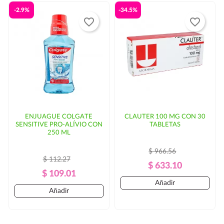
-2.9%
-34.5%
favorite_border
favorite_border
ENJUAGUE COLGATE
CLAUTER 100 MG CON 30
SENSITIVE PRO-ALÍVIO CON
TABLETAS
250 ML
$ 966.56
$ 112.27
Precio
Precio
$ 633.10
Precio
Precio
$ 109.01
Regular
Añadir
Regular
Añadir