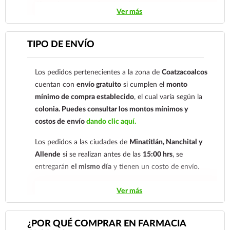
Gloria de Coatzacoalcos S.A. de C.V. Número de
Ver más
cuenta: Clave: 014854655008143954
Para esta forma de pago el cliente deberá enviar su
TIPO DE ENVÍO
comprobante de pago a al siguiente correo
electrónico:
ecommerce@farmaciagloria.mx
o a
Los pedidos pertenecientes a la zona de
Coatzacoalcos
nuestro
921 261 8491
cuentan con
envío gratuito
si cumplen el
monto
mínimo de compra establecido
, el cual varía según la
colonia.
Puedes consultar los montos mínimos y
costos de envío
dando clic aquí.
Los pedidos a las ciudades de
Minatitlán, Nanchital y
Allende
si se realizan antes de las
15:00 hrs
, se
entregarán
el mismo día
y tienen un costo de envío.
Los pedidos de otras localidades se envían mediante
Ver más
.
Sólo hacemos envíos en el territorio
nacional.
¿POR QUÉ COMPRAR EN FARMACIA