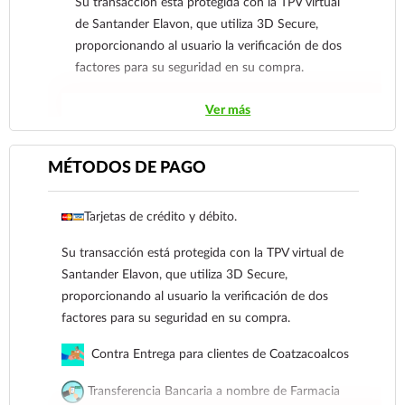
Su transacción está protegida con la TPV virtual
de Santander Elavon, que utiliza 3D Secure,
proporcionando al usuario la verificación de dos
factores para su seguridad en su compra.
Contra Entrega para clientes de
Ver más
Coatzacoalcos
Transferencia Bancaria a nombre de Farmacia
MÉTODOS DE PAGO
Gloria de Coatzacoalcos S.A. de C.V. Número de
cuenta: Clave: 014854655008143954
Tarjetas de crédito y débito.
Para esta forma de pago el cliente deberá enviar
Su transacción está protegida con la TPV virtual de
su comprobante de pago a al siguiente correo
Santander Elavon, que utiliza 3D Secure,
electrónico:
ecommerce@farmaciagloria.mx
o a
proporcionando al usuario la verificación de dos
nuestro
921 261 8491
factores para su seguridad en su compra.
Contra Entrega para clientes de Coatzacoalcos
Transferencia Bancaria a nombre de Farmacia