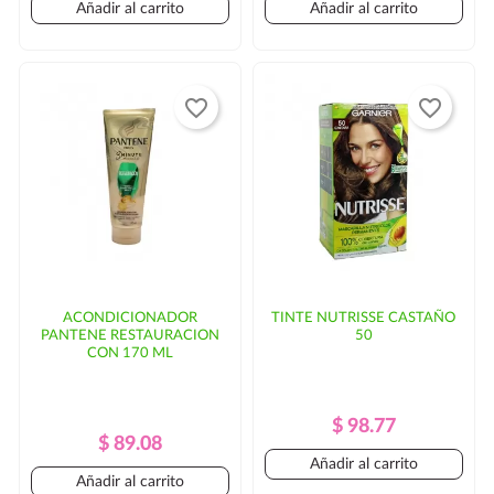
Añadir al carrito
Añadir al carrito
favorite_border
favorite_border
ACONDICIONADOR
TINTE NUTRISSE CASTAÑO
PANTENE RESTAURACION
50
CON 170 ML
Precio
Precio
$ 98.77
Precio
Precio
$ 89.08
Regular
Añadir al carrito
Regular
Añadir al carrito