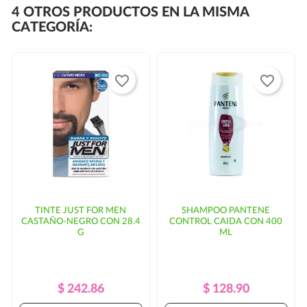
4 OTROS PRODUCTOS EN LA MISMA
entregarse al día siguiente.
CATEGORÍA:
Si su código postal no se encuentra dentro de las rutas
habituales de
puede haber un
favorite_border
favorite_border
incremento en el costo del envío y/o mayor tiempo de
entrega. En ese caso, se solicitaría autorización por
parte del cliente.
TINTE JUST FOR MEN
SHAMPOO PANTENE
CASTAÑO-NEGRO CON 28.4
CONTROL CAIDA CON 400
G
ML
Precio
Precio
Precio
Precio
$ 242.86
$ 128.90
Regular
Regular