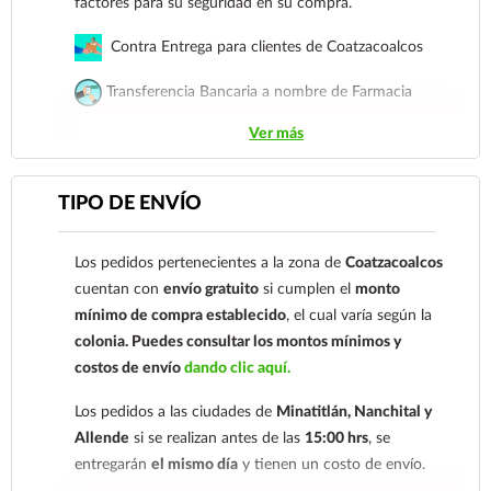
factores para su seguridad en su compra.
Contra Entrega para clientes de Coatzacoalcos
Transferencia Bancaria a nombre de Farmacia
Gloria de Coatzacoalcos S.A. de C.V. Número de
Ver más
cuenta: Clave: 014854655008143954
Para esta forma de pago el cliente deberá enviar su
TIPO DE ENVÍO
comprobante de pago a al siguiente correo
electrónico:
ecommerce@farmaciagloria.mx
o a
Los pedidos pertenecientes a la zona de
Coatzacoalcos
nuestro
921 261 8491
cuentan con
envío gratuito
si cumplen el
monto
mínimo de compra establecido
, el cual varía según la
colonia.
Puedes consultar los montos mínimos y
costos de envío
dando clic aquí.
Los pedidos a las ciudades de
Minatitlán, Nanchital y
Allende
si se realizan antes de las
15:00 hrs
, se
entregarán
el mismo día
y tienen un costo de envío.