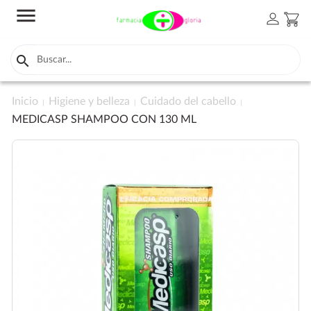
menu
person
shopping_cart

Inicio
Higiene y belleza
Cuidado del cabello
MEDICASP SHAMPOO CON 130 ML