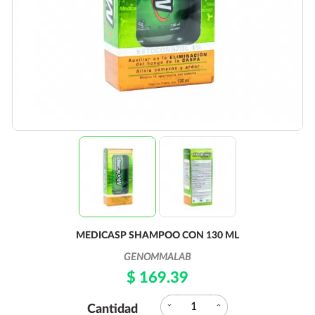
MEDICASP SHAMPOO CON 130 ML
GENOMMALAB
$ 169.39
expand_more
expand_less
Cantidad