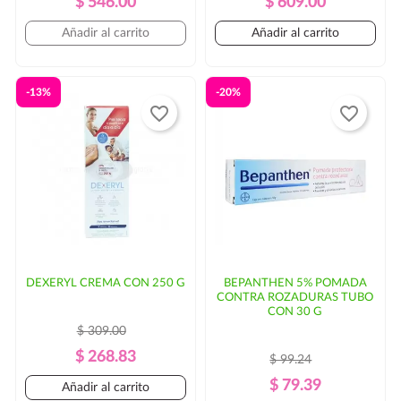
$ 546.00
$ 609.00
Regular
Regular
Añadir al carrito
Añadir al carrito
-13%
-20%
favorite_border
favorite_border
DEXERYL CREMA CON 250 G
BEPANTHEN 5% POMADA
CONTRA ROZADURAS TUBO
CON 30 G
$ 309.00
Precio
Precio
$ 268.83
$ 99.24
Regular
Precio
Precio
$ 79.39
Añadir al carrito