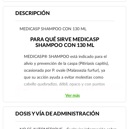
DESCRIPCIÓN
MEDICASP SHAMPOO CON 130 ML
PARA QUÉ SIRVE MEDICASP
SHAMPOO CON 130 ML
MEDICASP® SHAMPOO está indicado para el
alivio y prevención de la caspa (Pitiriasis capitis),
ocasionada por P. ovale (Malassezia furfur), ya
que su acción ayuda a evitar molestias como
cabello quebradizo, débil, opaco y con puntos
blancos, así como irritación, enrojecimiento,
Ver más
comezón y ardor en el cuero cabelludo.
El principio activo de MEDICASP® SHAMPOO
(ketoconazol), es una sustancia que ha
DOSIS Y VÍA DE ADMINISTRACIÓN
demostrado su efectividad en el tratamiento y
prevención de la caspa (P. ovale). Su uso regular