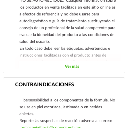
NO SE AUTOMEDIQUE., Cualquier información sobre
evita que el hongo sobreviva y se multiplique.
los productos en venta facilitada en este sitio online es
Asimismo, esta sustancia ha mostrado mejorar la
a efectos de referencia y no debe usarse para
acción de algunos tratamientos para la alopecia
autodiagnóstico o guía de tratamiento sustituyendo el
androgénica (pérdida de cabello) usándolo como
consejo de un profesional de la salud competente para
terapia concomitante a largo plazo (3 a 5 meses),
evaluar la idoneidad del producto a las condiciones de
aun cuando, debido a sus propiedades contra la
salud del usuario.
caspa al eliminar el hongo, se mejora la función
En todo caso debe leer las etiquetas, advertencias e
del folículo capilar, permitiendo el crecimiento de
instrucciones facilitadas con el producto antes de
un cabello más sano y con mejor apariencia.
consumirlo. Contacte a su médico de inmediato si
Ver más
sospecha que tiene un problema de salud.
CONTRAINDICACIONES
Hipersensibilidad a los componentes de la fórmula. No
se use en piel escoriada, lastimada o en heridas
abiertas.
Reporte las sospechas de reacción adversa al correo:
farmacovigilancia@cofepris.gob.mx