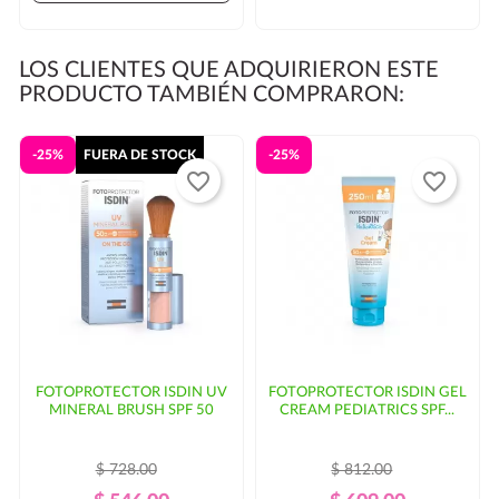
LOS CLIENTES QUE ADQUIRIERON ESTE
PRODUCTO TAMBIÉN COMPRARON:
-25%
FUERA DE STOCK
-25%
favorite_border
favorite_border
FOTOPROTECTOR ISDIN UV
FOTOPROTECTOR ISDIN GEL
MINERAL BRUSH SPF 50
CREAM PEDIATRICS SPF...
$ 728.00
$ 812.00
Precio
Precio
Precio
Precio