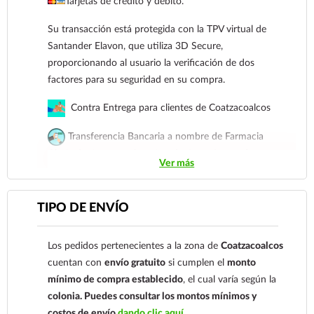
Tarjetas de crédito y débito.
redondeadas que protegen el cuero cabelludo de
irritaciones y evitan que el cabello se troce al
Su transacción está protegida con la TPV virtual de
colocarlos o retirarlos.
Santander Elavon, que utiliza 3D Secure,
Máxima fijación:
Fabricados con materiales resistentes
proporcionando al usuario la verificación de dos
que mantienen su forma y presión, evitando que el
factores para su seguridad en su compra.
cabello se deslice.
Contra Entrega para clientes de Coatzacoalcos
Versatilidad:
Su acabado discreto los hace perfectos
para todo tipo de tonos y texturas de cabello,
Transferencia Bancaria a nombre de Farmacia
permitiendo ocultarlos fácilmente en el peinado.
Gloria de Coatzacoalcos S.A. de C.V. Número de
Ya sea para controlar mechones rebeldes o para
Ver más
cuenta: Clave: 014854655008143954
asegurar un peinado complejo, los pasadores Selanusa
son la solución práctica y duradera que garantiza un
Para esta forma de pago el cliente deberá enviar su
TIPO DE ENVÍO
acabado profesional en cada uso.
comprobante de pago a al siguiente correo
electrónico:
ecommerce@farmaciagloria.mx
o a
Métodos de pago
Los pedidos pertenecientes a la zona de
Coatzacoalcos
nuestro
921 261 8491
Tarjetas de crédito y débito.
cuentan con
envío gratuito
si cumplen el
monto
mínimo de compra establecido
, el cual varía según la
Su transacción está protegida con la TPV virtual
colonia.
Puedes consultar los montos mínimos y
de Santander Elavon, que utiliza 3D Secure,
costos de envío
dando clic aquí.