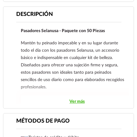
DESCRIPCIÓN
Pasadores Selanusa - Paquete con 50 Piezas
Mantén tu peinado impecable y en su lugar durante
todo el día con los pasadores Selanusa, un accesorio
básico e indispensable en cualquier kit de belleza.
Diseñados para ofrecer una sujeción firme y segura,
estos pasadores son ideales tanto para peinados
sencillos de uso diario como para elaborados recogidos
profesionales.
Características principales:
Ver más
Gran cantidad:
El paquete incluye 50 piezas,
asegurando que siempre tengas suficientes a la mano
MÉTODOS DE PAGO
para cualquier necesidad.
Diseño ergonómico:
Cuentan con puntas