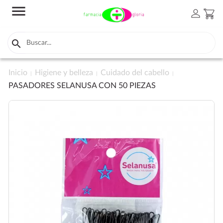
menu
person
shopping_cart

Inicio
Higiene y belleza
Cuidado del cabello
PASADORES SELANUSA CON 50 PIEZAS