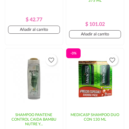
375 ML
Precio
Precio
$ 42.77
Precio
Precio
$ 101.02
Regular
Añadir al carrito
Regular
Añadir al carrito
-3%
favorite_border
favorite_border
SHAMPOO PANTENE
MEDICASP SHAMPOO DUO
CONTROL CAIDA BAMBU
CON 130 ML
NUTRE Y...