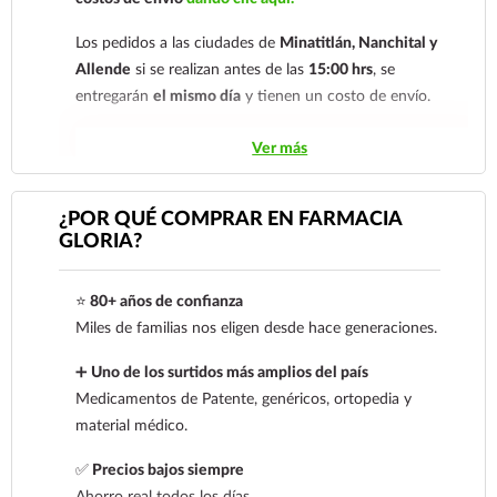
proporcionando al usuario la verificación de dos
factores para su seguridad en su compra.
Los pedidos a las ciudades de
Minatitlán, Nanchital y
Allende
si se realizan antes de las
15:00 hrs
, se
Contra Entrega para clientes de
entregarán
el mismo día
y tienen un costo de envío.
Coatzacoalcos
Los pedidos de otras localidades se envían mediante
Ver más
Transferencia Bancaria a nombre de Farmacia
Gloria de Coatzacoalcos S.A. de C.V. Número de
.
Sólo hacemos envíos en el territorio
cuenta: Clave: 014854655008143954
nacional.
¿POR QUÉ COMPRAR EN FARMACIA
GLORIA?
Para esta forma de pago el cliente deberá enviar
Tenemos dos tarifas dependiendo del tiempo de
su comprobante de pago a al siguiente correo
entrega:
tarifa nacional al día siguiente y tarifa
electrónico:
ecommerce@farmaciagloria.mx
o a
⭐
80+ años de confianza
económica.
En la tarifa nacional al día siguiente, los
nuestro
921 261 8491
Miles de familias nos eligen desde hace generaciones.
pedidos deben realizarse
antes de las 14:00 hrs.
El
tiempo de entrega de la tarifa económica es de
2 a 5
➕
Uno de los surtidos más amplios del país
días.
Medicamentos de Patente, genéricos, ortopedia y
material médico.
En los
productos refrigerados siempre se debe
seleccionar la tarifa nacional día siguiente
, ya que son
✅
Precios bajos siempre
productos de cadena de frío. Todos los productos se
Ahorro real todos los días.