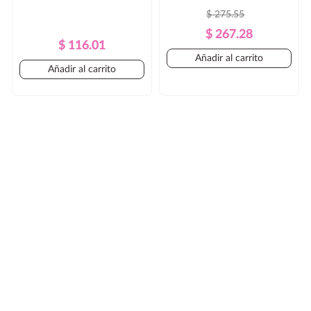
$ 275.55
Precio
Precio
$ 267.28
Precio
Precio
$ 116.01
Regular
Añadir al carrito
Regular
Añadir al carrito