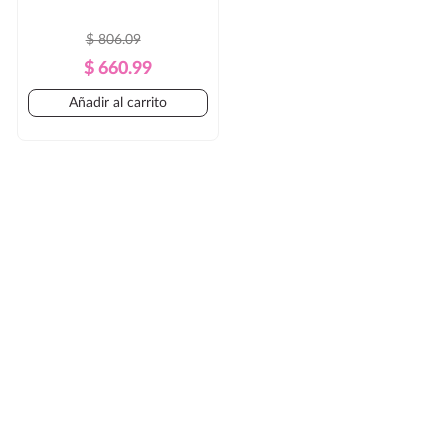
$ 806.09
Precio
Precio
$ 660.99
Regular
Añadir al carrito