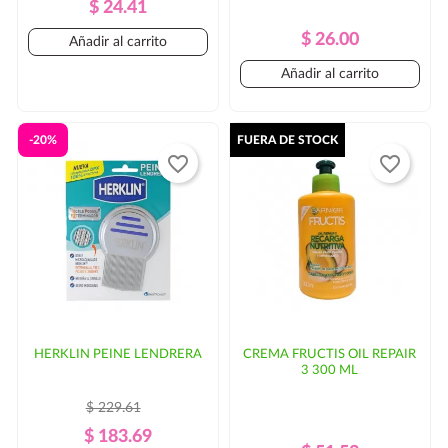
Precio
Precio
$ 24.41
Regular
Precio
Precio
$ 26.00
Añadir al carrito
Regular
Añadir al carrito
-20%
FUERA DE STOCK
favorite_border
favorite_border
HERKLIN PEINE LENDRERA
CREMA FRUCTIS OIL REPAIR
3 300 ML
$ 229.61
Precio
Precio
$ 183.69