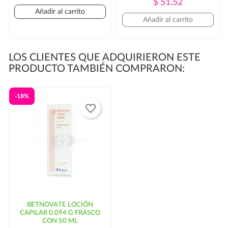
Precio
Precio
$ 51.52
Regular
Añadir al carrito
Regular
Añadir al carrito
LOS CLIENTES QUE ADQUIRIERON ESTE
PRODUCTO TAMBIÉN COMPRARON:
-18%
favorite_border
BETNOVATE LOCIÓN
CAPILAR 0.094 G FRASCO
CON 50 ML