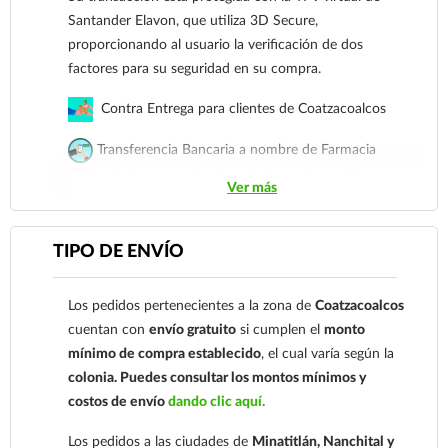
Ver más
Santander Elavon, que utiliza 3D Secure,
proporcionando al usuario la verificación de dos
factores para su seguridad en su compra.
Contra Entrega para clientes de Coatzacoalcos
Transferencia Bancaria a nombre de Farmacia
Gloria de Coatzacoalcos S.A. de C.V. Número de
Ver más
cuenta: Clave: 014854655008143954
Para esta forma de pago el cliente deberá enviar su
TIPO DE ENVÍO
comprobante de pago a al siguiente correo
electrónico:
ecommerce@farmaciagloria.mx
o a
Los pedidos pertenecientes a la zona de
Coatzacoalcos
nuestro
921 261 8491
cuentan con
envío gratuito
si cumplen el
monto
mínimo de compra establecido
, el cual varía según la
colonia.
Puedes consultar los montos mínimos y
costos de envío
dando clic aquí.
Los pedidos a las ciudades de
Minatitlán, Nanchital y