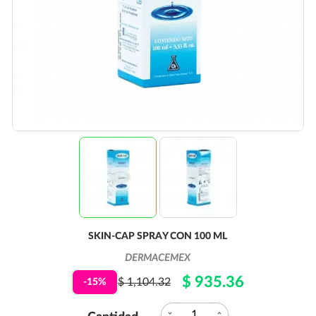
SKIN-CAP SPRAY CON 100 ML
DERMACEMEX
$ 935.36
$ 1,104.32
-15%
expand_more
expand_less