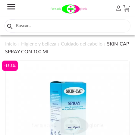
menu
person
shopping_cart

Inicio
Higiene y belleza
Cuidado del cabello
SKIN-CAP
SPRAY CON 100 ML
-15.3%