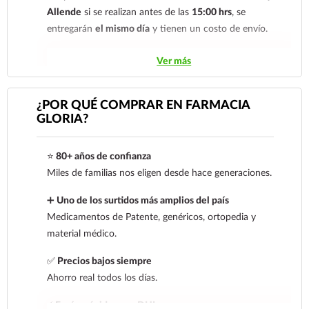
Allende
si se realizan antes de las
15:00 hrs
, se
entregarán
el mismo día
y tienen un costo de envío.
Los pedidos de otras localidades se envían mediante
Ver más
.
Sólo hacemos envíos en el territorio
nacional.
¿POR QUÉ COMPRAR EN FARMACIA
GLORIA?
Tenemos dos tarifas dependiendo del tiempo de
entrega:
tarifa nacional al día siguiente y tarifa
⭐
80+ años de confianza
económica.
En la tarifa nacional al día siguiente, los
Miles de familias nos eligen desde hace generaciones.
pedidos deben realizarse
antes de las 14:00 hrs.
El
tiempo de entrega de la tarifa económica es de
2 a 5
➕
Uno de los surtidos más amplios del país
días.
Medicamentos de Patente, genéricos, ortopedia y
material médico.
En los
productos refrigerados siempre se debe
seleccionar la tarifa nacional día siguiente
, ya que son
✅
Precios bajos siempre
productos de cadena de frío. Todos los productos se
Ahorro real todos los días.
envían en una caja térmica con gel refrigerante.
⚡
Envíos rápidos con DHL