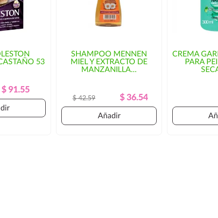
OLESTON
SHAMPOO MENNEN
CREMA GARN
CASTAÑO 53
MIEL Y EXTRACTO DE
PARA PE
MANZANILLA...
SECA
Precio
Precio
$ 91.55
Precio
Precio
$ 36.54
$ 42.59
Regular
Regular
dir
Añadir
Añ