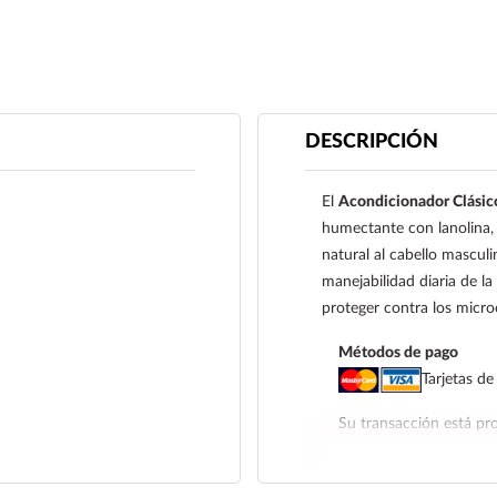
DESCRIPCIÓN
El
Acondicionador Clásic
humectante con lanolina, i
natural al cabello masculi
manejabilidad diaria de l
proteger contra los micro
Métodos de pago
Tarjetas de
Su transacción está pro
que utiliza 3D Secure, 
factores para su segur