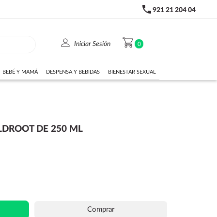
phone
921 21 204 04
person
shopping_cart
Iniciar Sesión
0
BEBÉ Y MAMÁ
DESPENSA Y BEBIDAS
BIENESTAR SEXUAL
DROOT DE 250 ML
Comprar