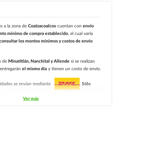
a clientes de Coatzacoalcos
aria a nombre de Farmacia Gloria de
s a la zona de
Coatzacoalcos
cuentan con
envío
C.V. Número de cuenta: Clave:
to mínimo de compra establecido
, el cual varía
4
onsultar los montos mínimos y costos de envío
o el cliente deberá enviar su comprobante de pago
ectrónico:
ecommerce@farmaciagloria.mx
o a
es de
Minatitlán, Nanchital y Allende
si se realizan
8491
e entregarán
el mismo día
y tienen un costo de envío.
alidades se envían mediante
.
Sólo
itorio nacional.
Ver más
ndiendo del tiempo de entrega:
tarifa nacional al día
ica.
En la tarifa nacional al día siguiente, los pedidos
las 14:00 hrs.
El tiempo de entrega de la tarifa
s.