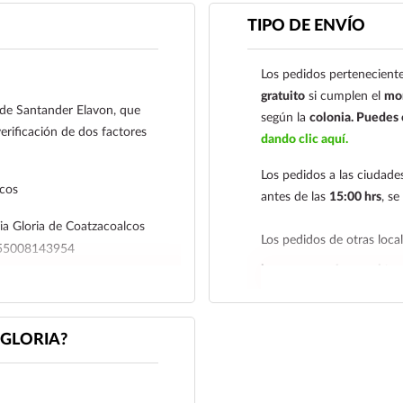
Contra Entrega par
TIPO DE ENVÍO
Transferencia Banc
Los pedidos perteneciente
Coatzacoalcos S.A. de 
gratuito
si cumplen el
mon
01485465500814395
l de Santander Elavon, que
según la
colonia.
Puedes c
erificación de dos factores
Para esta forma de pag
dando clic aquí.
a al siguiente correo el
Los pedidos a las ciudad
nuestro
921 261 
lcos
antes de las
15:00 hrs
, s
a Gloria de Coatzacoalcos
Los pedidos de otras loc
4655008143954
hacemos envíos en el terr
r su comprobante de pago a al
Tenemos dos tarifas depe
iagloria.mx
o a nuestro
siguiente y tarifa económ
GLORIA?
deben realizarse
antes de 
económica es de
2 a 5 día