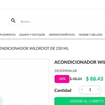

SUPLEMENTOS
EQUIPO Y BOTIQUÍN
DERMOCOSMÉTICOS
HIGIENE Y BELLEZA
ONDICIONADOR WILDROOT DE 250 ML
ACONDICIONADOR WIL
GENOMMALAB
$ 88.43
$ 98.04
-10%
expand_more
expand_less
Cantidad
AÑADIR AL CARRITO