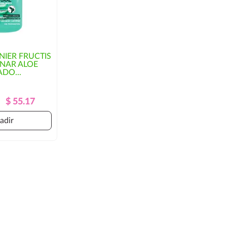
IER FRUCTIS
INAR ALOE
DO...
Precio
Precio
$ 55.17
Regular
adir