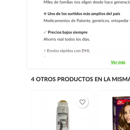
Miles de familias nos eligen desde hace generaci
➕
Uno de los surtidos más amplios del país
Medicamentos de Patente, genéricos, ortopedia 
✅
Precios bajos siempre
Ahorro real todos los días.
⚡
Envíos rápidos con DHL
Cobertura nacional con rastreo y entrega segura
Ver más
4 OTROS PRODUCTOS EN LA MISMA
favorite_border