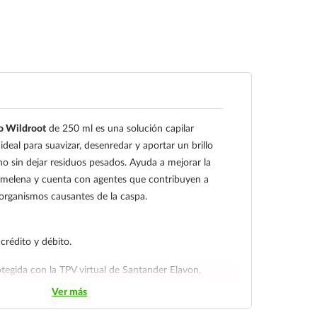
o Wildroot
de 250 ml es una solución capilar
deal para suavizar, desenredar y aportar un brillo
no sin dejar residuos pesados. Ayuda a mejorar la
a melena y cuenta con agentes que contribuyen a
organismos causantes de la caspa.
 crédito y débito.
tegida con la TPV virtual de Santander Elavon,
proporcionando al usuario la verificación de dos
Ver más
idad en su compra.