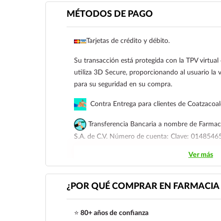
MÉTODOS DE PAGO
Tarjetas de crédito y débito.
Su transacción está protegida con la TPV virtua
utiliza 3D Secure, proporcionando al usuario la v
para su seguridad en su compra.
Contra Entrega para clientes de Coatzacoa
Transferencia Bancaria a nombre de Farmaci
S.A. de C.V. Número de cuenta: Clave: 01485
Ver más
Para esta forma de pago el cliente deberá envia
siguiente correo electrónico:
ecommerce@farmac
921 261 8491
¿POR QUÉ COMPRAR EN FARMACIA 
⭐
80+ años de confianza