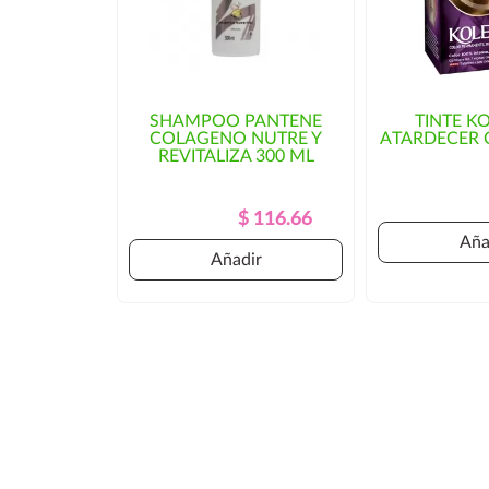
SHAMPOO PANTENE
TINTE K
COLAGENO NUTRE Y
ATARDECER 
REVITALIZA 300 ML
Precio
Precio
$ 116.66
Regular
Aña
Añadir