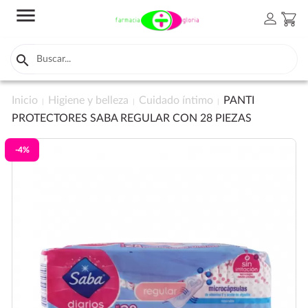
menu
person
shopping_cart

Inicio
Higiene y belleza
Cuidado íntimo
PANTI
PROTECTORES SABA REGULAR CON 28 PIEZAS
-4%