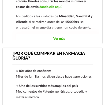
colonia.
Puedes consultar los montos mínimos y
costos de envío
dando clic aquí.
Los pedidos a las ciudades de
Minatitlán, Nanchital y
Allende
si se realizan antes de las
15:00 hrs
, se
entregarán
el mismo día
y tienen un costo de envío.
Los pedidos de otras localidades se envían mediante
Ver más
.
Sólo hacemos envíos en el territorio
nacional.
¿POR QUÉ COMPRAR EN FARMACIA
GLORIA?
Tenemos dos tarifas dependiendo del tiempo de
entrega:
tarifa nacional al día siguiente y tarifa
⭐
80+ años de confianza
económica.
En la tarifa nacional al día siguiente, los
Miles de familias nos eligen desde hace generaciones.
pedidos deben realizarse
antes de las 14:00 hrs.
El
tiempo de entrega de la tarifa económica es de
2 a 5
➕
Uno de los surtidos más amplios del país
días.
Medicamentos de Patente, genéricos, ortopedia y
material médico.
En los
productos refrigerados siempre se debe
seleccionar la tarifa nacional día siguiente
, ya que son