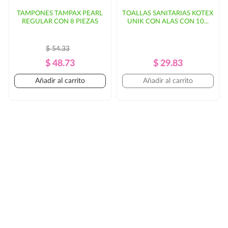
TAMPONES TAMPAX PEARL
TOALLAS SANITARIAS KOTEX
REGULAR CON 8 PIEZAS
UNIK CON ALAS CON 10...
$ 54.33
Precio
Precio
Precio
Precio
$ 48.73
$ 29.83
Regular
Regular
Añadir al carrito
Añadir al carrito