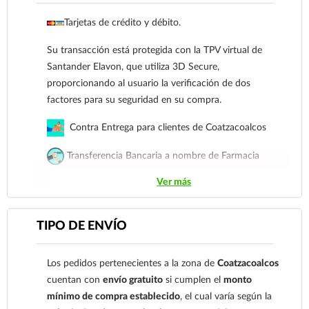
proporcionando al usuario la verificación de dos
Tarjetas de crédito y débito.
factores para su seguridad en su compra.
Su transacción está protegida con la TPV virtual de
Contra Entrega para clientes de
Santander Elavon, que utiliza 3D Secure,
Coatzacoalcos
proporcionando al usuario la verificación de dos
Transferencia Bancaria a nombre de Farmacia
factores para su seguridad en su compra.
Gloria de Coatzacoalcos S.A. de C.V. Número de
Contra Entrega para clientes de Coatzacoalcos
cuenta: Clave: 014854655008143954
Transferencia Bancaria a nombre de Farmacia
Para esta forma de pago el cliente deberá enviar
Gloria de Coatzacoalcos S.A. de C.V. Número de
su comprobante de pago a al siguiente correo
Ver más
cuenta: Clave: 014854655008143954
electrónico:
ecommerce@farmaciagloria.mx
o a
nuestro
921 261 8491
Para esta forma de pago el cliente deberá enviar su
TIPO DE ENVÍO
comprobante de pago a al siguiente correo
electrónico:
ecommerce@farmaciagloria.mx
o a
Los pedidos pertenecientes a la zona de
Coatzacoalcos
nuestro
921 261 8491
cuentan con
envío gratuito
si cumplen el
monto
mínimo de compra establecido
, el cual varía según la