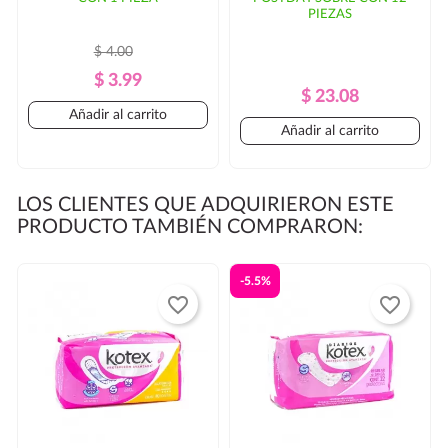
PIEZAS
$ 4.00
Precio
Precio
$ 3.99
Precio
Precio
$ 23.08
Regular
Añadir al carrito
Regular
Añadir al carrito
LOS CLIENTES QUE ADQUIRIERON ESTE
PRODUCTO TAMBIÉN COMPRARON:
-5.5%
favorite_border
favorite_border