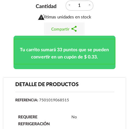
expand_more
expand_less
Cantidad

Últimas unidades en stock
share
Compartir
Tu carrito sumará 33 puntos que se pueden
convertir en un cupón de $ 0.33.
DETALLE DE PRODUCTOS
REFERENCIA:
7501019068515
REQUIERE
No
REFRIGERACIÓN