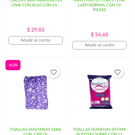
TOALLAS SANITARIAS KOTEX
PANTI PROTECTORES TENA
UNIK CON ALAS CON 10...
LADY NORMAL CON 10
PIEZAS
Precio
Precio
$ 29.83
Precio
Precio
$ 56.68
Regular
Añadir al carrito
Regular
Añadir al carrito
-0.2%
favorite_border
favorite_border
TOALLAS SANITARIAS SABA
TOALLAS HÚMEDAS ÍNTIMA
CON 1 PIEZA
POSTDAY SOBRE CON 12