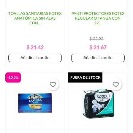
TOALLAS SANITARIAS KOTEX
PANTI PROTECTORES KOTEX
ANATÓMICA SIN ALAS
REGULAR O TANGA CON
CON...
22...
$ 22.93
Precio
Precio
Precio
Precio
$ 21.42
$ 21.67
Regular
Regular
Añadir al carrito
Añadir al carrito
-10.3%
FUERA DE STOCK
favorite_border
favorite_border