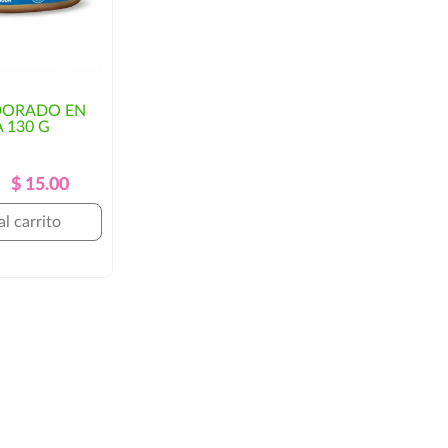
DORADO EN
 130 G
Precio
Precio
$ 15.00
Regular
al carrito