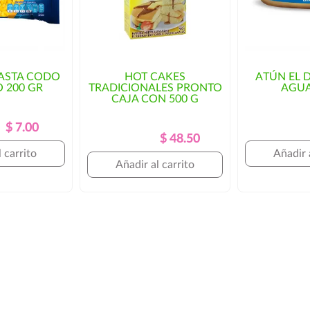
PASTA CODO
HOT CAKES
ATÚN EL 
O 200 GR
TRADICIONALES PRONTO
AGUA
CAJA CON 500 G
Precio
Precio
$ 7.00
Precio
Precio
$ 48.50
Regular
Regular
 carrito
Añadir 
Añadir al carrito