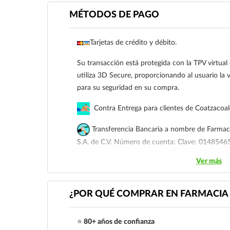
MÉTODOS DE PAGO
Tarjetas de crédito y débito.
Su transacción está protegida con la TPV virtua
utiliza 3D Secure, proporcionando al usuario la v
para su seguridad en su compra.
Contra Entrega para clientes de Coatzacoa
Transferencia Bancaria a nombre de Farmaci
S.A. de C.V. Número de cuenta: Clave: 01485
Ver más
Para esta forma de pago el cliente deberá envia
siguiente correo electrónico:
ecommerce@farmac
921 261 8491
¿POR QUÉ COMPRAR EN FARMACIA 
⭐
80+ años de confianza