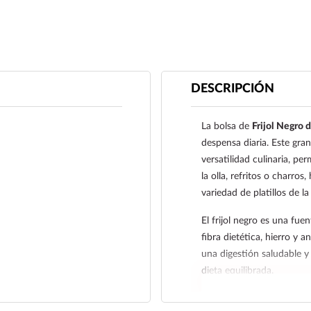
DESCRIPCIÓN
La bolsa de
Frijol Negro 
despensa diaria. Este gra
versatilidad culinaria, per
la olla, refritos o charro
variedad de platillos de l
El frijol negro es una fue
fibra dietética, hierro y 
una digestión saludable y 
dieta equilibrada.
Su presentación en bolsa