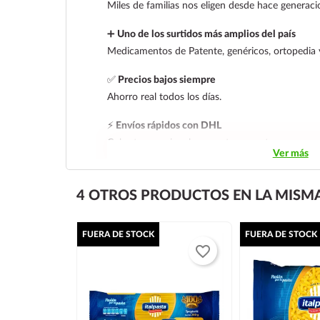
Miles de familias nos eligen desde hace generaci
➕
Uno de los surtidos más amplios del país
Medicamentos de Patente, genéricos, ortopedia 
✅
Precios bajos siempre
Ahorro real todos los días.
⚡
Envíos rápidos con DHL
Cobertura nacional con rastreo y entrega segura
Ver más
4 OTROS PRODUCTOS EN LA MISMA
FUERA DE STOCK
FUERA DE STOCK
favorite_border