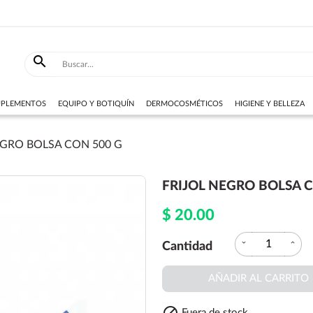

SUPLEMENTOS
EQUIPO Y BOTIQUÍN
DERMOCOSMÉTICOS
HIGIENE Y BELLEZA
EGRO BOLSA CON 500 G
FRIJOL NEGRO BOLSA 
$ 20.00
expand_more
expand_less
Cantidad
AÑADIR AL CARRITO
Fuera de stock