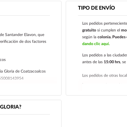
práctico en la alacena, ga
TIPO DE ENVÍO
de manera tradicional y c
Métodos de pago
Los pedidos perteneciente
Tarjetas de
gratuito
si cumplen el
mon
l de Santander Elavon, que
según la
colonia.
Puedes c
Su transacción está pro
erificación de dos factores
dando clic aquí.
que utiliza 3D Secure, 
factores para su segur
Los pedidos a las ciudad
lcos
antes de las
15:00 hrs
, s
Contra Entrega par
a Gloria de Coatzacoalcos
Transferencia Banc
Los pedidos de otras loc
4655008143954
Coatzacoalcos S.A. de 
hacemos envíos en el terr
01485465500814395
r su comprobante de pago a al
Tenemos dos tarifas depe
iagloria.mx
o a nuestro
Para esta forma de pag
siguiente y tarifa económ
a al siguiente correo el
GLORIA?
deben realizarse
antes de 
nuestro
921 261 
económica es de
2 a 5 día