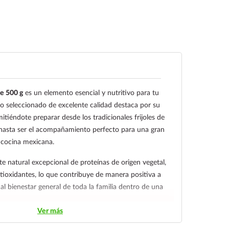
de 500 g
es un elemento esencial y nutritivo para tu
no seleccionado de excelente calidad destaca por su
mitiéndote preparar desde los tradicionales frijoles de
s, hasta ser el acompañamiento perfecto para una gran
a cocina mexicana.
nte natural excepcional de proteínas de origen vegetal,
antioxidantes, lo que contribuye de manera positiva a
al bienestar general de toda la familia dentro de una
Ver más
 de 500 g es ideal para un almacenamiento seguro y