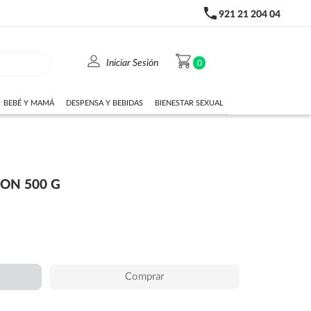
phone
921 21 204 04
person
shopping_cart
Iniciar Sesión
0
BEBÉ Y MAMÁ
DESPENSA Y BEBIDAS
BIENESTAR SEXUAL
CON 500 G
Comprar