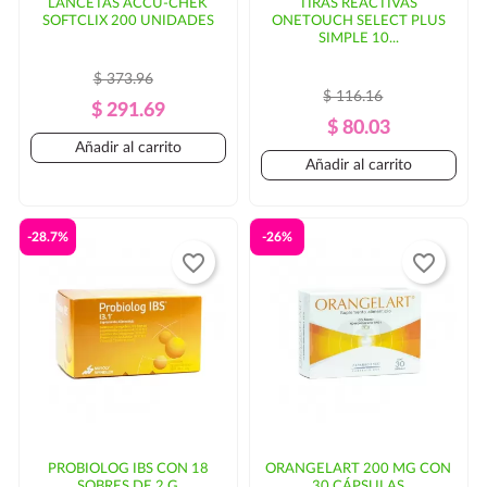
LANCETAS ACCU-CHEK
TIRAS REACTIVAS
SOFTCLIX 200 UNIDADES
ONETOUCH SELECT PLUS
SIMPLE 10...
$ 373.96
$ 116.16
Precio
Precio
$ 291.69
Precio
Precio
$ 80.03
Regular
Añadir al carrito
Regular
Añadir al carrito
-28.7%
-26%
favorite_border
favorite_border
PROBIOLOG IBS CON 18
ORANGELART 200 MG CON
SOBRES DE 2 G
30 CÁPSULAS