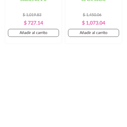
$ 1,019.83
$ 1,450.06
Precio
Precio
Precio
Precio
$ 727.14
$ 1,073.04
Regular
Regular
Añadir al carrito
Añadir al carrito