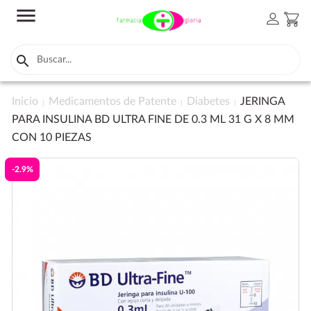
menu
person
shopping_cart

Inicio
Medicamentos de Patente
Diabetes
JERINGA
PARA INSULINA BD ULTRA FINE DE 0.3 ML 31 G X 8 MM
CON 10 PIEZAS
-2.9%