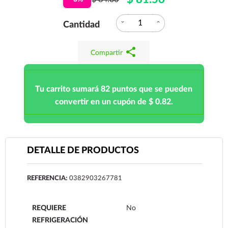
expand_more
expand_less
Cantidad
share
Compartir
Tu carrito sumará 82 puntos que se pueden
convertir en un cupón de $ 0.82.
DETALLE DE PRODUCTOS
REFERENCIA:
0382903267781
REQUIERE
No
REFRIGERACIÓN