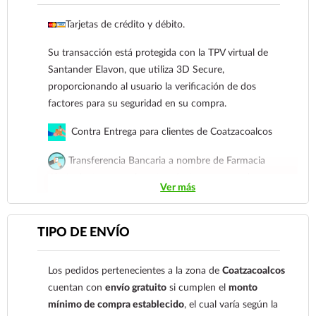
cuenta: Clave: 014854655008143954
Tarjetas de crédito y débito.
Para esta forma de pago el cliente deberá enviar
Su transacción está protegida con la TPV virtual de
su comprobante de pago a al siguiente correo
Santander Elavon, que utiliza 3D Secure,
electrónico:
ecommerce@farmaciagloria.mx
o a
proporcionando al usuario la verificación de dos
nuestro
921 261 8491
factores para su seguridad en su compra.
Contra Entrega para clientes de Coatzacoalcos
Transferencia Bancaria a nombre de Farmacia
Gloria de Coatzacoalcos S.A. de C.V. Número de
Ver más
cuenta: Clave: 014854655008143954
Para esta forma de pago el cliente deberá enviar su
TIPO DE ENVÍO
comprobante de pago a al siguiente correo
electrónico:
ecommerce@farmaciagloria.mx
o a
Los pedidos pertenecientes a la zona de
Coatzacoalcos
nuestro
921 261 8491
cuentan con
envío gratuito
si cumplen el
monto
mínimo de compra establecido
, el cual varía según la