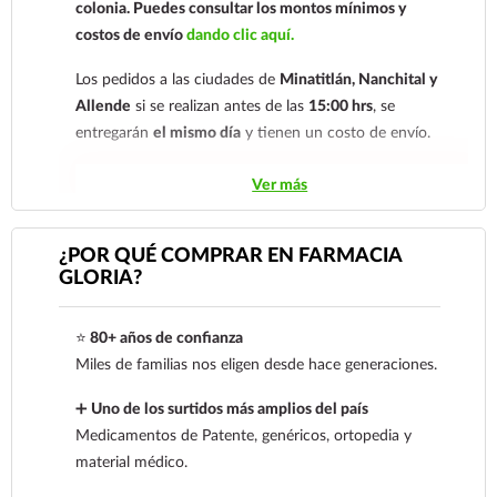
colonia.
Puedes consultar los montos mínimos y
costos de envío
dando clic aquí.
Los pedidos a las ciudades de
Minatitlán, Nanchital y
Allende
si se realizan antes de las
15:00 hrs
, se
entregarán
el mismo día
y tienen un costo de envío.
Los pedidos de otras localidades se envían mediante
Ver más
.
Sólo hacemos envíos en el territorio
nacional.
¿POR QUÉ COMPRAR EN FARMACIA
GLORIA?
Tenemos dos tarifas dependiendo del tiempo de
entrega:
tarifa nacional al día siguiente y tarifa
⭐
80+ años de confianza
económica.
En la tarifa nacional al día siguiente, los
Miles de familias nos eligen desde hace generaciones.
pedidos deben realizarse
antes de las 14:00 hrs.
El
tiempo de entrega de la tarifa económica es de
2 a 5
➕
Uno de los surtidos más amplios del país
días.
Medicamentos de Patente, genéricos, ortopedia y
material médico.
En los
productos refrigerados siempre se debe