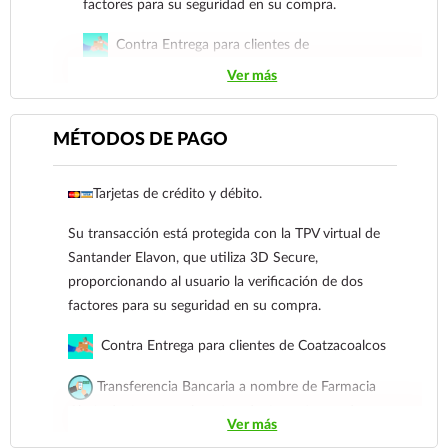
factores para su seguridad en su compra.
Contra Entrega para clientes de
Coatzacoalcos
Ver más
Transferencia Bancaria a nombre de Farmacia
Gloria de Coatzacoalcos S.A. de C.V. Número de
MÉTODOS DE PAGO
cuenta: Clave: 014854655008143954
Tarjetas de crédito y débito.
Para esta forma de pago el cliente deberá enviar
su comprobante de pago a al siguiente correo
Su transacción está protegida con la TPV virtual de
electrónico:
ecommerce@farmaciagloria.mx
o a
Santander Elavon, que utiliza 3D Secure,
nuestro
921 261 8491
proporcionando al usuario la verificación de dos
factores para su seguridad en su compra.
Contra Entrega para clientes de Coatzacoalcos
Transferencia Bancaria a nombre de Farmacia
Gloria de Coatzacoalcos S.A. de C.V. Número de
Ver más
cuenta: Clave: 014854655008143954