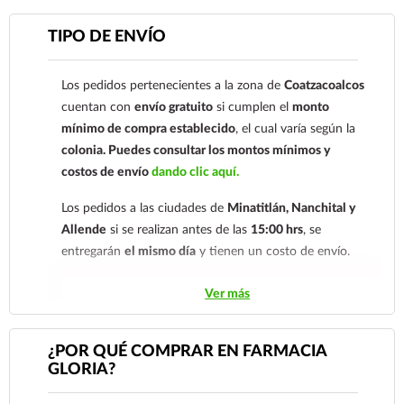
Para esta forma de pago el cliente deberá enviar su
TIPO DE ENVÍO
comprobante de pago a al siguiente correo
electrónico:
ecommerce@farmaciagloria.mx
o a
Los pedidos pertenecientes a la zona de
Coatzacoalcos
nuestro
921 261 8491
cuentan con
envío gratuito
si cumplen el
monto
mínimo de compra establecido
, el cual varía según la
colonia.
Puedes consultar los montos mínimos y
costos de envío
dando clic aquí.
Los pedidos a las ciudades de
Minatitlán, Nanchital y
Allende
si se realizan antes de las
15:00 hrs
, se
entregarán
el mismo día
y tienen un costo de envío.
Los pedidos de otras localidades se envían mediante
Ver más
.
Sólo hacemos envíos en el territorio
nacional.
¿POR QUÉ COMPRAR EN FARMACIA
GLORIA?
Tenemos dos tarifas dependiendo del tiempo de
entrega:
tarifa nacional al día siguiente y tarifa