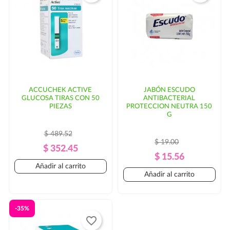
ACCUCHEK ACTIVE
JABÓN ESCUDO
GLUCOSA TIRAS CON 50
ANTIBACTERIAL
PIEZAS
PROTECCION NEUTRA 150
G
$ 489.52
$ 19.00
Precio
Precio
$ 352.45
Precio
Precio
$ 15.56
Regular
Añadir al carrito
Regular
Añadir al carrito
-35%
favorite_border