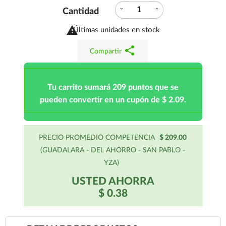
expand_more
expand_less
Cantidad

Últimas unidades en stock
share
Compartir
Tu carrito sumará 209 puntos que se
pueden convertir en un cupón de $ 2.09.
PRECIO PROMEDIO COMPETENCIA
$ 209.00
(GUADALARA - DEL AHORRO - SAN PABLO -
YZA)
USTED AHORRA
$ 0.38