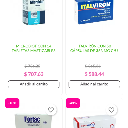
entrega. En ese caso, se solicitaría autorización por
parte del cliente.
MICROBIOT CON 14
ITALVIRÓN CON 50
TABLETAS MASTICABLES
CÁPSULAS DE 363 MG C/U
$ 786.25
$ 865.36
Precio
Precio
Precio
Precio
$ 707.63
$ 588.44
Regular
Regular
Añadir al carrito
Añadir al carrito
-10%
-43%
favorite_border
favorite_border