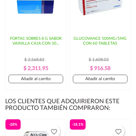
FORTAC SOBRES 8 G SABOR
GLUCOVANCE 500MG/5MG
VAINILLA CAJA CON 30...
CON 60 TABLETAS
$ 2,568.83
$ 1,608.03
Precio
Precio
Precio
Precio
$ 2,311.95
$ 916.58
Regular
Regular
Añadir al carrito
Añadir al carrito
LOS CLIENTES QUE ADQUIRIERON ESTE
PRODUCTO TAMBIÉN COMPRARON:
-28%
-18.1%
favorite_border
favorite_border