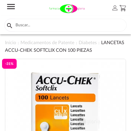
menu
person
shopping_cart

Inicio
Medicamentos de Patente
Diabetes
LANCETAS
ACCU-CHEK SOFTCLIX CON 100 PIEZAS
-31%