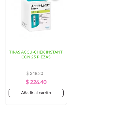
TIRAS ACCU-CHEK INSTANT
CON 25 PIEZAS
$ 348.30
Precio
Precio
$ 226.40
Regular
Añadir al carrito