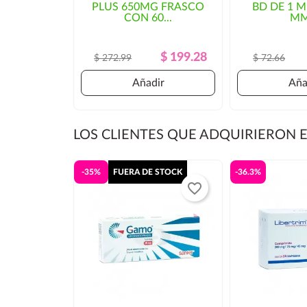
PLUS 650MG FRASCO
BD DE 1 M
tiempo de entrega. En ese caso, se solicitaría aut
CON 60...
MM
Precio
Precio
$ 199.28
$ 272.99
$ 72.66
Regular
Añadir
Aña
LOS CLIENTES QUE ADQUIRIERON
-35%
FUERA DE STOCK
-36.3%
favorite_border