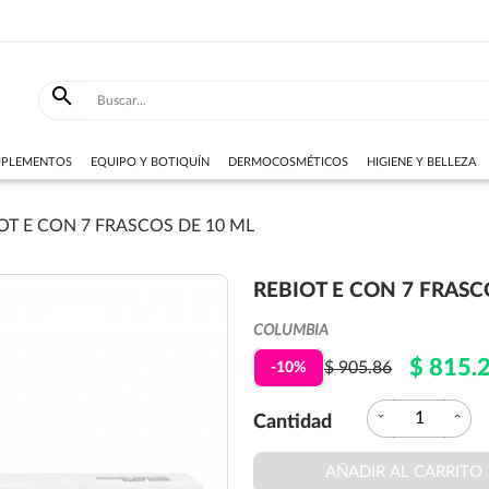

SUPLEMENTOS
EQUIPO Y BOTIQUÍN
DERMOCOSMÉTICOS
HIGIENE Y BELLEZA
OT E CON 7 FRASCOS DE 10 ML
REBIOT E CON 7 FRASC
COLUMBIA
$ 815.
$ 905.86
-10%
expand_more
expand_less
Cantidad
AÑADIR AL CARRITO