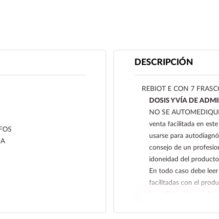
DESCRIPCIÓN
REBIOT E CON 7 FRASC
DOSIS Y VÍA DE ADM
NO SE AUTOMEDIQUE., 
venta facilitada en este
 FOS
usarse para autodiagnó
NA
consejo de un profesion
idoneidad del producto 
En todo caso debe leer 
facilitadas con el pro
inmediato si sospecha 