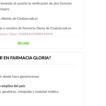
ionando al usuario la verificación de dos factores
compra.
clientes de Coatzacoalcos
ia a nombre de Farmacia Gloria de Coatzacoalcos
cuenta: Clave: 014854655008143954
Ver más
l cliente deberá enviar su comprobante de pago a al
ico:
ecommerce@farmaciagloria.mx
o a nuestro
 EN FARMACIA GLORIA?
gen desde hace generaciones.
 amplios del país
 genéricos, ortopedia y material médico.