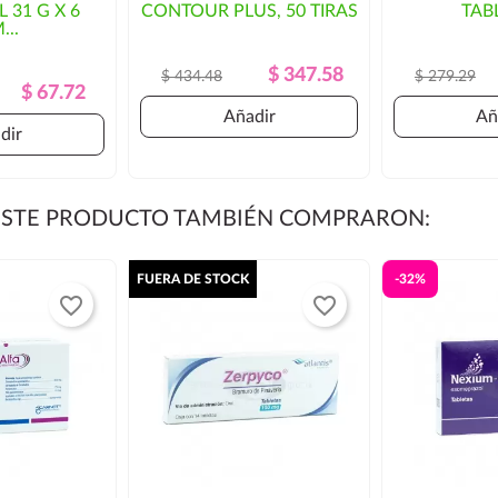
L 31 G X 6
CONTOUR PLUS, 50 TIRAS
TAB
orización por parte del cliente.
...
Precio
Precio
$ 347.58
$ 434.48
$ 279.29
Precio
Precio
$ 67.72
Regular
Regular
Añadir
Añ
dir
 ESTE PRODUCTO TAMBIÉN COMPRARON:
FUERA DE STOCK
-32%
favorite_border
favorite_border