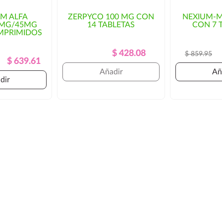
IM ALFA
ZERPYCO 100 MG CON
NEXIUM-M
5MG/45MG
14 TABLETAS
CON 7 
MPRIMIDOS
Precio
Precio
$ 428.08
$ 859.95
Precio
Precio
$ 639.61
Regular
Regular
Añadir
Añ
dir