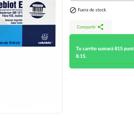

Fuera de stock
share
Compartir
Tu carrito sumará 815 pun
8.15.