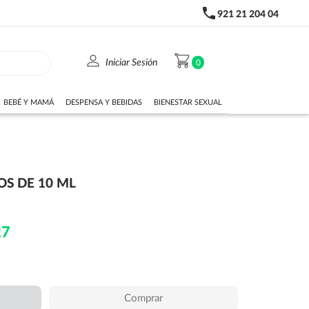
phone
921 21 204 04
person
shopping_cart
Iniciar Sesión
0
BEBÉ Y MAMÁ
DESPENSA Y BEBIDAS
BIENESTAR SEXUAL
OS DE 10 ML
27
Comprar