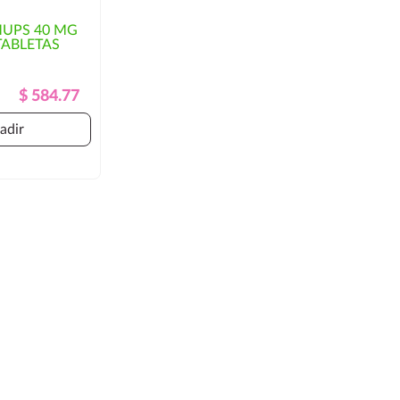
UPS 40 MG
TABLETAS
Precio
Precio
$ 584.77
Regular
adir