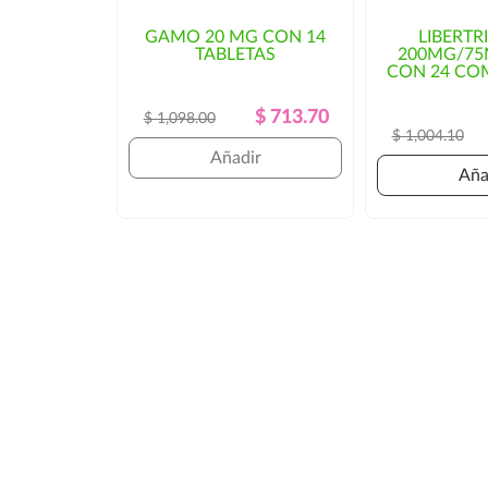
GAMO 20 MG CON 14
LIBERTR
TABLETAS
200MG/7
CON 24 CO
Precio
Precio
$ 713.70
$ 1,098.00
$ 1,004.10
Regular
Añadir
Aña