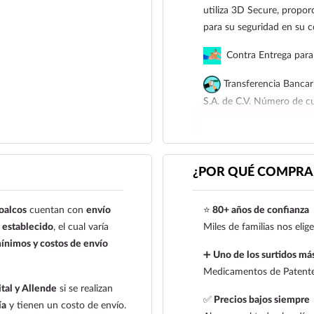
utiliza 3D Secure, proporc
para su seguridad en su 
Contra Entrega para 
Transferencia Bancar
S.A. de C.V. Número de 
Para esta forma de pago e
siguiente correo electrón
921 261 8491
¿POR QUÉ COMPRAR
oalcos
cuentan con
envío
⭐
80+ años de confianza
establecido
, el cual varía
Miles de familias nos eli
ínimos y costos de envío
➕
Uno de los surtidos más
Medicamentos de Patente,
tal y Allende
si se realizan
✅
Precios bajos siempre
ía
y tienen un costo de envío.