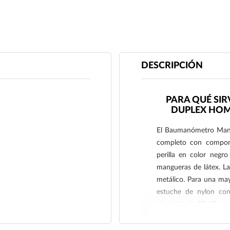
DESCRIPCIÓN
PARA QUÉ S
DUPLEX HOM
El Baumanómetro Man
completo con compone
perilla en color negr
mangueras de látex. La 
metálico. Para una may
estuche de nylon con
ajustable de 22-42 cm 
suaves, junto con un 
identificación, todo lo