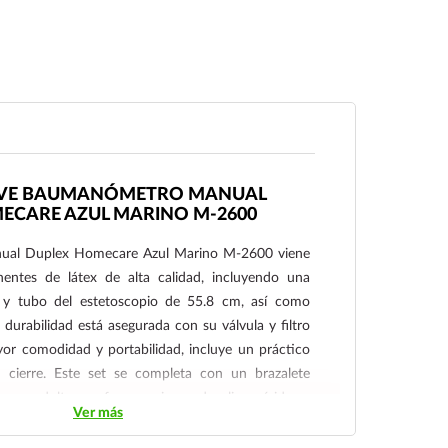
IRVE BAUMANÓMETRO MANUAL
ECARE AZUL MARINO M-2600
ual Duplex Homecare Azul Marino M-2600 viene
ntes de látex de alta calidad, incluyendo una
o y tubo del estetoscopio de 55.8 cm, así como
durabilidad está asegurada con su válvula y filtro
or comodidad y portabilidad, incluye un práctico
 cierre. Este set se completa con un brazalete
para adultos y ofrece un juego de olivas rígidas y
Ver más
estetoscopio modelo duplex 600 y una tarjeta de
 necesario para una medición precisa de la presión