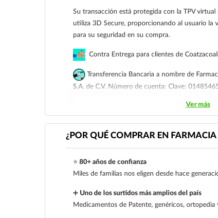
Su transacción está protegida con la TPV virtua
utiliza 3D Secure, proporcionando al usuario la v
para su seguridad en su compra.
Contra Entrega para clientes de Coatzacoa
Transferencia Bancaria a nombre de Farmaci
S.A. de C.V. Número de cuenta: Clave: 01485
Ver más
Para esta forma de pago el cliente deberá envia
siguiente correo electrónico:
ecommerce@farmac
921 261 8491
¿POR QUÉ COMPRAR EN FARMACIA 
⭐
80+ años de confianza
Miles de familias nos eligen desde hace generaci
➕
Uno de los surtidos más amplios del país
Medicamentos de Patente, genéricos, ortopedia 