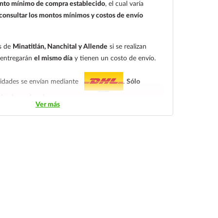
to mínimo de compra establecido
, el cual varía
onsultar los montos mínimos y costos de envío
es de
Minatitlán, Nanchital y Allende
si se realizan
e entregarán
el mismo día
y tienen un costo de envío.
alidades se envían mediante
.
Sólo
itorio nacional.
Ver más
ndiendo del tiempo de entrega:
tarifa nacional al día
ica.
En la tarifa nacional al día siguiente, los pedidos
las 14:00 hrs.
El tiempo de entrega de la tarifa
s.
ados siempre se debe seleccionar la tarifa nacional
 productos de cadena de frío. Todos los productos se
 con gel refrigerante.
 lunes a jueves
, ya que las paqueterías no trabajan los