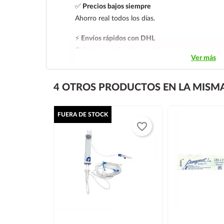
✅
Precios bajos siempre
Ahorro real todos los días.
⚡
Envíos rápidos con DHL
Cobertura nacional con rastreo y entrega segura
Ver más
4 OTROS PRODUCTOS EN LA MISMA
FUERA DE STOCK
favorite_border