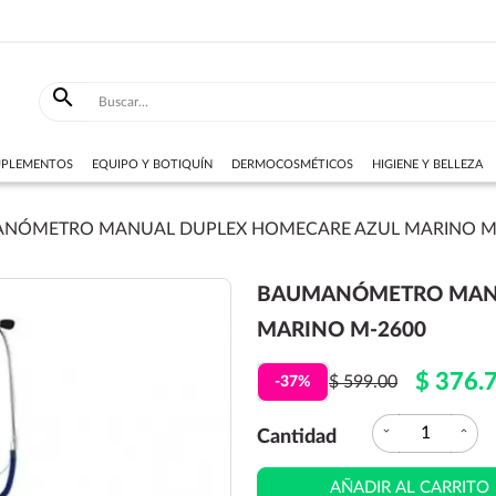

SUPLEMENTOS
EQUIPO Y BOTIQUÍN
DERMOCOSMÉTICOS
HIGIENE Y BELLEZA
NÓMETRO MANUAL DUPLEX HOMECARE AZUL MARINO M
BAUMANÓMETRO MANU
MARINO M-2600
$ 376.
$ 599.00
-37%
expand_more
expand_less
Cantidad
AÑADIR AL CARRITO