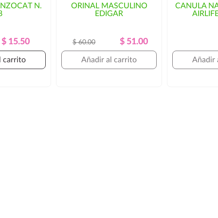
UNZOCAT N.
ORINAL MASCULINO
CANULA NA
8
EDIGAR
AIRLIF
Precio
Precio
Precio
Precio
$ 15.50
$ 51.00
$ 60.00
Regular
Regular
 carrito
Añadir al carrito
Añadir 