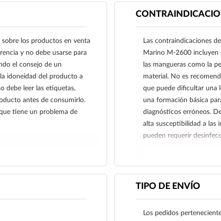
arterial.
CONTRAINDICACIO
 sobre los productos en venta
Las contraindicaciones 
ferencia y no debe usarse para
Marino M-2600 incluyen el
ndo el consejo de un
las mangueras como la per
 la idoneidad del producto a
material. No es recomenda
o debe leer las etiquetas,
que puede dificultar una l
producto antes de consumirlo.
una formación básica para
 que tiene un problema de
diagnósticos erróneos. D
alta susceptibilidad a la
pueden requerir desinfecc
TIPO DE ENVÍO
Los pedidos perteneciente