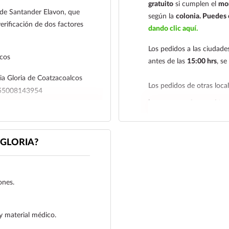
gratuito
si cumplen el
mon
l de Santander Elavon, que
según la
colonia.
Puedes c
erificación de dos factores
dando clic aquí.
Los pedidos a las ciudad
lcos
antes de las
15:00 hrs
, s
a Gloria de Coatzacoalcos
Los pedidos de otras loc
4655008143954
hacemos envíos en el terr
r su comprobante de pago a al
Tenemos dos tarifas depe
iagloria.mx
o a nuestro
siguiente y tarifa económ
GLORIA?
deben realizarse
antes de 
económica es de
2 a 5 día
En los
productos refriger
ones.
día siguiente
, ya que son
envían en una caja térmica
y material médico.
Los envíos se realizan de