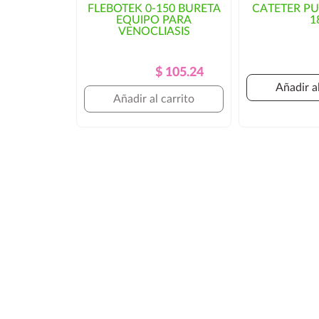
FLEBOTEK 0-150 BURETA
CATETER P
EQUIPO PARA
1
VENOCLIASIS
Precio
Precio
$ 105.24
Regular
Añadir al
Añadir al carrito