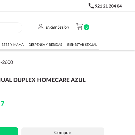
phone
921 21 204 04
person
shopping_cart
Iniciar Sesión
0
BEBÉ Y MAMÁ
DESPENSA Y BEBIDAS
BIENESTAR SEXUAL
-2600
AL DUPLEX HOMECARE AZUL
77
Comprar