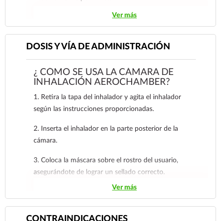
Contribuye a garantizar una correcta inhalación
Ver más
del medicamento mediante un sellado adecuado y
un indicador de flujo respiratorio.
Permite un uso más eficiente del aerosol gracias a
DOSIS Y VÍA DE ADMINISTRACIÓN
su válvula de exhalación y adaptador universal
pmDI reforzado.
¿ CÓMO SE USA LA CÁMARA DE
INHALACIÓN AEROCHAMBER?
1. Retira la tapa del inhalador y agita el inhalador
según las instrucciones proporcionadas.
2. Inserta el inhalador en la parte posterior de la
cámara.
3. Coloca la máscara sobre el rostro del usuario,
asegurándote de lograr un sellado correcto.
Ver más
4. Exhala y presione el inhalador una vez al iniciar una
inhalación lenta. Mantén la mascara en su lugar.
Mantén la máscara en su lugar e inhala y exhala a
CONTRAINDICACIONES