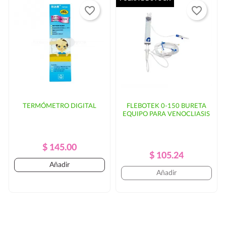
favorite_border
favorite_border
TERMÓMETRO DIGITAL
FLEBOTEK 0-150 BURETA
EQUIPO PARA VENOCLIASIS
Precio
Precio
$ 145.00
Precio
Precio
$ 105.24
Regular
Añadir
Regular
Añadir