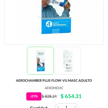
AEROCHAMBER PLUS FLOW-VU MASC ADULTO
AEROMEDIC
$ 654.31
$ 828.24
-21%
expand_more
expand_less