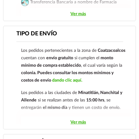
Transferencia Bancaria a nombre de Farmacia
Gloria de Coatzacoalcos S.A. de C.V. Número de
Ver más
cuenta: Clave: 014854655008143954
Para esta forma de pago el cliente deberá enviar su
TIPO DE ENVÍO
comprobante de pago a al siguiente correo
electrónico:
ecommerce@farmaciagloria.mx
o a
Los pedidos pertenecientes a la zona de
Coatzacoalcos
nuestro
921 261 8491
cuentan con
envío gratuito
si cumplen el
monto
mínimo de compra establecido
, el cual varía según la
colonia.
Puedes consultar los montos mínimos y
costos de envío
dando clic aquí.
Los pedidos a las ciudades de
Minatitlán, Nanchital y
Allende
si se realizan antes de las
15:00 hrs
, se
entregarán
el mismo día
y tienen un costo de envío.
Los pedidos de otras localidades se envían mediante
Ver más
.
Sólo hacemos envíos en el territorio