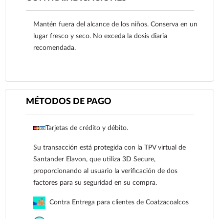
través de la cámara durante 5 o 6 respiraciones.
Mantén fuera del alcance de los niños. Conserva en un
5. Sigue las instrucciones del inhalador sobre el tiempo
lugar fresco y seco. No exceda la dosis diaria
de espera antes de repetir la dosis.
recomendada.
MÉTODOS DE PAGO
Tarjetas de crédito y débito.
Ver más
Su transacción está protegida con la TPV virtual de
Santander Elavon, que utiliza 3D Secure,
proporcionando al usuario la verificación de dos
factores para su seguridad en su compra.
Contra Entrega para clientes de Coatzacoalcos