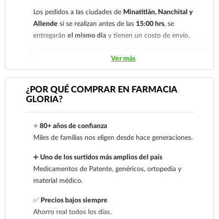
Los pedidos a las ciudades de
Minatitlán, Nanchital y
Allende
si se realizan antes de las
15:00 hrs
, se
entregarán
el mismo día
y tienen un costo de envío.
Los pedidos de otras localidades se envían mediante
Ver más
.
Sólo hacemos envíos en el territorio
nacional.
¿POR QUÉ COMPRAR EN FARMACIA
GLORIA?
Tenemos dos tarifas dependiendo del tiempo de
entrega:
tarifa nacional al día siguiente y tarifa
⭐
80+ años de confianza
económica.
En la tarifa nacional al día siguiente, los
Miles de familias nos eligen desde hace generaciones.
pedidos deben realizarse
antes de las 14:00 hrs.
El
tiempo de entrega de la tarifa económica es de
2 a 5
➕
Uno de los surtidos más amplios del país
días.
Medicamentos de Patente, genéricos, ortopedia y
material médico.
En los
productos refrigerados siempre se debe
seleccionar la tarifa nacional día siguiente
, ya que son
✅
Precios bajos siempre
productos de cadena de frío. Todos los productos se
Ahorro real todos los días.