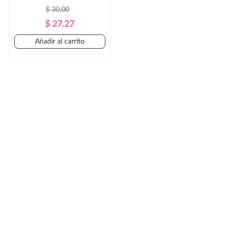
$ 30.00
Precio
Precio
$ 27.27
Regular
Añadir al carrito