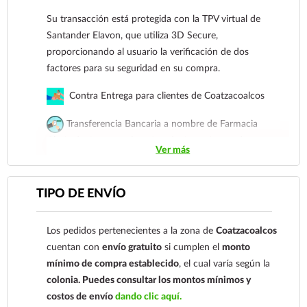
Para esta forma de pago el cliente deberá enviar
Su transacción está protegida con la TPV virtual de
su comprobante de pago a al siguiente correo
Santander Elavon, que utiliza 3D Secure,
electrónico:
ecommerce@farmaciagloria.mx
o a
proporcionando al usuario la verificación de dos
nuestro
921 261 8491
factores para su seguridad en su compra.
Contra Entrega para clientes de Coatzacoalcos
Transferencia Bancaria a nombre de Farmacia
Gloria de Coatzacoalcos S.A. de C.V. Número de
Ver más
cuenta: Clave: 014854655008143954
Para esta forma de pago el cliente deberá enviar su
TIPO DE ENVÍO
comprobante de pago a al siguiente correo
electrónico:
ecommerce@farmaciagloria.mx
o a
Los pedidos pertenecientes a la zona de
Coatzacoalcos
nuestro
921 261 8491
cuentan con
envío gratuito
si cumplen el
monto
mínimo de compra establecido
, el cual varía según la
colonia.
Puedes consultar los montos mínimos y
costos de envío
dando clic aquí.