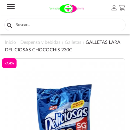
menu
person
shopping_cart

Inicio
Despensa y bebidas
Galletas
GALLETAS LARA
DELICIOSAS CHOCOCHIS 230G
-7.4%