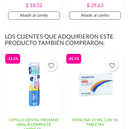
Precio
Precio
Precio
Precio
$ 18.52
$ 29.63
Regular
Regular
Añadir al carrito
Añadir al carrito
LOS CLIENTES QUE ADQUIRIERON ESTE
PRODUCTO TAMBIÉN COMPRARON:
-12.5%
-82.1%
favorite_border
favorite_border
CEPILLO DENTAL MEDIANO
HIOSCINA 10 MG CON 10
ORAL-B COMPLETE
TABLETAS