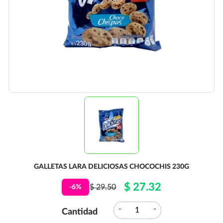
GALLETAS LARA DELICIOSAS CHOCOCHIS 230G
$ 27.32
$ 29.50
-6%
expand_more
expand_less
Cantidad