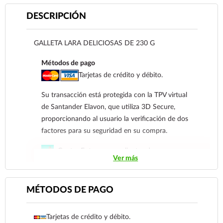
DESCRIPCIÓN
GALLETA LARA DELICIOSAS DE 230 G
Métodos de pago
Tarjetas de crédito y débito.
Su transacción está protegida con la TPV virtual
de Santander Elavon, que utiliza 3D Secure,
proporcionando al usuario la verificación de dos
factores para su seguridad en su compra.
Contra Entrega para clientes de
Ver más
Coatzacoalcos
Transferencia Bancaria a nombre de Farmacia
MÉTODOS DE PAGO
Gloria de Coatzacoalcos S.A. de C.V. Número de
cuenta: Clave: 014854655008143954
Tarjetas de crédito y débito.