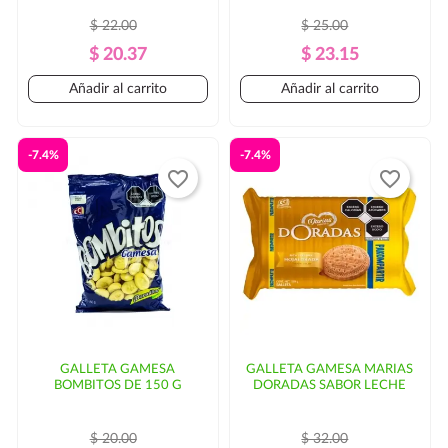
$ 22.00
$ 25.00
Precio
Precio
Precio
Precio
$ 20.37
$ 23.15
Regular
Regular
Añadir al carrito
Añadir al carrito
-7.4%
-7.4%
favorite_border
favorite_border
GALLETA GAMESA
GALLETA GAMESA MARIAS
BOMBITOS DE 150 G
DORADAS SABOR LECHE
$ 20.00
$ 32.00