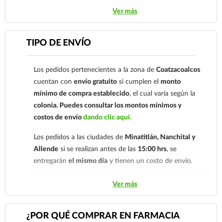
Gloria de Coatzacoalcos S.A. de C.V. Número de
Ver más
cuenta: Clave: 014854655008143954
Para esta forma de pago el cliente deberá enviar su
TIPO DE ENVÍO
comprobante de pago a al siguiente correo
electrónico:
ecommerce@farmaciagloria.mx
o a
Los pedidos pertenecientes a la zona de
Coatzacoalcos
nuestro
921 261 8491
cuentan con
envío gratuito
si cumplen el
monto
mínimo de compra establecido
, el cual varía según la
colonia.
Puedes consultar los montos mínimos y
costos de envío
dando clic aquí.
Los pedidos a las ciudades de
Minatitlán, Nanchital y
Allende
si se realizan antes de las
15:00 hrs
, se
entregarán
el mismo día
y tienen un costo de envío.
Los pedidos de otras localidades se envían mediante
Ver más
.
Sólo hacemos envíos en el territorio
nacional.
¿POR QUÉ COMPRAR EN FARMACIA