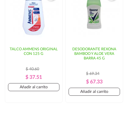
TALCO AMMENS ORIGINAL
DESODORANTE REXONA
CON 125 G
BAMBOO Y ALOE VERA
BARRA 45 G
$ 40.60
$ 69.34
Precio
Precio
$ 37.51
Precio
Precio
$ 67.33
Regular
Añadir al carrito
Regular
Añadir al carrito