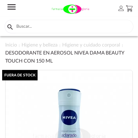
menu
person
shopping_cart

Inicio
Higiene y belleza
Higiene y cuidado corporal
DESODORANTE EN AEROSOL NIVEA DAMA BEAUTY
TOUCH CON 150 ML
FUERA DE STOCK