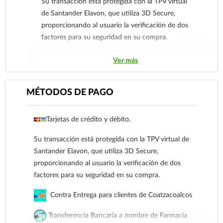
Su transacción está protegida con la TPV virtual
de Santander Elavon, que utiliza 3D Secure,
proporcionando al usuario la verificación de dos
factores para su seguridad en su compra.
Contra Entrega para clientes de
Ver más
Coatzacoalcos
Transferencia Bancaria a nombre de Farmacia
MÉTODOS DE PAGO
Gloria de Coatzacoalcos S.A. de C.V. Número de
cuenta: Clave: 014854655008143954
Tarjetas de crédito y débito.
Para esta forma de pago el cliente deberá enviar
Su transacción está protegida con la TPV virtual de
su comprobante de pago a al siguiente correo
Santander Elavon, que utiliza 3D Secure,
electrónico:
ecommerce@farmaciagloria.mx
o a
proporcionando al usuario la verificación de dos
nuestro
921 261 8491
factores para su seguridad en su compra.
Contra Entrega para clientes de Coatzacoalcos
Transferencia Bancaria a nombre de Farmacia