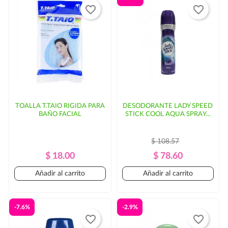
favorite_border
favorite_border
incremento en el costo del envío y/o mayor tiempo de
entrega. En ese caso, se solicitaría autorización por
parte del cliente.
TOALLA T.TAIO RIGIDA PARA
DESODORANTE LADY SPEED
BAÑO FACIAL
STICK COOL AQUA SPRAY...
$ 108.57
Precio
Precio
Precio
Precio
$ 18.00
$ 78.60
Regular
Regular
Añadir al carrito
Añadir al carrito
-7.6%
-2.9%
favorite_border
favorite_border