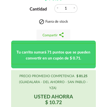
expand_more
expand_less
Cantidad

Fuera de stock
share
Compartir
Tu carrito sumará 71 puntos que se pueden
convertir en un cupón de $ 0.71.
PRECIO PROMEDIO COMPETENCIA
$ 81.25
(GUADALARA - DEL AHORRO - SAN PABLO -
YZA)
USTED AHORRA
$ 10.72